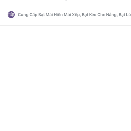
Nắn
Mưa
Cung Cấp Bạt Mái Hiên Mái Xếp, Bạt Kéo Che Nắng, Bạt 
Tự
Cuố
Tại
Quậ
Gò
Vấp
–
Giải
Phá
Che
Phủ
Tiện
Lợi,
Giá
Rẻ,
Bền
Đẹp