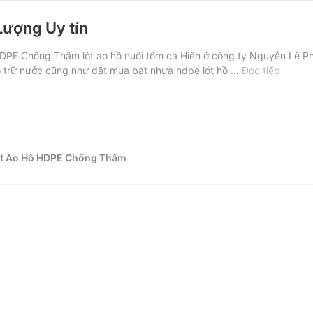
Lượng Uy tín
DPE Chống Thấm lót ao hồ nuôi tôm cá Hiên ở công ty Nguyễn Lê P
Báo
 trữ nước cũng như đặt mua bạt nhựa hdpe lót hồ …
Đọc tiếp
Giá
Bạt
Nhựa
HDPE
Lót
Ao
Lót Ao Hồ HDPE Chống Thấm
Hồ
Chất
Lượng
Uy
tín