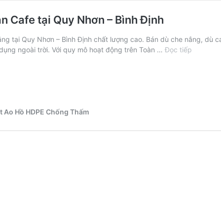
n Cafe tại Quy Nhơn – Bình Định
 tại Quy Nhơn – Bình Định chất lượng cao. Bán dù che nắng, dù caf
Địa
 dụng ngoài trời. Với quy mô hoạt động trên Toàn …
Đọc tiếp
Chỉ
Bán
Dù
Che
Nắng
Ngoài
Lót Ao Hồ HDPE Chống Thấm
Trời
Quán
Cafe
tại
Quy
Nhơn
–
Bình
Định