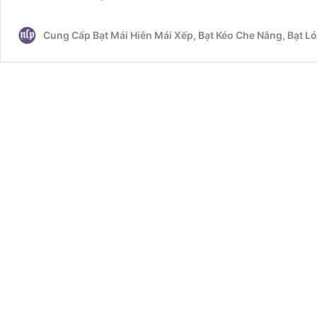
Lót
Bạt
Cung Cấp Bạt Mái Hiên Mái Xếp, Bạt Kéo Che Nắng, Bạt 
Hồ
Chứa
Nước
Anh
Tuấn
Tại
Bình
Phước