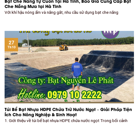
Bạt Che Nắng Tự Cuốn Tại Hà Tĩnh, Báo Giá Cung Cấp Bạt
Che Nắng Mưa tại Hà Tĩnh
Với khí hậu nóng ẩm và nắng gắt, nhu cầu sử dụng bạt che nắng
27
Th10
Túi Bể Bạt Nhựa HDPE Chứa Trữ Nước Ngọt – Giải Pháp Tiện
Ích Cho Nông Nghiệp & Sinh Hoạt
1. Giới thiệu về túi bể bạt nhựa HDPE chứa nước ngọt Trong bối cảnh