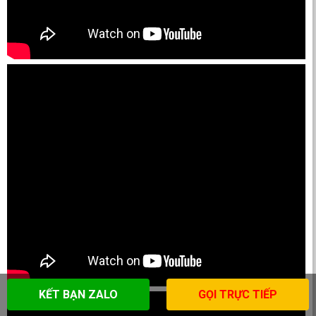
KẾT BẠN ZALO
GỌI TRỰC TIẾP