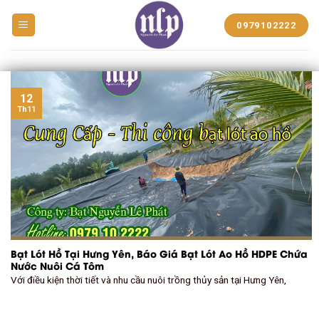
BẠT
0979102222
NHỰA
NGUYỄN
LÊ
PHÁT
12
Th11
Bạt Lót Hồ Tại Hưng Yên, Báo Giá Bạt Lót Ao Hồ HDPE Chứa
Nước Nuôi Cá Tôm
Với điều kiện thời tiết và nhu cầu nuôi trồng thủy sản tại Hưng Yên,