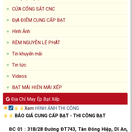
CỬA CỔNG SẮT CNC
ĐỊA ĐIỂM CUNG CẤP BẠT
Hình Ảnh
RÈM NGUYỄN LÊ PHÁT
Tin khuyến mãi
Tin tức
Videos
BẠT MÁI HIÊN MÁI XẾP
Địa Chỉ May Ép Bạt Xếp
Xem
HÌNH ẢNH THI CÔNG
BÁO GIÁ CUNG CẤP BẠT - THI CÔNG BẠT
ĐC 01
:
31B/28 Đường ĐT743, Tân Đông Hiệp, Dĩ An,