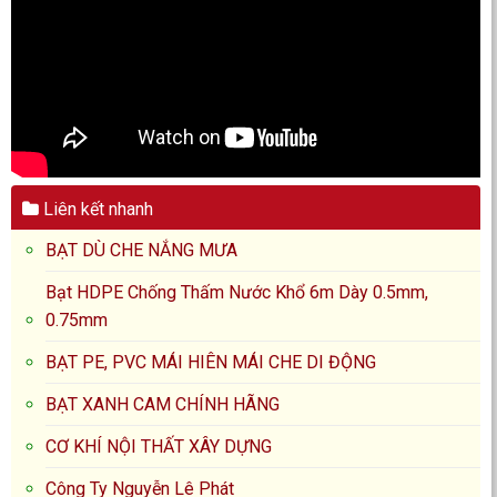
Liên kết nhanh
BẠT DÙ CHE NẮNG MƯA
Bạt HDPE Chống Thấm Nước Khổ 6m Dày 0.5mm,
0.75mm
BẠT PE, PVC MÁI HIÊN MÁI CHE DI ĐỘNG
BẠT XANH CAM CHÍNH HÃNG
CƠ KHÍ NỘI THẤT XÂY DỰNG
Công Ty Nguyễn Lê Phát