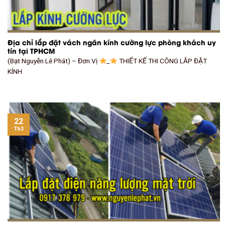
Địa chỉ lắp đặt vách ngăn kính cường lực phòng khách uy
tín tại TPHCM
(Bạt Nguyễn Lê Phát) – Đơn Vị
_
THIẾT KẾ THI CÔNG LẮP ĐẶT
KÍNH
22
Th3