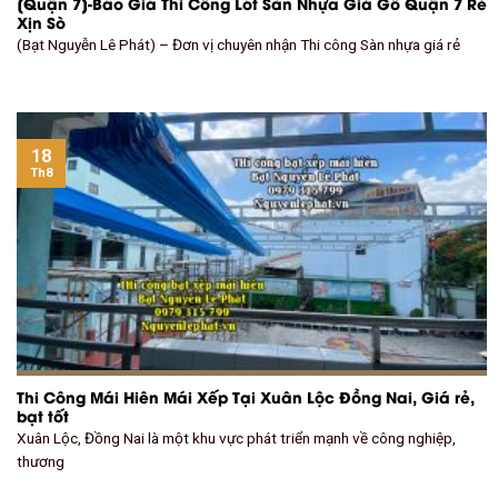
[Quận 7]-Báo Giá Thi Công Lót Sàn Nhựa Giả Gỗ Quận 7 Rẻ
Xịn Sò
(Bạt Nguyễn Lê Phát) – Đơn vị chuyên nhận Thi công Sàn nhựa giá rẻ
18
Th8
Thi Công Mái Hiên Mái Xếp Tại Xuân Lộc Đồng Nai, Giá rẻ,
bạt tốt
Xuân Lộc, Đồng Nai là một khu vực phát triển mạnh về công nghiệp,
thương