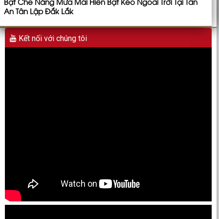
Bạt Che Nắng Mưa Mái Hiên Bạt Kéo Ngoài Trời Tại Tân
An Tân Lập Đắk Lắk
Kết nối với chúng tôi