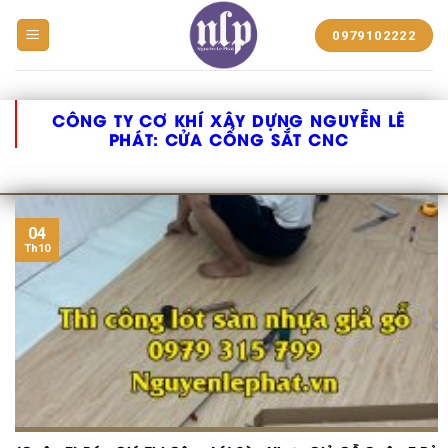
BẠT
0979102222
NHỰA
NGUYỄN
LÊ
PHÁT
CÔNG TY CƠ KHÍ XÂY DỰNG NGUYỄN LÊ
PHÁT:
CỬA CỔNG SẮT CNC
04
Th10