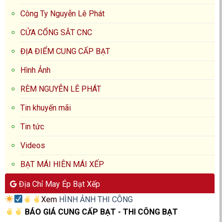
Công Ty Nguyễn Lê Phát
CỬA CỔNG SẮT CNC
ĐỊA ĐIỂM CUNG CẤP BẠT
Hình Ảnh
RÈM NGUYỄN LÊ PHÁT
Tin khuyến mãi
Tin tức
Videos
BẠT MÁI HIÊN MÁI XẾP
Địa Chỉ May Ép Bạt Xếp
Xem
HÌNH ẢNH THI CÔNG
BÁO GIÁ CUNG CẤP BẠT - THI CÔNG BẠT