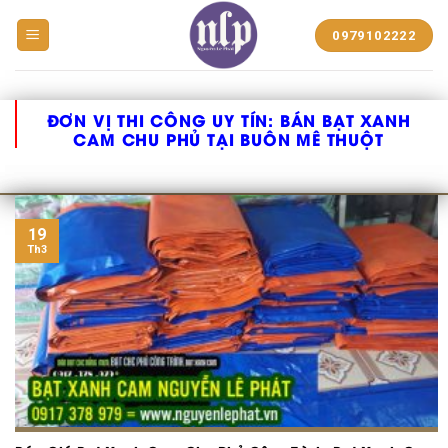
BẠT
0979102222
NHỰA
NGUYỄN
LÊ
PHÁT
ĐƠN VỊ THI CÔNG UY TÍN:
BÁN BẠT XANH
CAM CHU PHỦ TẠI BUÔN MÊ THUỘT
19
Th3