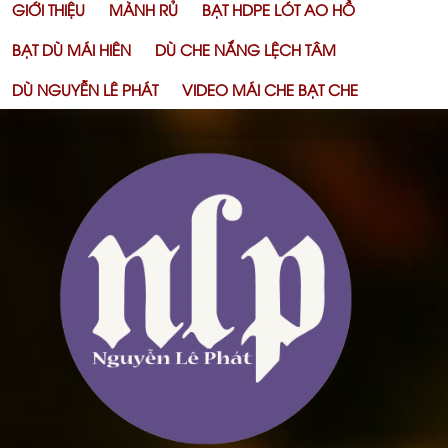
GIỚI THIỆU
MÀNH RỦ
BẠT HDPE LÓT AO HỒ
BẠT DÙ MÁI HIÊN
DÙ CHE NẮNG LỆCH TÂM
DÙ NGUYỄN LÊ PHÁT
VIDEO MÁI CHE BẠT CHE