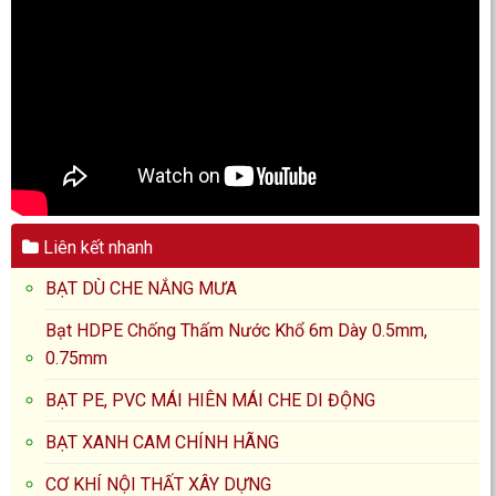
Liên kết nhanh
BẠT DÙ CHE NẮNG MƯA
Bạt HDPE Chống Thấm Nước Khổ 6m Dày 0.5mm,
0.75mm
BẠT PE, PVC MÁI HIÊN MÁI CHE DI ĐỘNG
BẠT XANH CAM CHÍNH HÃNG
CƠ KHÍ NỘI THẤT XÂY DỰNG