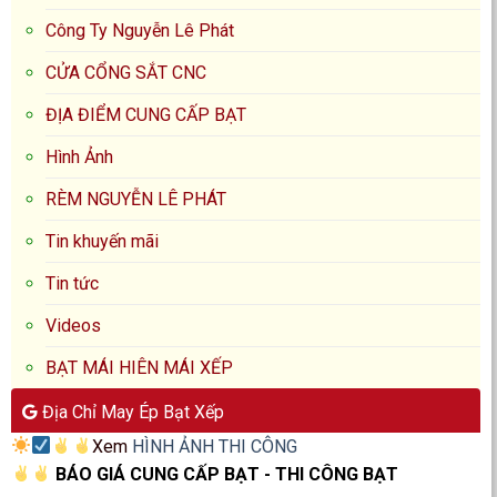
Công Ty Nguyễn Lê Phát
CỬA CỔNG SẮT CNC
ĐỊA ĐIỂM CUNG CẤP BẠT
Hình Ảnh
RÈM NGUYỄN LÊ PHÁT
Tin khuyến mãi
Tin tức
Videos
BẠT MÁI HIÊN MÁI XẾP
Địa Chỉ May Ép Bạt Xếp
Xem
HÌNH ẢNH THI CÔNG
BÁO GIÁ CUNG CẤP BẠT - THI CÔNG BẠT