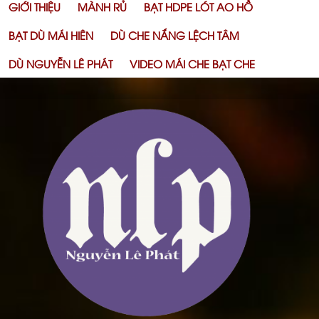
GIỚI THIỆU
MÀNH RỦ
BẠT HDPE LÓT AO HỒ
BẠT DÙ MÁI HIÊN
DÙ CHE NẮNG LỆCH TÂM
DÙ NGUYỄN LÊ PHÁT
VIDEO MÁI CHE BẠT CHE