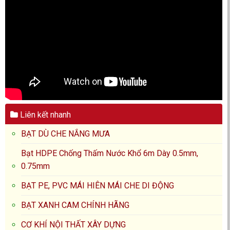
Liên kết nhanh
BẠT DÙ CHE NẮNG MƯA
Bạt HDPE Chống Thấm Nước Khổ 6m Dày 0.5mm,
0.75mm
BẠT PE, PVC MÁI HIÊN MÁI CHE DI ĐỘNG
BẠT XANH CAM CHÍNH HÃNG
CƠ KHÍ NỘI THẤT XÂY DỰNG