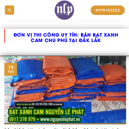
BẠT
0979102222
NHỰA
NGUYỄN
LÊ
PHÁT
ĐƠN VỊ THI CÔNG UY TÍN:
BÁN BẠT XANH
CAM CHU PHỦ TẠI ĐẮK LẮK
19
Th3