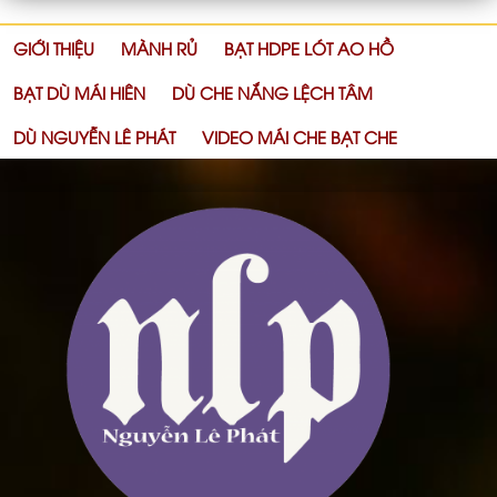
GIỚI THIỆU
MÀNH RỦ
BẠT HDPE LÓT AO HỒ
BẠT DÙ MÁI HIÊN
DÙ CHE NẮNG LỆCH TÂM
DÙ NGUYỄN LÊ PHÁT
VIDEO MÁI CHE BẠT CHE