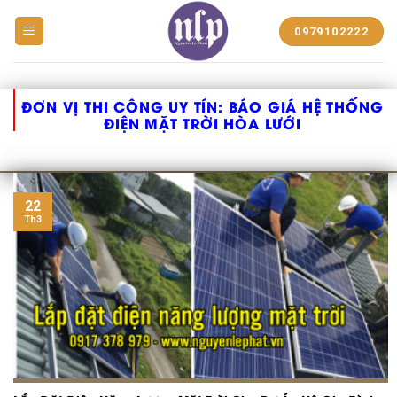
BẠT
0979102222
NHỰA
NGUYỄN
LÊ
PHÁT
ĐƠN VỊ THI CÔNG UY TÍN:
BÁO GIÁ HỆ THỐNG
ĐIỆN MẶT TRỜI HÒA LƯỚI
22
Th3