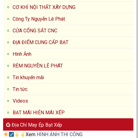
CƠ KHÍ NỘI THẤT XÂY DỰNG
Công Ty Nguyễn Lê Phát
CỬA CỔNG SẮT CNC
ĐỊA ĐIỂM CUNG CẤP BẠT
Hình Ảnh
RÈM NGUYỄN LÊ PHÁT
Tin khuyến mãi
Tin tức
Videos
BẠT MÁI HIÊN MÁI XẾP
Địa Chỉ May Ép Bạt Xếp
Xem
HÌNH ẢNH THI CÔNG