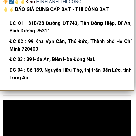
Xem
HÌNH ẢNH THI CÔNG
BÁO GIÁ CUNG CẤP BẠT - THI CÔNG BẠT
ĐC 01
:
31B/28 Đường ĐT743, Tân Đông Hiệp, Dĩ An,
Bình Dương 75311
ĐC 02
:
99 Kha Vạn Cân, Thủ Đức, Thành phố Hồ Chí
Minh 720400
ĐC 03
:
39 Hóa An, Biên Hòa Đồng Nai.
ĐC 04
:
Số 159, Nguyễn Hữu Thọ, thị trấn Bến Lức, tỉnh
Long An