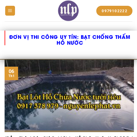
BẠT
0979102222
NHỰA
NGUYỄN
LÊ
PHÁT
ĐƠN VỊ THI CÔNG UY TÍN:
BẠT CHỐNG THẤM
HỒ NƯỚC
06
Th1