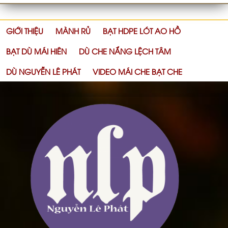
GIỚI THIỆU
MÀNH RỦ
BẠT HDPE LÓT AO HỒ
BẠT DÙ MÁI HIÊN
DÙ CHE NẮNG LỆCH TÂM
DÙ NGUYỄN LÊ PHÁT
VIDEO MÁI CHE BẠT CHE