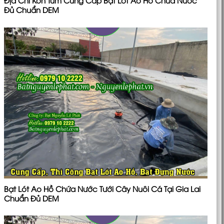
Địa Chỉ Kon Tum Cung Cấp Bạt Lót Ao Hồ Chứa Nước
Đủ Chuẩn DEM
Bạt Lót Ao Hồ Chứa Nước Tưới Cây Nuôi Cá Tại Gia Lai
Chuẩn Đủ DEM