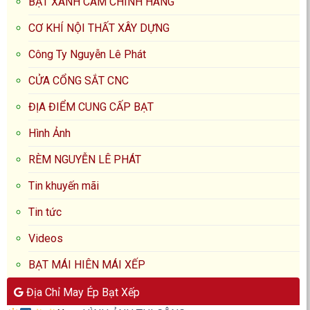
BẠT XANH CAM CHÍNH HÃNG
CƠ KHÍ NỘI THẤT XÂY DỰNG
Công Ty Nguyễn Lê Phát
CỬA CỔNG SẮT CNC
ĐỊA ĐIỂM CUNG CẤP BẠT
Hình Ảnh
RÈM NGUYỄN LÊ PHÁT
Tin khuyến mãi
Tin tức
Videos
BẠT MÁI HIÊN MÁI XẾP
Địa Chỉ May Ép Bạt Xếp