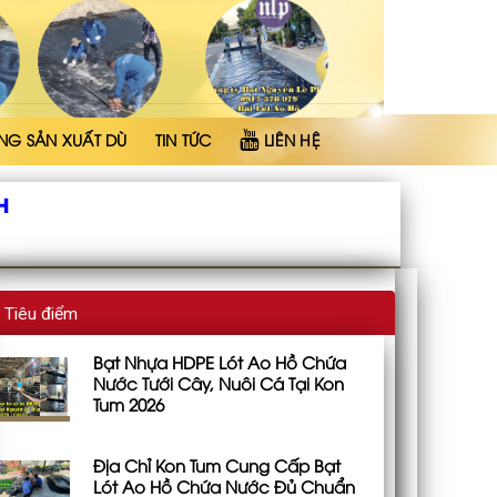
NG SẢN XUẤT DÙ
TIN TỨC
LIÊN HỆ
H
Tiêu điểm
Bạt Nhựa HDPE Lót Ao Hồ Chứa
Nước Tưới Cây, Nuôi Cá Tại Kon
Tum 2026
Địa Chỉ Kon Tum Cung Cấp Bạt
Lót Ao Hồ Chứa Nước Đủ Chuẩn