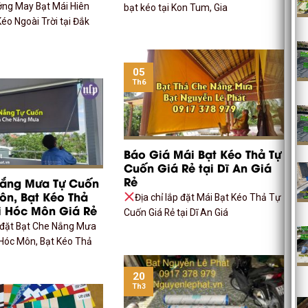
ởng May Bạt Mái Hiên
bạt kéo tại Kon Tum, Gia
éo Ngoài Trời tại Đắk
05
Th6
Báo Giá Mái Bạt Kéo Thả Tự
Cuốn Giá Rẻ tại Dĩ An Giá
Rẻ
Nắng Mưa Tự Cuốn
ôn, Bạt Kéo Thả
Địa chỉ lắp đặt Mái Bạt Kéo Thả Tự
i Hóc Môn Giá Rẻ
Cuốn Giá Rẻ tại Dĩ An Giá
p đặt Bạt Che Nắng Mưa
Hóc Môn, Bạt Kéo Thả
20
Th3