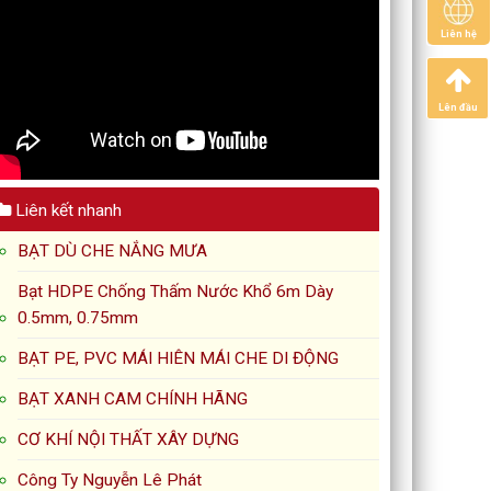
Liên hệ
Lên đầu
Liên kết nhanh
BẠT DÙ CHE NẮNG MƯA
Bạt HDPE Chống Thấm Nước Khổ 6m Dày
0.5mm, 0.75mm
BẠT PE, PVC MÁI HIÊN MÁI CHE DI ĐỘNG
BẠT XANH CAM CHÍNH HÃNG
CƠ KHÍ NỘI THẤT XÂY DỰNG
Công Ty Nguyễn Lê Phát