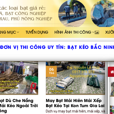
ẠNG MỤC
TUYỂN DỤNG
HÌNH ẢNH THI CÔNG
XƯỞ
ĐƠN VỊ THI CÔNG UY TÍN:
BẠT KÉO BẮC NIN
06
Th6
Bạt Dù Che Nắng
May Bạt Mái Hiên Mái Xếp
ái Kéo Ngoài Trời
Bạt Kéo Tại Kon Tum Gia Lai
ông
Dịch vụ may bạt mái hiên, mái xếp, và