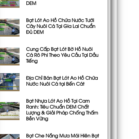
DEM
Bạt Lót Ao Hồ Chứa Nước Tưới
Cây Nuôi Cá Tại Gia Lai Chuẩn
Đủ DEM
Cung Cấp Bạt Lót Bờ Hồ Nuôi
Cá Rô Phi Theo Yêu Cầu Tại Dầu
Tiếng
Địa Chỉ Bán Bạt Lót Ao Hồ Chứa
Nước Nuôi Cá tại Bến Cát
Bạt Nhựa Lót Ao Hồ Tại Cam
Ranh: Tiêu Chuẩn DEM Chất
Lượng & Giải Pháp Chống Thấm
Bền Vững
Bạt Che Nắng Mưa Mái Hiên Bạt