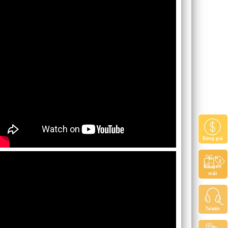
Bảng giá
Khuyến
mãi
Tư vấn