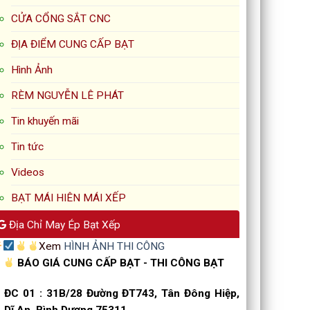
CỬA CỔNG SẮT CNC
ĐỊA ĐIỂM CUNG CẤP BẠT
Hình Ảnh
RÈM NGUYỄN LÊ PHÁT
Tin khuyến mãi
Tin tức
Videos
BẠT MÁI HIÊN MÁI XẾP
Địa Chỉ May Ép Bạt Xếp
Xem
HÌNH ẢNH THI CÔNG
BÁO GIÁ CUNG CẤP BẠT - THI CÔNG BẠT
ĐC 01
:
31B/28 Đường ĐT743, Tân Đông Hiệp,
Dĩ An, Bình Dương 75311