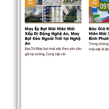
Th3
Th3
May Ép Bạt Mái Hiên Mái
Báo Giá M
Xếp Di Động Nghệ An, May
Hiên Mái 
Bạt Kéo Ngoài Trời tại Nghệ
Bình Phước
An
Trong những 
Địa Chỉ May bạt mái xếp theo yêu cầu
mái xếp di độ
giá tại xưởng, Cung cấp vải