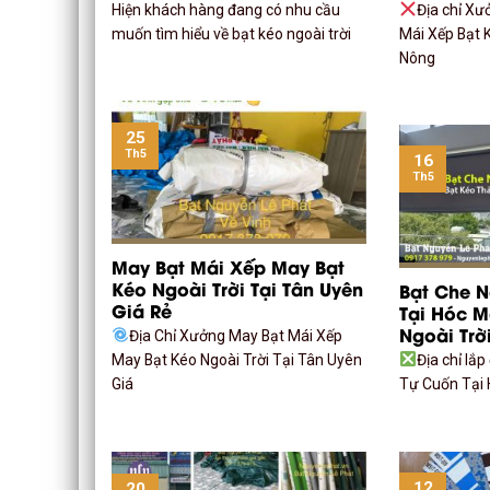
Hiện khách hàng đang có nhu cầu
Địa chỉ Xư
muốn tìm hiểu về bạt kéo ngoài trời
Mái Xếp Bạt K
Nông
25
Th5
16
Th5
May Bạt Mái Xếp May Bạt
Kéo Ngoài Trời Tại Tân Uyên
Bạt Che 
Giá Rẻ
Tại Hóc M
Ngoài Trờ
Địa Chỉ Xưởng May Bạt Mái Xếp
May Bạt Kéo Ngoài Trời Tại Tân Uyên
Địa chỉ lắ
Giá
Tự Cuốn Tại 
12
20