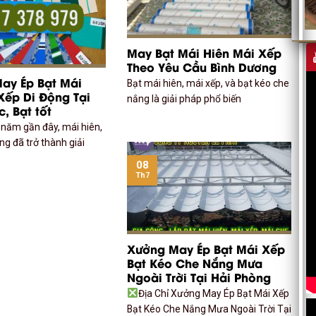
May Bạt Mái Hiên Mái Xếp
Theo Yêu Cầu Bình Dương
ay Ép Bạt Mái
Bạt mái hiên, mái xếp, và bạt kéo che
Xếp Di Động Tại
nắng là giải pháp phổ biến
, Bạt tốt
năm gần đây, mái hiên,
ng đã trở thành giải
08
Th7
Xưởng May Ép Bạt Mái Xếp
Bạt Kéo Che Nắng Mưa
Ngoài Trời Tại Hải Phòng
Địa Chỉ Xưởng May Ép Bạt Mái Xếp
Bạt Kéo Che Nắng Mưa Ngoài Trời Tại