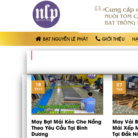
BẠT
NHỰA
NGUYỄN
LÊ
PHÁT
BẠT NGUYỄN LÊ PHÁT
GIỚI THIỆU
H
18
07
Th11
Th6
May Bạt Mái Kéo Che Nắng
May Vải 
Theo Yêu Cầu Tại Bình
Mái Xếp M
Dương
Tại Đắk N