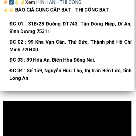
Xem
HÌNH ẢNH THI CÔNG
BÁO GIÁ CUNG CẤP BẠT - THI CÔNG BẠT
ĐC 01
:
31B/28 Đường ĐT743, Tân Đông Hiệp, Dĩ An,
Bình Dương 75311
ĐC 02
:
99 Kha Vạn Cân, Thủ Đức, Thành phố Hồ Chí
Minh 720400
ĐC 03
:
39 Hóa An, Biên Hòa Đồng Nai.
ĐC 04
:
Số 159, Nguyễn Hữu Thọ, thị trấn Bến Lức, tỉnh
Long An