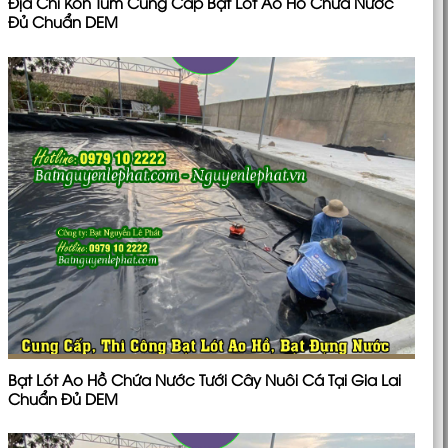
Địa Chỉ Kon Tum Cung Cấp Bạt Lót Ao Hồ Chứa Nước
Đủ Chuẩn DEM
Bạt Lót Ao Hồ Chứa Nước Tưới Cây Nuôi Cá Tại Gia Lai
Chuẩn Đủ DEM