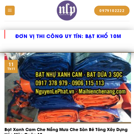
BẠT
0979102222
NHỰA
NGUYỄN
LÊ
PHÁT
ĐƠN VỊ THI CÔNG UY TÍN:
BẠT KHỔ 10M
11
Th11
Bạt Xanh Cam Che Nắng Mưa Che Sàn Bê Tông Xây Dựng