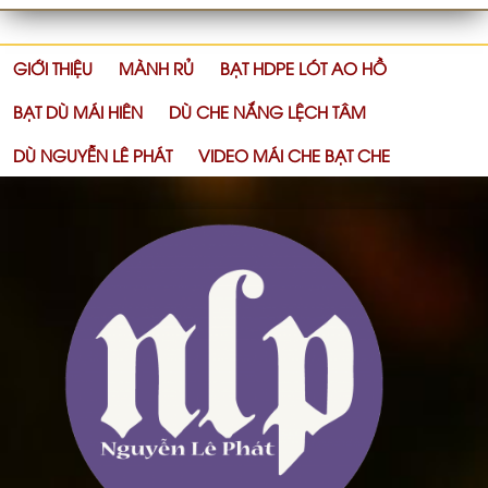
GIỚI THIỆU
MÀNH RỦ
BẠT HDPE LÓT AO HỒ
BẠT DÙ MÁI HIÊN
DÙ CHE NẮNG LỆCH TÂM
DÙ NGUYỄN LÊ PHÁT
VIDEO MÁI CHE BẠT CHE