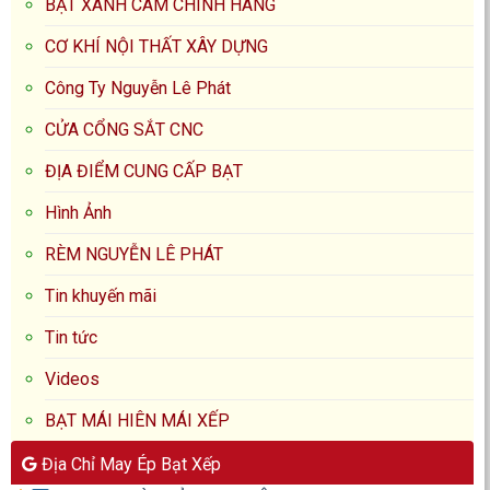
BẠT XANH CAM CHÍNH HÃNG
CƠ KHÍ NỘI THẤT XÂY DỰNG
Công Ty Nguyễn Lê Phát
CỬA CỔNG SẮT CNC
ĐỊA ĐIỂM CUNG CẤP BẠT
Hình Ảnh
RÈM NGUYỄN LÊ PHÁT
Tin khuyến mãi
Tin tức
Videos
BẠT MÁI HIÊN MÁI XẾP
Địa Chỉ May Ép Bạt Xếp