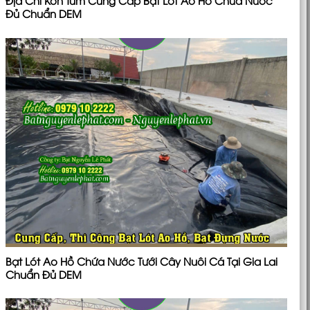
Địa Chỉ Kon Tum Cung Cấp Bạt Lót Ao Hồ Chứa Nước
Đủ Chuẩn DEM
Bạt Lót Ao Hồ Chứa Nước Tưới Cây Nuôi Cá Tại Gia Lai
Chuẩn Đủ DEM