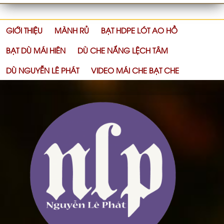
GIỚI THIỆU
MÀNH RỦ
BẠT HDPE LÓT AO HỒ
BẠT DÙ MÁI HIÊN
DÙ CHE NẮNG LỆCH TÂM
DÙ NGUYỄN LÊ PHÁT
VIDEO MÁI CHE BẠT CHE