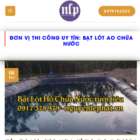
BẠT
0979102222
NHỰA
NGUYỄN
LÊ
PHÁT
ĐƠN VỊ THI CÔNG UY TÍN:
BẠT LÓT AO CHỨA
NƯỚC
06
Th1