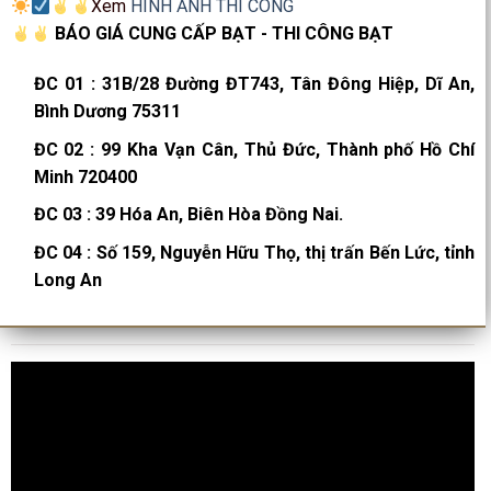
Xem
HÌNH ẢNH THI CÔNG
BÁO GIÁ CUNG CẤP BẠT - THI CÔNG BẠT
ĐC 01
:
31B/28 Đường ĐT743, Tân Đông Hiệp, Dĩ An,
Bình Dương 75311
ĐC 02
:
99 Kha Vạn Cân, Thủ Đức, Thành phố Hồ Chí
Minh 720400
ĐC 03
:
39 Hóa An, Biên Hòa Đồng Nai.
ĐC 04
:
Số 159, Nguyễn Hữu Thọ, thị trấn Bến Lức, tỉnh
Long An