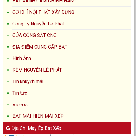
BẠT XANH CAM CHÍNH HÃNG
CƠ KHÍ NỘI THẤT XÂY DỰNG
Công Ty Nguyễn Lê Phát
CỬA CỔNG SẮT CNC
ĐỊA ĐIỂM CUNG CẤP BẠT
Hình Ảnh
RÈM NGUYỄN LÊ PHÁT
Tin khuyến mãi
Tin tức
Videos
BẠT MÁI HIÊN MÁI XẾP
Địa Chỉ May Ép Bạt Xếp