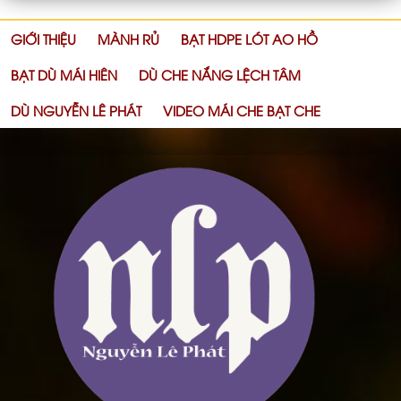
GIỚI THIỆU
MÀNH RỦ
BẠT HDPE LÓT AO HỒ
BẠT DÙ MÁI HIÊN
DÙ CHE NẮNG LỆCH TÂM
DÙ NGUYỄN LÊ PHÁT
VIDEO MÁI CHE BẠT CHE