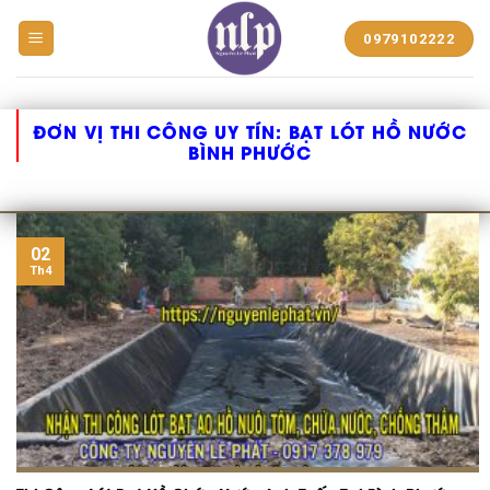
BẠT
0979102222
NHỰA
NGUYỄN
LÊ
PHÁT
ĐƠN VỊ THI CÔNG UY TÍN:
BẠT LÓT HỒ NƯỚC
BÌNH PHƯỚC
02
Th4