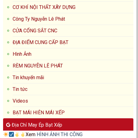
CƠ KHÍ NỘI THẤT XÂY DỰNG
Công Ty Nguyễn Lê Phát
CỬA CỔNG SẮT CNC
ĐỊA ĐIỂM CUNG CẤP BẠT
Hình Ảnh
RÈM NGUYỄN LÊ PHÁT
Tin khuyến mãi
Tin tức
Videos
BẠT MÁI HIÊN MÁI XẾP
Địa Chỉ May Ép Bạt Xếp
Xem
HÌNH ẢNH THI CÔNG