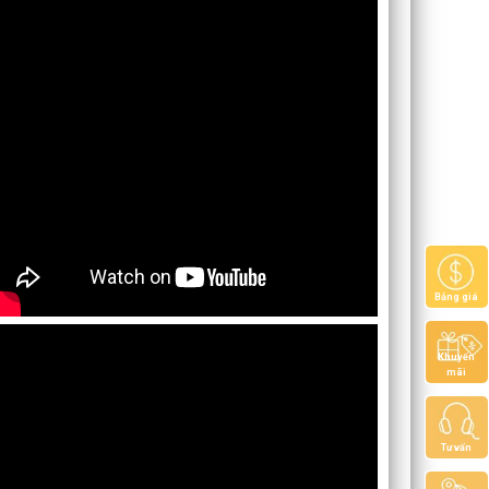
Bảng giá
Khuyến
mãi
Tư vấn