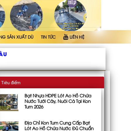
NG SẢN XUẤT DÙ
TIN TỨC
LIÊN HỆ
ÀU
Tiêu điểm
Bạt Nhựa HDPE Lót Ao Hồ Chứa
Nước Tưới Cây, Nuôi Cá Tại Kon
Tum 2026
Địa Chỉ Kon Tum Cung Cấp Bạt
Lót Ao Hồ Chứa Nước Đủ Chuẩn