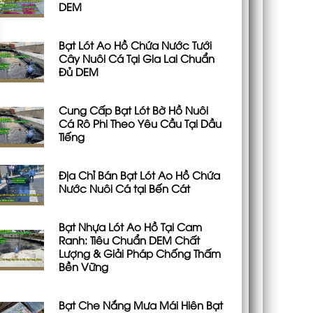
DEM
Bạt Lót Ao Hồ Chứa Nước Tưới
Cây Nuôi Cá Tại Gia Lai Chuẩn
Đủ DEM
Cung Cấp Bạt Lót Bờ Hồ Nuôi
Cá Rô Phi Theo Yêu Cầu Tại Dầu
Tiếng
Địa Chỉ Bán Bạt Lót Ao Hồ Chứa
Nước Nuôi Cá tại Bến Cát
Bạt Nhựa Lót Ao Hồ Tại Cam
Ranh: Tiêu Chuẩn DEM Chất
Lượng & Giải Pháp Chống Thấm
Bền Vững
Bạt Che Nắng Mưa Mái Hiên Bạt