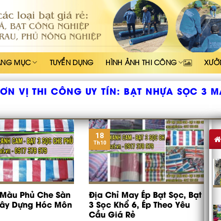
ẠNG MỤC
TUYỂN DỤNG
HÌNH ẢNH THI CÔNG
XƯỞ
ƠN VỊ THI CÔNG UY TÍN:
BẠT NHỰA SỌC 3 M
18
Th10
 Màu Phủ Che Sàn
Địa Chỉ May Ép Bạt Sọc, Bạt
Xây Dựng Hóc Môn
3 Sọc Khổ 6, Ép Theo Yêu
Cầu Giá Rẻ