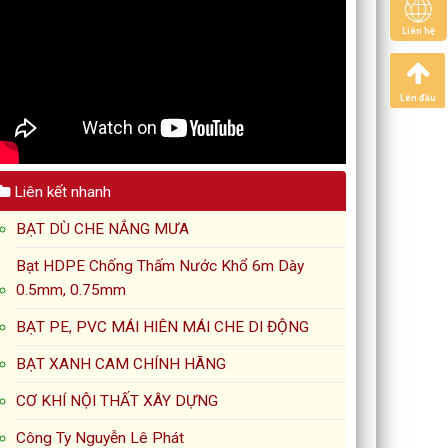
Liên hệ
Lên đầu
Liên kết nhanh
BẠT DÙ CHE NẮNG MƯA
Bạt HDPE Chống Thấm Nước Khổ 6m Dày
0.5mm, 0.75mm
BẠT PE, PVC MÁI HIÊN MÁI CHE DI ĐỘNG
BẠT XANH CAM CHÍNH HÃNG
CƠ KHÍ NỘI THẤT XÂY DỰNG
Công Ty Nguyễn Lê Phát