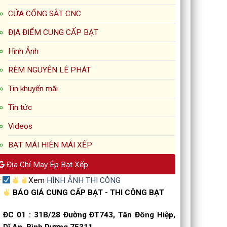
CỬA CỔNG SẮT CNC
ĐỊA ĐIỂM CUNG CẤP BẠT
Hình Ảnh
RÈM NGUYỄN LÊ PHÁT
Tin khuyến mãi
Tin tức
Videos
BẠT MÁI HIÊN MÁI XẾP
Địa Chỉ May Ép Bạt Xếp
Xem
HÌNH ẢNH THI CÔNG
BÁO GIÁ CUNG CẤP BẠT - THI CÔNG BẠT
ĐC 01
:
31B/28 Đường ĐT743, Tân Đông Hiệp,
Dĩ An, Bình Dương 75311