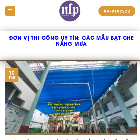
BẠT
0979102222
NHỰA
NGUYỄN
LÊ
PHÁT
ĐƠN VỊ THI CÔNG UY TÍN:
CÁC MẪU BẠT CHE
NẮNG MƯA
10
Th8