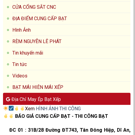
CỬA CỔNG SẮT CNC
ĐỊA ĐIỂM CUNG CẤP BẠT
Hình Ảnh
RÈM NGUYỄN LÊ PHÁT
Tin khuyến mãi
Tin tức
Videos
BẠT MÁI HIÊN MÁI XẾP
Địa Chỉ May Ép Bạt Xếp
Xem
HÌNH ẢNH THI CÔNG
BÁO GIÁ CUNG CẤP BẠT - THI CÔNG BẠT
ĐC 01
:
31B/28 Đường ĐT743, Tân Đông Hiệp, Dĩ An,