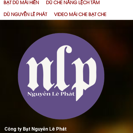
BẠT DÙ MÁI HIÊN
DÙ CHE NẮNG LỆCH TÂM
DÙ NGUYỄN LÊ PHÁT
VIDEO MÁI CHE BẠT CHE
Công ty Bạt Nguyễn Lê Phát