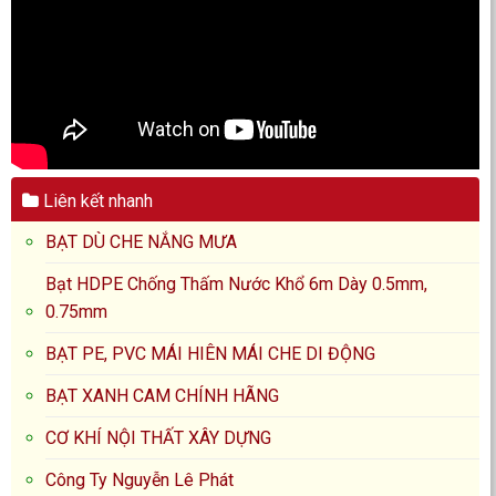
Liên kết nhanh
BẠT DÙ CHE NẮNG MƯA
Bạt HDPE Chống Thấm Nước Khổ 6m Dày 0.5mm,
0.75mm
BẠT PE, PVC MÁI HIÊN MÁI CHE DI ĐỘNG
BẠT XANH CAM CHÍNH HÃNG
CƠ KHÍ NỘI THẤT XÂY DỰNG
Công Ty Nguyễn Lê Phát