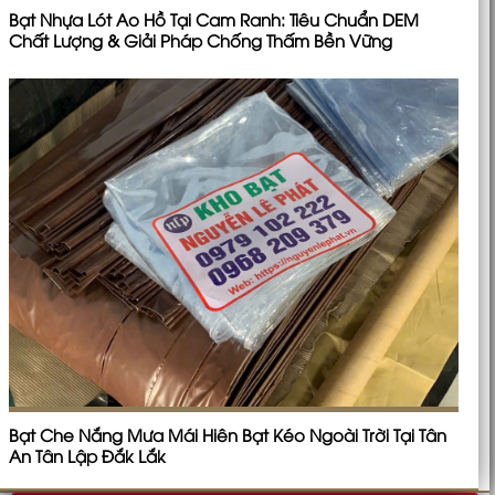
Bạt Nhựa Lót Ao Hồ Tại Cam Ranh: Tiêu Chuẩn DEM
Chất Lượng & Giải Pháp Chống Thấm Bền Vững
Bạt Che Nắng Mưa Mái Hiên Bạt Kéo Ngoài Trời Tại Tân
An Tân Lập Đắk Lắk