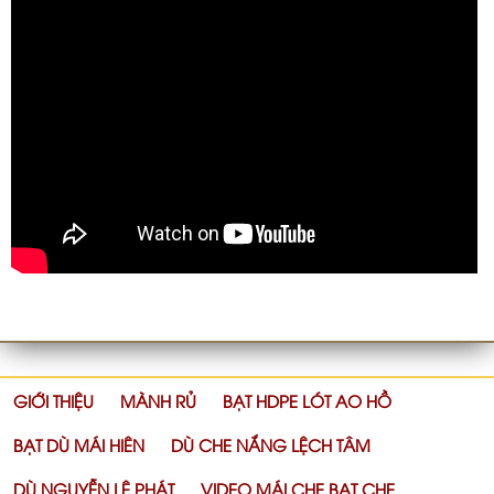
GIỚI THIỆU
MÀNH RỦ
BẠT HDPE LÓT AO HỒ
BẠT DÙ MÁI HIÊN
DÙ CHE NẮNG LỆCH TÂM
DÙ NGUYỄN LÊ PHÁT
VIDEO MÁI CHE BẠT CHE