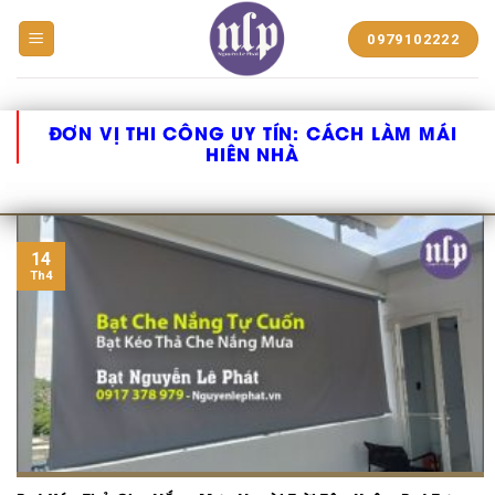
BẠT
0979102222
NHỰA
NGUYỄN
LÊ
PHÁT
ĐƠN VỊ THI CÔNG UY TÍN:
CÁCH LÀM MÁI
HIÊN NHÀ
14
Th4