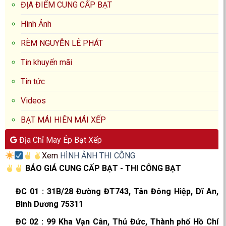
ĐỊA ĐIỂM CUNG CẤP BẠT
Hình Ảnh
RÈM NGUYỄN LÊ PHÁT
Tin khuyến mãi
Tin tức
Videos
BẠT MÁI HIÊN MÁI XẾP
Địa Chỉ May Ép Bạt Xếp
Xem
HÌNH ẢNH THI CÔNG
BÁO GIÁ CUNG CẤP BẠT - THI CÔNG BẠT
ĐC 01
:
31B/28 Đường ĐT743, Tân Đông Hiệp, Dĩ An,
Bình Dương 75311
ĐC 02
:
99 Kha Vạn Cân, Thủ Đức, Thành phố Hồ Chí