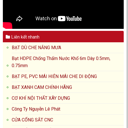
Liên kết nhanh
BẠT DÙ CHE NẮNG MƯA
Bạt HDPE Chống Thấm Nước Khổ 6m Dày 0.5mm,
0.75mm
BẠT PE, PVC MÁI HIÊN MÁI CHE DI ĐỘNG
BẠT XANH CAM CHÍNH HÃNG
CƠ KHÍ NỘI THẤT XÂY DỰNG
Công Ty Nguyễn Lê Phát
CỬA CỔNG SẮT CNC