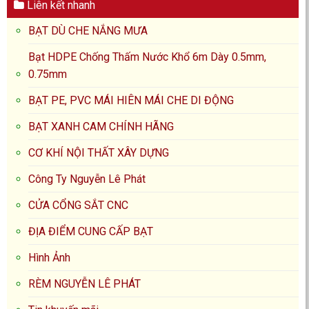
Liên kết nhanh
BẠT DÙ CHE NẮNG MƯA
Bạt HDPE Chống Thấm Nước Khổ 6m Dày 0.5mm,
0.75mm
BẠT PE, PVC MÁI HIÊN MÁI CHE DI ĐỘNG
BẠT XANH CAM CHÍNH HÃNG
CƠ KHÍ NỘI THẤT XÂY DỰNG
Công Ty Nguyễn Lê Phát
CỬA CỔNG SẮT CNC
ĐỊA ĐIỂM CUNG CẤP BẠT
Hình Ảnh
RÈM NGUYỄN LÊ PHÁT