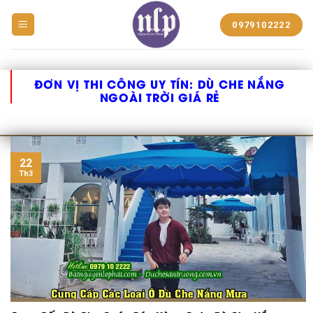
BẠT
0979102222
NHỰA
NGUYỄN
LÊ
PHÁT
ĐƠN VỊ THI CÔNG UY TÍN:
DÙ CHE NẮNG
NGOÀI TRỜI GIÁ RẺ
22
Th3