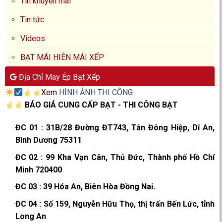
Tin khuyến mãi
Tin tức
Videos
BẠT MÁI HIÊN MÁI XẾP
Địa Chỉ May Ép Bạt Xếp
Xem
HÌNH ẢNH THI CÔNG
BÁO GIÁ CUNG CẤP BẠT - THI CÔNG BẠT
ĐC 01
:
31B/28 Đường ĐT743, Tân Đông Hiệp, Dĩ An,
Bình Dương 75311
ĐC 02
:
99 Kha Vạn Cân, Thủ Đức, Thành phố Hồ Chí
Minh 720400
ĐC 03
:
39 Hóa An, Biên Hòa Đồng Nai.
ĐC 04
:
Số 159, Nguyễn Hữu Thọ, thị trấn Bến Lức, tỉnh
Long An