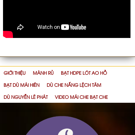
GIỚI THIỆU
MÀNH RỦ
BẠT HDPE LÓT AO HỒ
BẠT DÙ MÁI HIÊN
DÙ CHE NẮNG LỆCH TÂM
DÙ NGUYỄN LÊ PHÁT
VIDEO MÁI CHE BẠT CHE