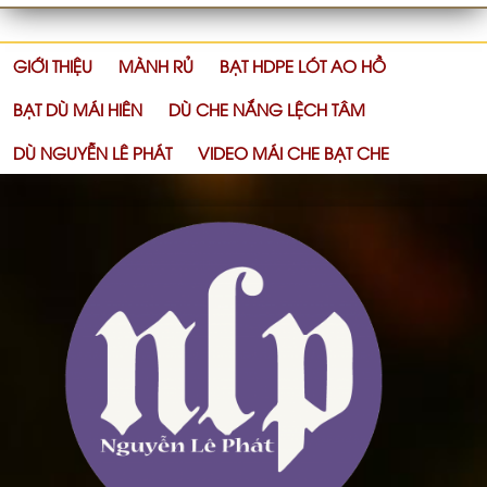
GIỚI THIỆU
MÀNH RỦ
BẠT HDPE LÓT AO HỒ
BẠT DÙ MÁI HIÊN
DÙ CHE NẮNG LỆCH TÂM
DÙ NGUYỄN LÊ PHÁT
VIDEO MÁI CHE BẠT CHE