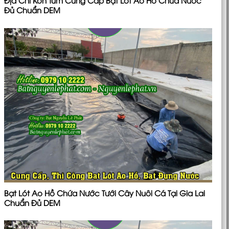
Địa Chỉ Kon Tum Cung Cấp Bạt Lót Ao Hồ Chứa Nước
Đủ Chuẩn DEM
Bạt Lót Ao Hồ Chứa Nước Tưới Cây Nuôi Cá Tại Gia Lai
Chuẩn Đủ DEM