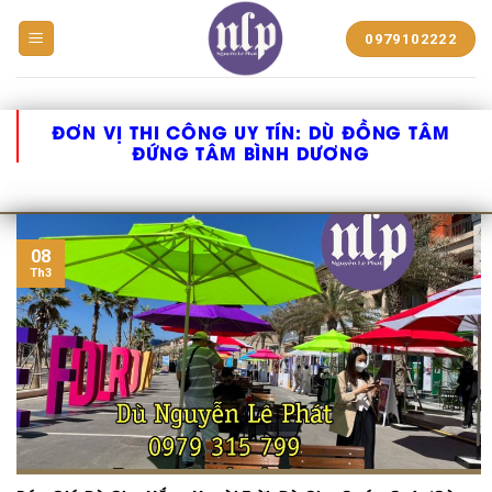
BẠT
0979102222
NHỰA
NGUYỄN
LÊ
PHÁT
ĐƠN VỊ THI CÔNG UY TÍN:
DÙ ĐỒNG TÂM
ĐỨNG TÂM BÌNH DƯƠNG
08
Th3