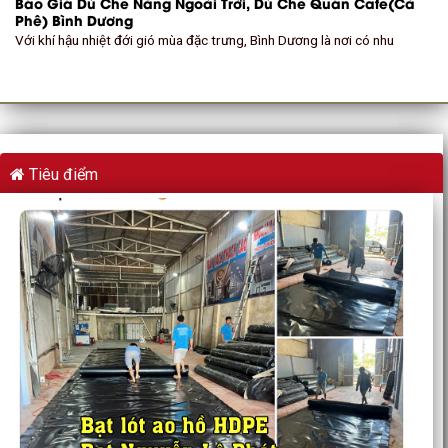
Báo Giá Dù Che Nắng Ngoài Trời, Dù Che Quán Cafe(Cà
Phê) Bình Dương
Với khí hậu nhiệt đới gió mùa đặc trưng, Bình Dương là nơi có nhu
Tiêu điểm