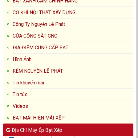
BẠT XANH CAM CHÍNH HÃNG
CƠ KHÍ NỘI THẤT XÂY DỰNG
Công Ty Nguyễn Lê Phát
CỬA CỔNG SẮT CNC
ĐỊA ĐIỂM CUNG CẤP BẠT
Hình Ảnh
RÈM NGUYỄN LÊ PHÁT
Tin khuyến mãi
Tin tức
Videos
BẠT MÁI HIÊN MÁI XẾP
Địa Chỉ May Ép Bạt Xếp