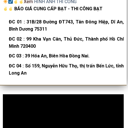
Xem
HÌNH ẢNH THI CÔNG
BÁO GIÁ CUNG CẤP BẠT - THI CÔNG BẠT
ĐC 01
:
31B/28 Đường ĐT743, Tân Đông Hiệp, Dĩ An,
Bình Dương 75311
ĐC 02
:
99 Kha Vạn Cân, Thủ Đức, Thành phố Hồ Chí
Minh 720400
ĐC 03
:
39 Hóa An, Biên Hòa Đồng Nai.
ĐC 04
:
Số 159, Nguyễn Hữu Thọ, thị trấn Bến Lức, tỉnh
Long An