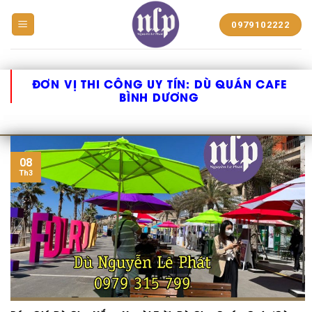
BẠT
0979102222
NHỰA
NGUYỄN
LÊ
PHÁT
ĐƠN VỊ THI CÔNG UY TÍN:
DÙ QUÁN CAFE
BÌNH DƯƠNG
08
Th3