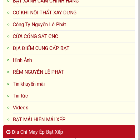
BẠT XANH CAM CHÍNH HÃNG
CƠ KHÍ NỘI THẤT XÂY DỰNG
Công Ty Nguyễn Lê Phát
CỬA CỔNG SẮT CNC
ĐỊA ĐIỂM CUNG CẤP BẠT
Hình Ảnh
RÈM NGUYỄN LÊ PHÁT
Tin khuyến mãi
Tin tức
Videos
BẠT MÁI HIÊN MÁI XẾP
Địa Chỉ May Ép Bạt Xếp