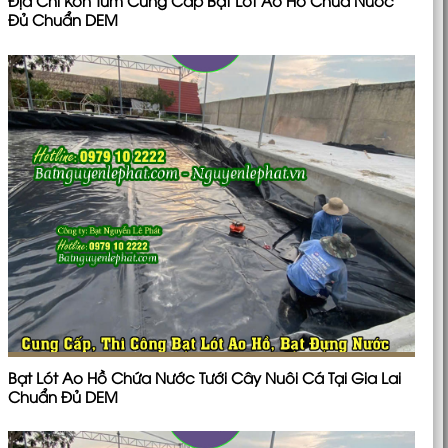
Địa Chỉ Kon Tum Cung Cấp Bạt Lót Ao Hồ Chứa Nước
Đủ Chuẩn DEM
Bạt Lót Ao Hồ Chứa Nước Tưới Cây Nuôi Cá Tại Gia Lai
Chuẩn Đủ DEM