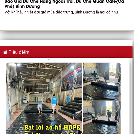
Báo Giá Dù Che Nắng Ngoài Trời, Dù Che Quán Cafe(Cà
Phê) Bình Dương
Với khí hậu nhiệt đới gió mùa đặc trưng, Bình Dương là nơi có nhu
Tiêu điểm