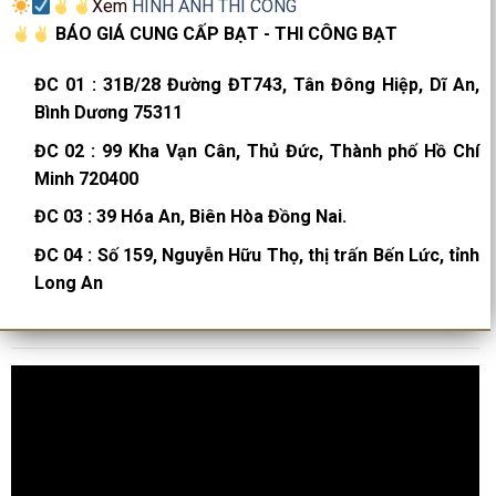
Xem
HÌNH ẢNH THI CÔNG
BÁO GIÁ CUNG CẤP BẠT - THI CÔNG BẠT
ĐC 01
:
31B/28 Đường ĐT743, Tân Đông Hiệp, Dĩ An,
Bình Dương 75311
ĐC 02
:
99 Kha Vạn Cân, Thủ Đức, Thành phố Hồ Chí
Minh 720400
ĐC 03
:
39 Hóa An, Biên Hòa Đồng Nai.
ĐC 04
:
Số 159, Nguyễn Hữu Thọ, thị trấn Bến Lức, tỉnh
Long An