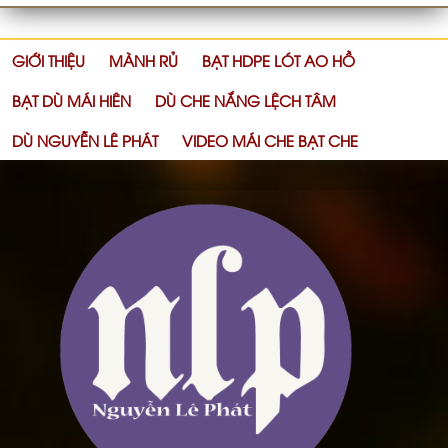
GIỚI THIỆU
MÀNH RỦ
BẠT HDPE LÓT AO HỒ
BẠT DÙ MÁI HIÊN
DÙ CHE NẮNG LỆCH TÂM
DÙ NGUYỄN LÊ PHÁT
VIDEO MÁI CHE BẠT CHE