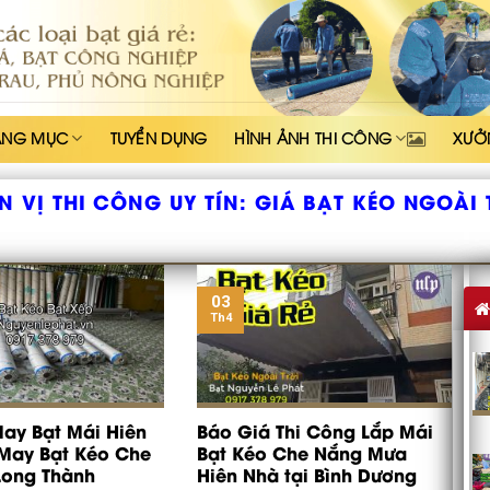
ẠNG MỤC
TUYỂN DỤNG
HÌNH ẢNH THI CÔNG
XƯỞ
N VỊ THI CÔNG UY TÍN:
GIÁ BẠT KÉO NGOÀI 
03
Th4
ay Bạt Mái Hiên
Báo Giá Thi Công Lắp Mái
May Bạt Kéo Che
Bạt Kéo Che Nắng Mưa
Long Thành
Hiên Nhà tại Bình Dương