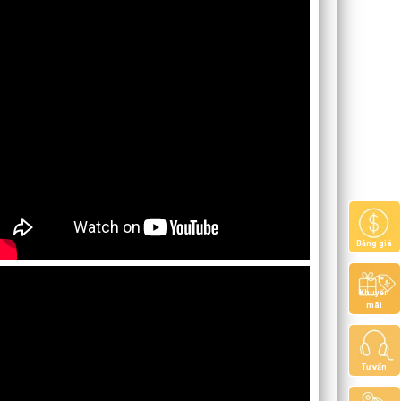
Bảng giá
Khuyến
mãi
Tư vấn