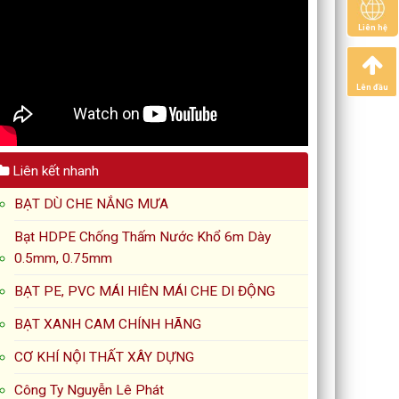
Liên hệ
Lên đầu
Liên kết nhanh
BẠT DÙ CHE NẮNG MƯA
Bạt HDPE Chống Thấm Nước Khổ 6m Dày
0.5mm, 0.75mm
BẠT PE, PVC MÁI HIÊN MÁI CHE DI ĐỘNG
BẠT XANH CAM CHÍNH HÃNG
CƠ KHÍ NỘI THẤT XÂY DỰNG
Công Ty Nguyễn Lê Phát