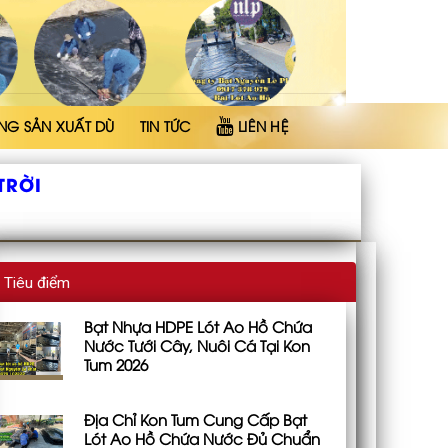
NG SẢN XUẤT DÙ
TIN TỨC
LIÊN HỆ
TRỜI
Tiêu điểm
Bạt Nhựa HDPE Lót Ao Hồ Chứa
Nước Tưới Cây, Nuôi Cá Tại Kon
Tum 2026
Địa Chỉ Kon Tum Cung Cấp Bạt
Lót Ao Hồ Chứa Nước Đủ Chuẩn