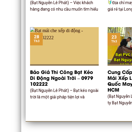
(Bạt Nguyễn Lê Phát) – Việc khách
Địa chỉ ma
hàng đang có nhu cầu muốn tìm hiểu
giá rẻ tại Lo
28
23
Th3
Th3
Báo Giá Thi Công Bạt Kéo
Cung Cấp 
Di Động Ngoài Trời – 0979
Mái Xếp 
102222
Quốc May
HCM
(Bạt Nguyễn Lê Phát) – Bạt kéo ngoài
(Bạt Nguyễn 
trời là một giải pháp tiện lợi và
ty Bạt Nguyễ