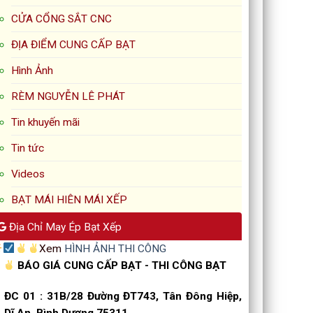
CỬA CỔNG SẮT CNC
ĐỊA ĐIỂM CUNG CẤP BẠT
Hình Ảnh
RÈM NGUYỄN LÊ PHÁT
Tin khuyến mãi
Tin tức
Videos
BẠT MÁI HIÊN MÁI XẾP
Địa Chỉ May Ép Bạt Xếp
Xem
HÌNH ẢNH THI CÔNG
BÁO GIÁ CUNG CẤP BẠT - THI CÔNG BẠT
ĐC 01
:
31B/28 Đường ĐT743, Tân Đông Hiệp,
Dĩ An, Bình Dương 75311