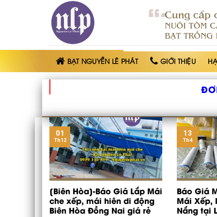
BẠT
NHỰA
NGUYỄN
LÊ
PHÁT
BẠT NGUYỄN LÊ PHÁT
GIỚI THIỆU
H
ĐƠ
01
13
Th12
Th4
[Biên Hòa]-Báo Giá Lắp Mái
Báo Giá M
che xếp, mái hiên di động
Mái Xếp, 
Biên Hòa Đồng Nai giá rẻ
Nắng tại 