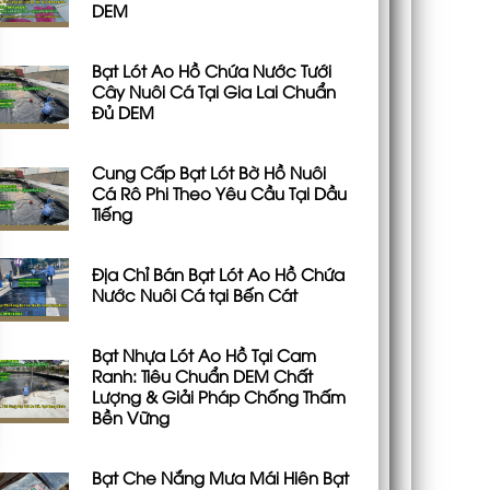
DEM
Bạt Lót Ao Hồ Chứa Nước Tưới
Cây Nuôi Cá Tại Gia Lai Chuẩn
Đủ DEM
Cung Cấp Bạt Lót Bờ Hồ Nuôi
Cá Rô Phi Theo Yêu Cầu Tại Dầu
Tiếng
Địa Chỉ Bán Bạt Lót Ao Hồ Chứa
Nước Nuôi Cá tại Bến Cát
Bạt Nhựa Lót Ao Hồ Tại Cam
Ranh: Tiêu Chuẩn DEM Chất
Lượng & Giải Pháp Chống Thấm
Bền Vững
Bạt Che Nắng Mưa Mái Hiên Bạt