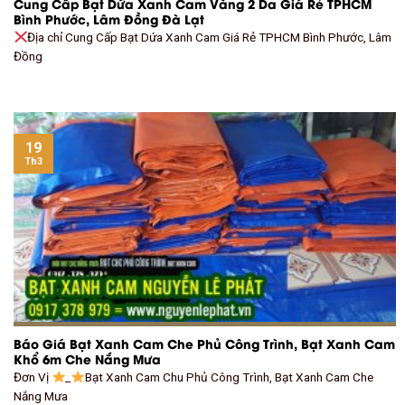
Cung Cấp Bạt Dứa Xanh Cam Vàng 2 Da Giá Rẻ TPHCM
Bình Phước, Lâm Đồng Đà Lạt
Địa chỉ Cung Cấp Bạt Dứa Xanh Cam Giá Rẻ TPHCM Bình Phước, Lâm
Đồng
19
Th3
Báo Giá Bạt Xanh Cam Che Phủ Công Trình, Bạt Xanh Cam
Khổ 6m Che Nắng Mưa
Đơn Vị
_
Bạt Xanh Cam Chu Phủ Công Trình, Bạt Xanh Cam Che
Nắng Mưa