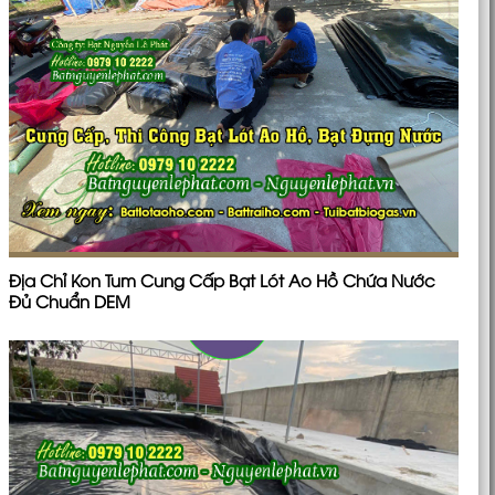
Địa Chỉ Kon Tum Cung Cấp Bạt Lót Ao Hồ Chứa Nước
Đủ Chuẩn DEM