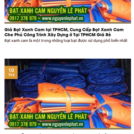
Giá Bạt Xanh Cam tại TPHCM, Cung Cấp Bạt Xanh Cam
Che Phủ Công Trình Xây Dựng ở Tại TPHCM Giá Rẻ
Bạt xanh cam là một trong những loại bạt được sử dụng phổ biến nhất
10
Th4