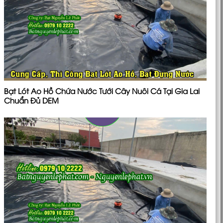
Bạt Lót Ao Hồ Chứa Nước Tưới Cây Nuôi Cá Tại Gia Lai
Chuẩn Đủ DEM