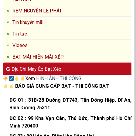
RÈM NGUYỄN LÊ PHÁT
Tin khuyến mãi
Tin tức
Videos
BẠT MÁI HIÊN MÁI XẾP
Địa Chỉ May Ép Bạt Xếp
Xem
HÌNH ẢNH THI CÔNG
BÁO GIÁ CUNG CẤP BẠT - THI CÔNG BẠT
ĐC 01
:
31B/28 Đường ĐT743, Tân Đông Hiệp, Dĩ An,
Bình Dương 75311
ĐC 02
:
99 Kha Vạn Cân, Thủ Đức, Thành phố Hồ Chí
Minh 720400