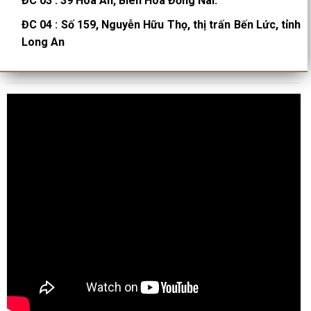
ĐC 03
:
39 Hóa An, Biên Hòa Đồng Nai.
ĐC 04
:
Số 159, Nguyễn Hữu Thọ, thị trấn Bến Lức, tỉnh
Long An