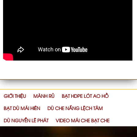
GIỚI THIỆU
MÀNH RỦ
BẠT HDPE LÓT AO HỒ
BẠT DÙ MÁI HIÊN
DÙ CHE NẮNG LỆCH TÂM
DÙ NGUYỄN LÊ PHÁT
VIDEO MÁI CHE BẠT CHE