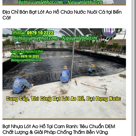
Địa Chỉ Bán Bạt Lót Ao Hồ Chứa Nước Nuôi Cá tại Bến
Cát
Bạt Nhựa Lót Ao Hồ Tại Cam Ranh: Tiêu Chuẩn DEM
Chất Lượng & Giải Pháp Chống Thấm Bền Vững