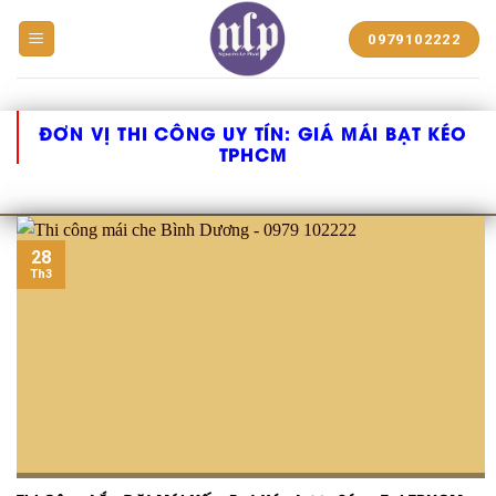
BẠT
0979102222
NHỰA
NGUYỄN
LÊ
PHÁT
ĐƠN VỊ THI CÔNG UY TÍN:
GIÁ MÁI BẠT KÉO
TPHCM
28
Th3