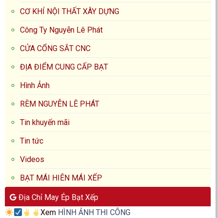
CƠ KHÍ NỘI THẤT XÂY DỰNG
Công Ty Nguyễn Lê Phát
CỬA CỔNG SẮT CNC
ĐỊA ĐIỂM CUNG CẤP BẠT
Hình Ảnh
RÈM NGUYỄN LÊ PHÁT
Tin khuyến mãi
Tin tức
Videos
BẠT MÁI HIÊN MÁI XẾP
Địa Chỉ May Ép Bạt Xếp
Xem
HÌNH ẢNH THI CÔNG