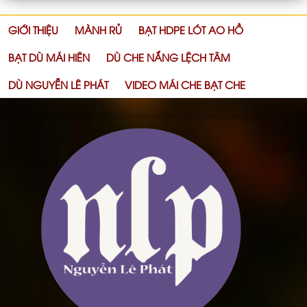
GIỚI THIỆU
MÀNH RỦ
BẠT HDPE LÓT AO HỒ
BẠT DÙ MÁI HIÊN
DÙ CHE NẮNG LỆCH TÂM
DÙ NGUYỄN LÊ PHÁT
VIDEO MÁI CHE BẠT CHE