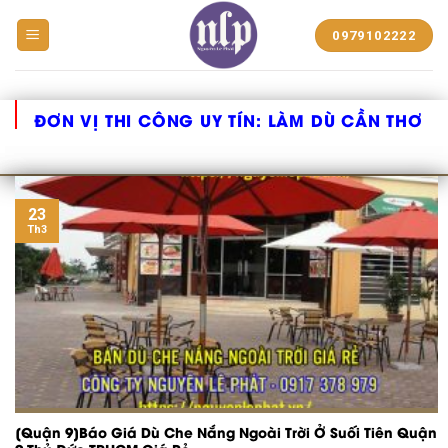
BẠT
0979102222
NHỰA
NGUYỄN
LÊ
PHÁT
ĐƠN VỊ THI CÔNG UY TÍN:
LÀM DÙ CẦN THƠ
23
Th3
[Quận 9]Báo Giá Dù Che Nắng Ngoài Trời Ở Suối Tiên Quận