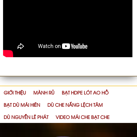
GIỚI THIỆU
MÀNH RỦ
BẠT HDPE LÓT AO HỒ
BẠT DÙ MÁI HIÊN
DÙ CHE NẮNG LỆCH TÂM
DÙ NGUYỄN LÊ PHÁT
VIDEO MÁI CHE BẠT CHE