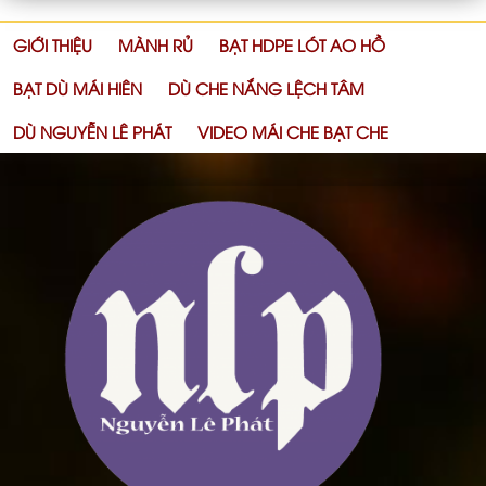
GIỚI THIỆU
MÀNH RỦ
BẠT HDPE LÓT AO HỒ
BẠT DÙ MÁI HIÊN
DÙ CHE NẮNG LỆCH TÂM
DÙ NGUYỄN LÊ PHÁT
VIDEO MÁI CHE BẠT CHE