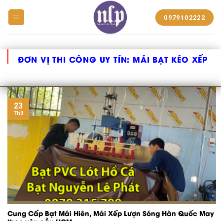
BẠT
0979102222
NHỰA
NGUYỄN
LÊ
PHÁT
ĐƠN VỊ THI CÔNG UY TÍN:
MÁI BẠT KÉO XẾP
23
Th3
Cung Cấp Bạt Mái Hiên, Mái Xếp Lượn Sóng Hàn Quốc May