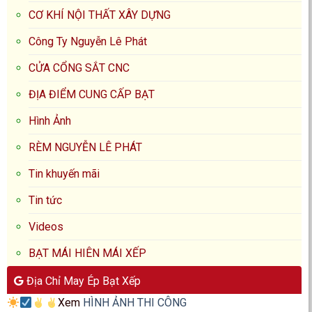
CƠ KHÍ NỘI THẤT XÂY DỰNG
Công Ty Nguyễn Lê Phát
CỬA CỔNG SẮT CNC
ĐỊA ĐIỂM CUNG CẤP BẠT
Hình Ảnh
RÈM NGUYỄN LÊ PHÁT
Tin khuyến mãi
Tin tức
Videos
BẠT MÁI HIÊN MÁI XẾP
Địa Chỉ May Ép Bạt Xếp
Xem
HÌNH ẢNH THI CÔNG