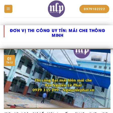
BẠT
0979102222
NHỰA
NGUYỄN
LÊ
PHÁT
ĐƠN VỊ THI CÔNG UY TÍN:
MÁI CHE THÔNG
MINH
01
Th12