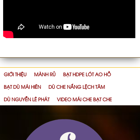
GIỚI THIỆU
MÀNH RỦ
BẠT HDPE LÓT AO HỒ
BẠT DÙ MÁI HIÊN
DÙ CHE NẮNG LỆCH TÂM
DÙ NGUYỄN LÊ PHÁT
VIDEO MÁI CHE BẠT CHE