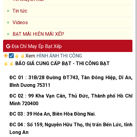
Tin tức
Videos
BẠT MÁI HIÊN MÁI XẾP
Địa Chỉ May Ép Bạt Xếp
Xem
HÌNH ẢNH THI CÔNG
BÁO GIÁ CUNG CẤP BẠT - THI CÔNG BẠT
ĐC 01
:
31B/28 Đường ĐT743, Tân Đông Hiệp, Dĩ An,
Bình Dương 75311
ĐC 02
:
99 Kha Vạn Cân, Thủ Đức, Thành phố Hồ Chí
Minh 720400
ĐC 03
:
39 Hóa An, Biên Hòa Đồng Nai.
ĐC 04
:
Số 159, Nguyễn Hữu Thọ, thị trấn Bến Lức, tỉnh
Long An