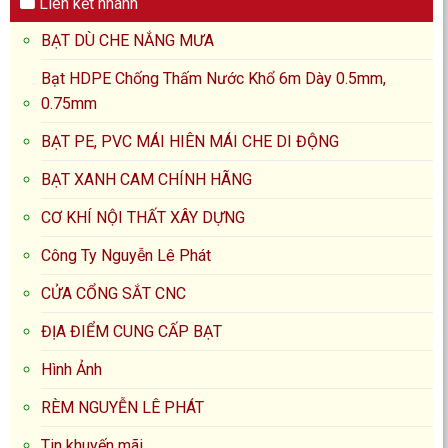
Liên kết nhanh
BẠT DÙ CHE NẮNG MƯA
Bạt HDPE Chống Thấm Nước Khổ 6m Dày 0.5mm,
0.75mm
BẠT PE, PVC MÁI HIÊN MÁI CHE DI ĐỘNG
BẠT XANH CAM CHÍNH HÃNG
CƠ KHÍ NỘI THẤT XÂY DỰNG
Công Ty Nguyễn Lê Phát
CỬA CỔNG SẮT CNC
ĐỊA ĐIỂM CUNG CẤP BẠT
Hình Ảnh
RÈM NGUYỄN LÊ PHÁT
Tin khuyến mãi