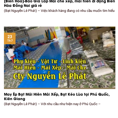
[Biên Hòa]-Báo Giá Lắp Mái che xếp, mái hiên di động Biên
Hòa Đồng Nai giá rẻ
(Bạt Nguyễn Lê Phát) – Việc khách hàng đang có nhu cầu muốn tìm hiểu
23
Th7
May Ép Bạt Mái Hiên Mái Xếp, Bạt Kéo Lùa tại Phú Quốc,
Kiên Giang
(Bạt Nguyễn Lê Phát) – Với nhu cầu như hiện nay ở Phú Quốc –