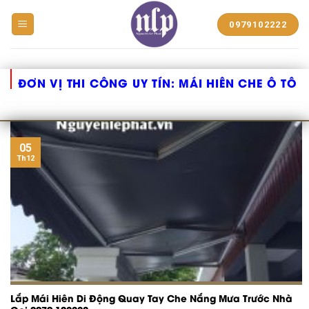
BẠT
0979102222
NHỰA
NGUYỄN
LÊ
PHÁT
ĐƠN VỊ THI CÔNG UY TÍN:
MÁI HIÊN CHE Ô TÔ
05
Th12
Lắp Mái Hiên Di Động Quay Tay Che Nắng Mưa Trước Nhà