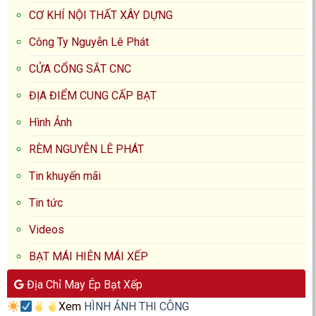
CƠ KHÍ NỘI THẤT XÂY DỰNG
Công Ty Nguyễn Lê Phát
CỬA CỔNG SẮT CNC
ĐỊA ĐIỂM CUNG CẤP BẠT
Hình Ảnh
RÈM NGUYỄN LÊ PHÁT
Tin khuyến mãi
Tin tức
Videos
BẠT MÁI HIÊN MÁI XẾP
Địa Chỉ May Ép Bạt Xếp
Xem
HÌNH ẢNH THI CÔNG