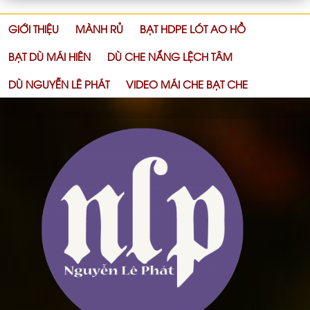
GIỚI THIỆU
MÀNH RỦ
BẠT HDPE LÓT AO HỒ
BẠT DÙ MÁI HIÊN
DÙ CHE NẮNG LỆCH TÂM
DÙ NGUYỄN LÊ PHÁT
VIDEO MÁI CHE BẠT CHE