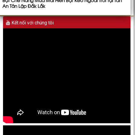
Bạt Che Nắng Mưa Mái Hiên Bạt Kéo Ngoài Trời Tại Tân
An Tân Lập Đắk Lắk
Kết nối với chúng tôi