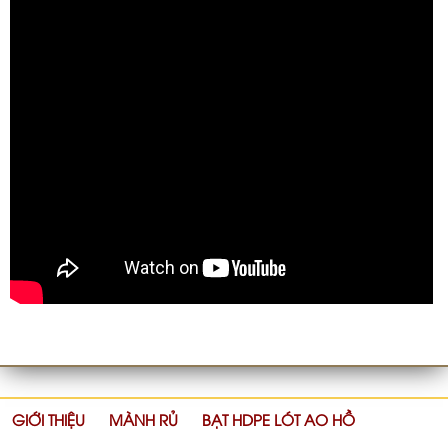
GIỚI THIỆU
MÀNH RỦ
BẠT HDPE LÓT AO HỒ