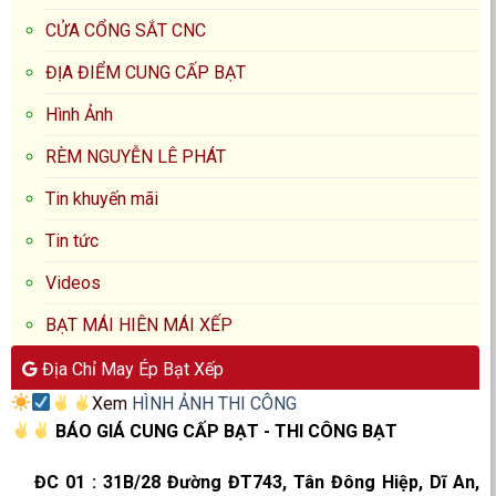
CỬA CỔNG SẮT CNC
ĐỊA ĐIỂM CUNG CẤP BẠT
Hình Ảnh
RÈM NGUYỄN LÊ PHÁT
Tin khuyến mãi
Tin tức
Videos
BẠT MÁI HIÊN MÁI XẾP
Địa Chỉ May Ép Bạt Xếp
Xem
HÌNH ẢNH THI CÔNG
BÁO GIÁ CUNG CẤP BẠT - THI CÔNG BẠT
ĐC 01
:
31B/28 Đường ĐT743, Tân Đông Hiệp, Dĩ An,