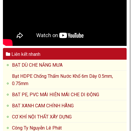
Liên kết nhanh
BẠT DÙ CHE NẮNG MƯA
Bạt HDPE Chống Thấm Nước Khổ 6m Dày 0.5mm,
0.75mm
BẠT PE, PVC MÁI HIÊN MÁI CHE DI ĐỘNG
BẠT XANH CAM CHÍNH HÃNG
CƠ KHÍ NỘI THẤT XÂY DỰNG
Công Ty Nguyễn Lê Phát