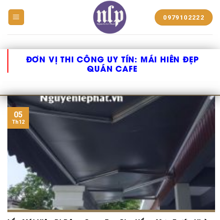
BẠT
0979102222
NHỰA
NGUYỄN
LÊ
PHÁT
ĐƠN VỊ THI CÔNG UY TÍN:
MÁI HIÊN ĐẸP
QUÁN CAFE
05
Th12