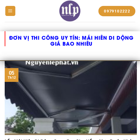
BẠT
0979102222
NHỰA
NGUYỄN
LÊ
PHÁT
ĐƠN VỊ THI CÔNG UY TÍN:
MÁI HIÊN DI DỘNG
GIÁ BAO NHIÊU
05
Th12