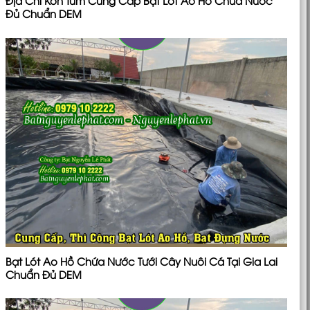
Địa Chỉ Kon Tum Cung Cấp Bạt Lót Ao Hồ Chứa Nước
Đủ Chuẩn DEM
Bạt Lót Ao Hồ Chứa Nước Tưới Cây Nuôi Cá Tại Gia Lai
Chuẩn Đủ DEM