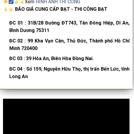
Xem
HÌNH ẢNH THI CÔNG
BÁO GIÁ CUNG CẤP BẠT - THI CÔNG BẠT
ĐC 01
:
31B/28 Đường ĐT743, Tân Đông Hiệp, Dĩ An,
Bình Dương 75311
ĐC 02
:
99 Kha Vạn Cân, Thủ Đức, Thành phố Hồ Chí
Minh 720400
ĐC 03
:
39 Hóa An, Biên Hòa Đồng Nai.
ĐC 04
:
Số 159, Nguyễn Hữu Thọ, thị trấn Bến Lức, tỉnh
Long An