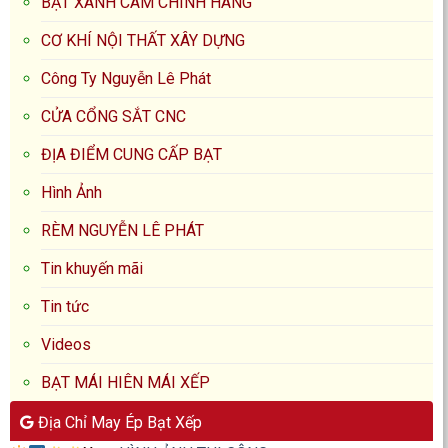
BẠT XANH CAM CHÍNH HÃNG
CƠ KHÍ NỘI THẤT XÂY DỰNG
Công Ty Nguyễn Lê Phát
CỬA CỔNG SẮT CNC
ĐỊA ĐIỂM CUNG CẤP BẠT
Hình Ảnh
RÈM NGUYỄN LÊ PHÁT
Tin khuyến mãi
Tin tức
Videos
BẠT MÁI HIÊN MÁI XẾP
Địa Chỉ May Ép Bạt Xếp