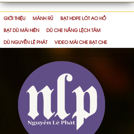
GIỚI THIỆU
MÀNH RỦ
BẠT HDPE LÓT AO HỒ
BẠT DÙ MÁI HIÊN
DÙ CHE NẮNG LỆCH TÂM
DÙ NGUYỄN LÊ PHÁT
VIDEO MÁI CHE BẠT CHE