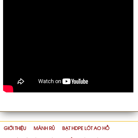
GIỚI THIỆU
MÀNH RỦ
BẠT HDPE LÓT AO HỒ