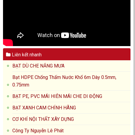
Liên kết nhanh
BẠT DÙ CHE NẮNG MƯA
Bạt HDPE Chống Thấm Nước Khổ 6m Dày 0.5mm,
0.75mm
BẠT PE, PVC MÁI HIÊN MÁI CHE DI ĐỘNG
BẠT XANH CAM CHÍNH HÃNG
CƠ KHÍ NỘI THẤT XÂY DỰNG
Công Ty Nguyễn Lê Phát