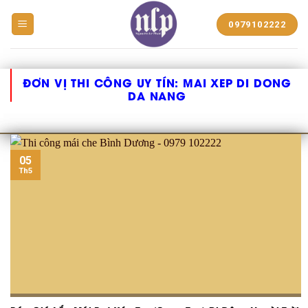
BẠT
0979102222
NHỰA
NGUYỄN
LÊ
PHÁT
ĐƠN VỊ THI CÔNG UY TÍN:
MAI XEP DI DONG
DA NANG
05
Th5