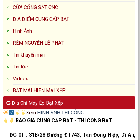
CỬA CỔNG SẮT CNC
ĐỊA ĐIỂM CUNG CẤP BẠT
Hình Ảnh
RÈM NGUYỄN LÊ PHÁT
Tin khuyến mãi
Tin tức
Videos
BẠT MÁI HIÊN MÁI XẾP
Địa Chỉ May Ép Bạt Xếp
Xem
HÌNH ẢNH THI CÔNG
BÁO GIÁ CUNG CẤP BẠT - THI CÔNG BẠT
ĐC 01
:
31B/28 Đường ĐT743, Tân Đông Hiệp, Dĩ An,