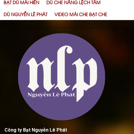
BẠT DÙ MÁI HIÊN
DÙ CHE NẮNG LỆCH TÂM
DÙ NGUYỄN LÊ PHÁT
VIDEO MÁI CHE BẠT CHE
Công ty Bạt Nguyễn Lê Phát