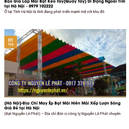
Báo Giá Lắp Mái Bạt Kéo Tay(Quay Tay) Di Động Ngoài Trời
tại Hà Nội – 0979 102222
Ở tại Tỉnh Hà Nội là tỉnh đang phát triển mạnh mẽ với khu đô
01
Th5
[Hà Nội]-Địa Chỉ May Ép Bạt Mái Hiên Mái Xếp Lượn Sóng
Giá Rẻ tại Hà Nội
(Bạt Nguyễn Lê Phát) – Địa chỉ đơn vị công ty Nguyễn Lê Phát chuyên