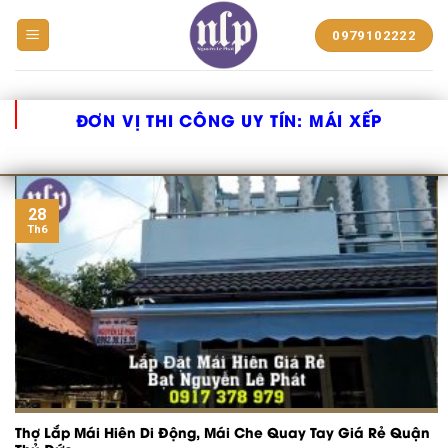
BẠT
0979102222
NHỰA
NGUYỄN
LÊ
PHÁT
ĐƠN VỊ THI CÔNG UY TÍN:
MÁI XẾP
28
Th6
Thợ Lắp Mái Hiên Di Động, Mái Che Quay Tay Giá Rẻ Quận