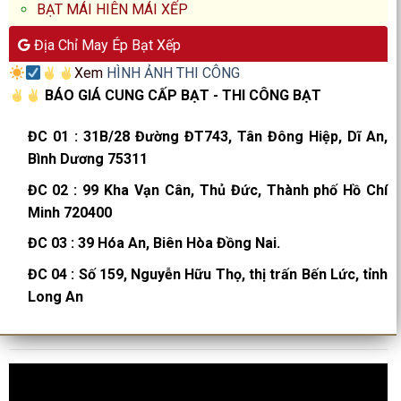
BẠT MÁI HIÊN MÁI XẾP
Địa Chỉ May Ép Bạt Xếp
Xem
HÌNH ẢNH THI CÔNG
BÁO GIÁ CUNG CẤP BẠT - THI CÔNG BẠT
ĐC 01
:
31B/28 Đường ĐT743, Tân Đông Hiệp, Dĩ An,
Bình Dương 75311
ĐC 02
:
99 Kha Vạn Cân, Thủ Đức, Thành phố Hồ Chí
Minh 720400
ĐC 03
:
39 Hóa An, Biên Hòa Đồng Nai.
ĐC 04
:
Số 159, Nguyễn Hữu Thọ, thị trấn Bến Lức, tỉnh
Long An