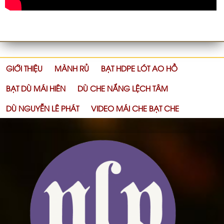
GIỚI THIỆU
MÀNH RỦ
BẠT HDPE LÓT AO HỒ
BẠT DÙ MÁI HIÊN
DÙ CHE NẮNG LỆCH TÂM
DÙ NGUYỄN LÊ PHÁT
VIDEO MÁI CHE BẠT CHE