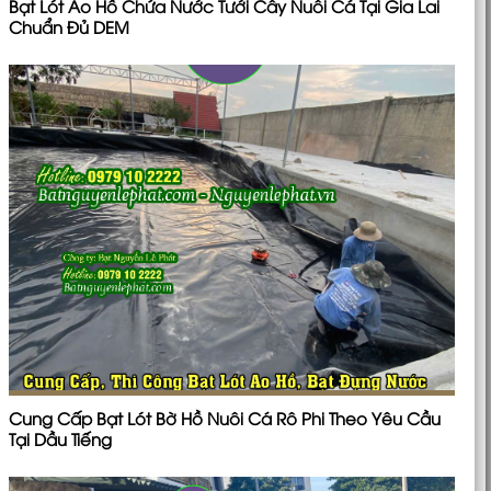
Bạt Lót Ao Hồ Chứa Nước Tưới Cây Nuôi Cá Tại Gia Lai
Chuẩn Đủ DEM
Cung Cấp Bạt Lót Bờ Hồ Nuôi Cá Rô Phi Theo Yêu Cầu
Tại Dầu Tiếng