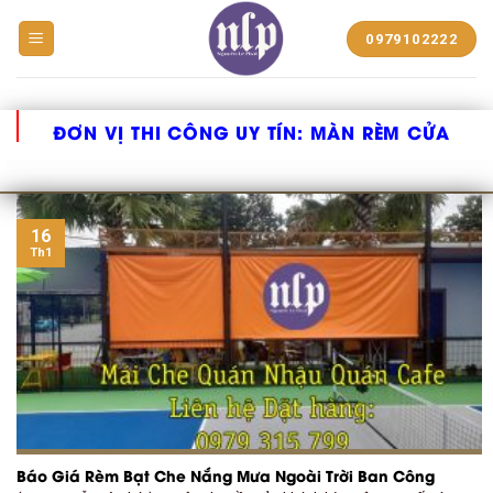
BẠT
0979102222
NHỰA
NGUYỄN
LÊ
PHÁT
ĐƠN VỊ THI CÔNG UY TÍN:
MÀN RÈM CỬA
16
Th1
Báo Giá Rèm Bạt Che Nắng Mưa Ngoài Trời Ban Công