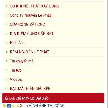
CƠ KHÍ NỘI THẤT XÂY DỰNG
Công Ty Nguyễn Lê Phát
CỬA CỔNG SẮT CNC
ĐỊA ĐIỂM CUNG CẤP BẠT
Hình Ảnh
RÈM NGUYỄN LÊ PHÁT
Tin khuyến mãi
Tin tức
Videos
BẠT MÁI HIÊN MÁI XẾP
Địa Chỉ May Ép Bạt Xếp
Xem
HÌNH ẢNH THI CÔNG