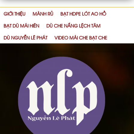
GIỚI THIỆU
MÀNH RỦ
BẠT HDPE LÓT AO HỒ
BẠT DÙ MÁI HIÊN
DÙ CHE NẮNG LỆCH TÂM
DÙ NGUYỄN LÊ PHÁT
VIDEO MÁI CHE BẠT CHE