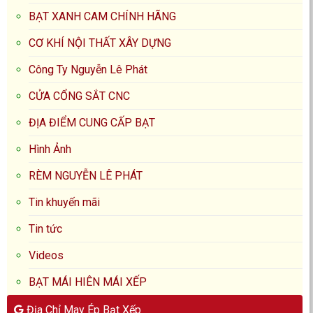
BẠT XANH CAM CHÍNH HÃNG
CƠ KHÍ NỘI THẤT XÂY DỰNG
Công Ty Nguyễn Lê Phát
CỬA CỔNG SẮT CNC
ĐỊA ĐIỂM CUNG CẤP BẠT
Hình Ảnh
RÈM NGUYỄN LÊ PHÁT
Tin khuyến mãi
Tin tức
Videos
BẠT MÁI HIÊN MÁI XẾP
Địa Chỉ May Ép Bạt Xếp