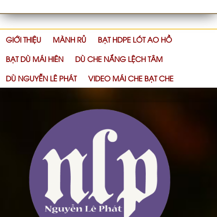
GIỚI THIỆU
MÀNH RỦ
BẠT HDPE LÓT AO HỒ
BẠT DÙ MÁI HIÊN
DÙ CHE NẮNG LỆCH TÂM
DÙ NGUYỄN LÊ PHÁT
VIDEO MÁI CHE BẠT CHE