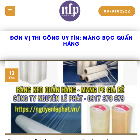
BẠT
0979102222
NHỰA
NGUYỄN
LÊ
PHÁT
ĐƠN VỊ THI CÔNG UY TÍN:
MÀNG BỌC QUẤN
HÀNG
13
Th3