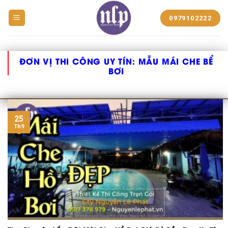
BẠT
0979102222
NHỰA
NGUYỄN
LÊ
PHÁT
ĐƠN VỊ THI CÔNG UY TÍN:
MẪU MÁI CHE BỂ
BƠI
25
Th9