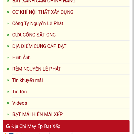
BẠT XANH CAM CHÍNH HÃNG
CƠ KHÍ NỘI THẤT XÂY DỰNG
Công Ty Nguyễn Lê Phát
CỬA CỔNG SẮT CNC
ĐỊA ĐIỂM CUNG CẤP BẠT
Hình Ảnh
RÈM NGUYỄN LÊ PHÁT
Tin khuyến mãi
Tin tức
Videos
BẠT MÁI HIÊN MÁI XẾP
Địa Chỉ May Ép Bạt Xếp