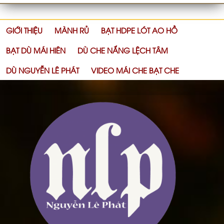
GIỚI THIỆU
MÀNH RỦ
BẠT HDPE LÓT AO HỒ
BẠT DÙ MÁI HIÊN
DÙ CHE NẮNG LỆCH TÂM
DÙ NGUYỄN LÊ PHÁT
VIDEO MÁI CHE BẠT CHE