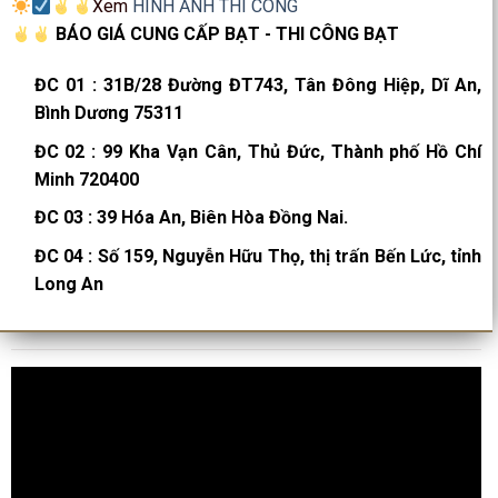
Xem
HÌNH ẢNH THI CÔNG
BÁO GIÁ CUNG CẤP BẠT - THI CÔNG BẠT
ĐC 01
:
31B/28 Đường ĐT743, Tân Đông Hiệp, Dĩ An,
Bình Dương 75311
ĐC 02
:
99 Kha Vạn Cân, Thủ Đức, Thành phố Hồ Chí
Minh 720400
ĐC 03
:
39 Hóa An, Biên Hòa Đồng Nai.
ĐC 04
:
Số 159, Nguyễn Hữu Thọ, thị trấn Bến Lức, tỉnh
Long An