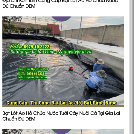
Địa Chỉ Kon Tum Cung Cấp Bạt Lót Ao Hồ Chứa Nước
Đủ Chuẩn DEM
Bạt Lót Ao Hồ Chứa Nước Tưới Cây Nuôi Cá Tại Gia Lai
Chuẩn Đủ DEM