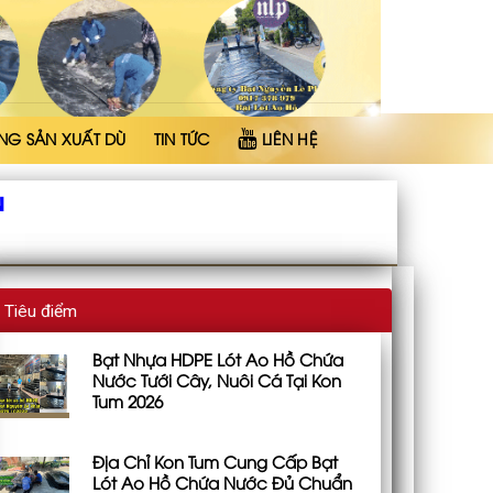
NG SẢN XUẤT DÙ
TIN TỨC
LIÊN HỆ
N
Tiêu điểm
Bạt Nhựa HDPE Lót Ao Hồ Chứa
Nước Tưới Cây, Nuôi Cá Tại Kon
Tum 2026
Địa Chỉ Kon Tum Cung Cấp Bạt
Lót Ao Hồ Chứa Nước Đủ Chuẩn