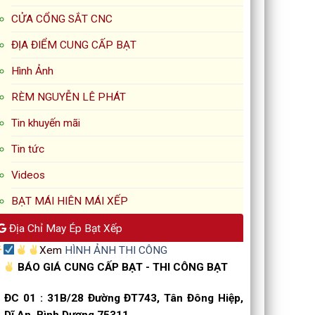
CỬA CỔNG SẮT CNC
ĐỊA ĐIỂM CUNG CẤP BẠT
Hình Ảnh
RÈM NGUYỄN LÊ PHÁT
Tin khuyến mãi
Tin tức
Videos
BẠT MÁI HIÊN MÁI XẾP
Địa Chỉ May Ép Bạt Xếp
Xem
HÌNH ẢNH THI CÔNG
BÁO GIÁ CUNG CẤP BẠT - THI CÔNG BẠT
ĐC 01
:
31B/28 Đường ĐT743, Tân Đông Hiệp,
Dĩ An, Bình Dương 75311