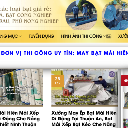
ẠNG MỤC
TUYỂN DỤNG
HÌNH ẢNH THI CÔNG
XƯỞ
ĐƠN VỊ THI CÔNG UY TÍN:
MAY BẠT MÁI HIÊ
28
Th2
ái Hiên Mái Xếp
Xưởng May Ép Bạt Mái Hiên
Di Động Che Nắng
Di Động Tại Thuận An, Bạt
Thiết Ninh Thuận
Mái Xếp Bạt Kéo Che Nắng