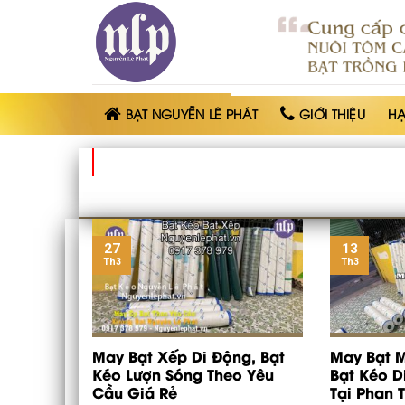
BẠT
NHỰA
NGUYỄN
LÊ
PHÁT
BẠT NGUYỄN LÊ PHÁT
GIỚI THIỆU
H
27
13
Th3
Th3
May Bạt Xếp Di Động, Bạt
May Bạt M
Kéo Lượn Sóng Theo Yêu
Bạt Kéo 
Cầu Giá Rẻ
Tại Phan 