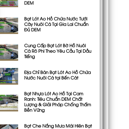
DEM
Bạt Lót Ao Hồ Chứa Nước Tưới
Cây Nuôi Cá Tại Gia Lai Chuẩn
Đủ DEM
Cung Cấp Bạt Lót Bờ Hồ Nuôi
Cá Rô Phi Theo Yêu Cầu Tại Dầu
Tiếng
Địa Chỉ Bán Bạt Lót Ao Hồ Chứa
Nước Nuôi Cá tại Bến Cát
Bạt Nhựa Lót Ao Hồ Tại Cam
Ranh: Tiêu Chuẩn DEM Chất
Lượng & Giải Pháp Chống Thấm
Bền Vững
Bạt Che Nắng Mưa Mái Hiên Bạt