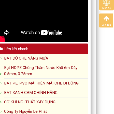
Liên hệ
Lên đầu
Liên kết nhanh
BẠT DÙ CHE NẮNG MƯA
Bạt HDPE Chống Thấm Nước Khổ 6m Dày
0.5mm, 0.75mm
BẠT PE, PVC MÁI HIÊN MÁI CHE DI ĐỘNG
BẠT XANH CAM CHÍNH HÃNG
CƠ KHÍ NỘI THẤT XÂY DỰNG
Công Ty Nguyễn Lê Phát