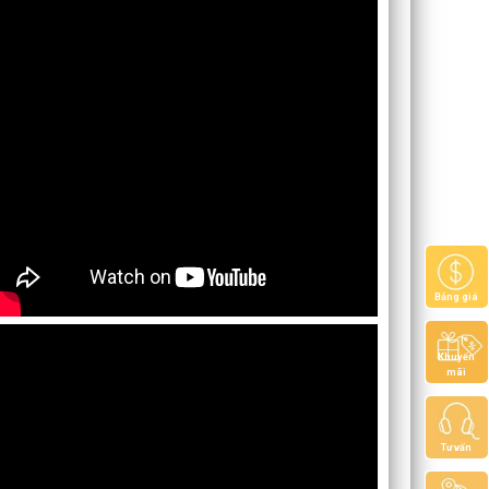
Bảng giá
Khuyến
mãi
Tư vấn