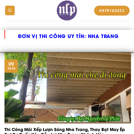
BẠT
0979102222
NHỰA
NGUYỄN
LÊ
PHÁT
ĐƠN VỊ THI CÔNG UY TÍN:
NHA TRANG
09
Th10
Thi Công Mái Xếp Lượn Sóng Nha Trang, Thay Bạt May Ép