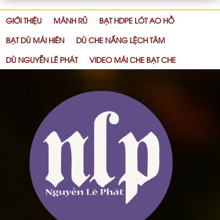
GIỚI THIỆU
MÀNH RỦ
BẠT HDPE LÓT AO HỒ
BẠT DÙ MÁI HIÊN
DÙ CHE NẮNG LỆCH TÂM
DÙ NGUYỄN LÊ PHÁT
VIDEO MÁI CHE BẠT CHE