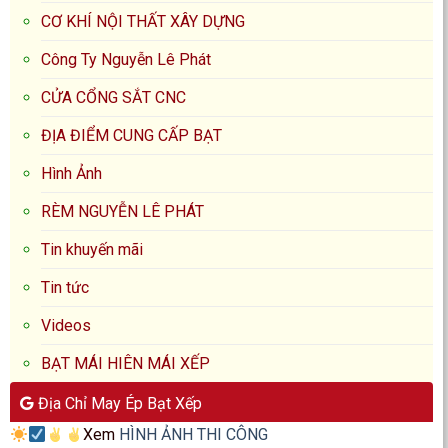
CƠ KHÍ NỘI THẤT XÂY DỰNG
Công Ty Nguyễn Lê Phát
CỬA CỔNG SẮT CNC
ĐỊA ĐIỂM CUNG CẤP BẠT
Hình Ảnh
RÈM NGUYỄN LÊ PHÁT
Tin khuyến mãi
Tin tức
Videos
BẠT MÁI HIÊN MÁI XẾP
Địa Chỉ May Ép Bạt Xếp
Xem
HÌNH ẢNH THI CÔNG