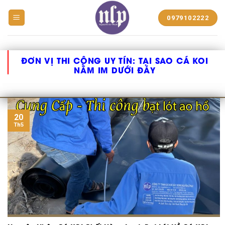
BẠT
0979102222
NHỰA
NGUYỄN
LÊ
PHÁT
ĐƠN VỊ THI CÔNG UY TÍN:
TẠI SAO CÁ KOI
NẰM IM DƯỚI ĐÁY
20
Th5