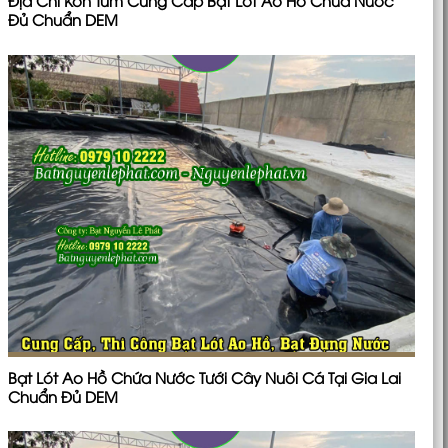
Địa Chỉ Kon Tum Cung Cấp Bạt Lót Ao Hồ Chứa Nước
Đủ Chuẩn DEM
Bạt Lót Ao Hồ Chứa Nước Tưới Cây Nuôi Cá Tại Gia Lai
Chuẩn Đủ DEM