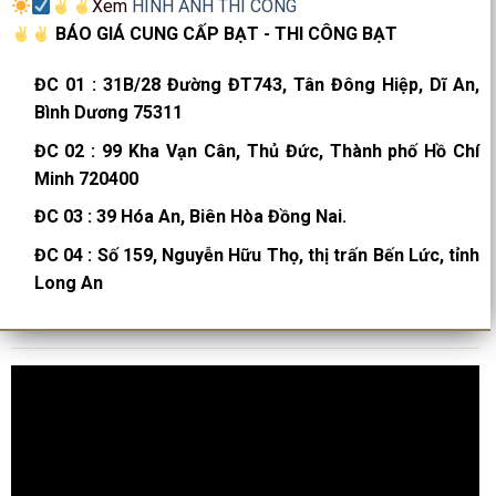
Xem
HÌNH ẢNH THI CÔNG
BÁO GIÁ CUNG CẤP BẠT - THI CÔNG BẠT
ĐC 01
:
31B/28 Đường ĐT743, Tân Đông Hiệp, Dĩ An,
Bình Dương 75311
ĐC 02
:
99 Kha Vạn Cân, Thủ Đức, Thành phố Hồ Chí
Minh 720400
ĐC 03
:
39 Hóa An, Biên Hòa Đồng Nai.
ĐC 04
:
Số 159, Nguyễn Hữu Thọ, thị trấn Bến Lức, tỉnh
Long An