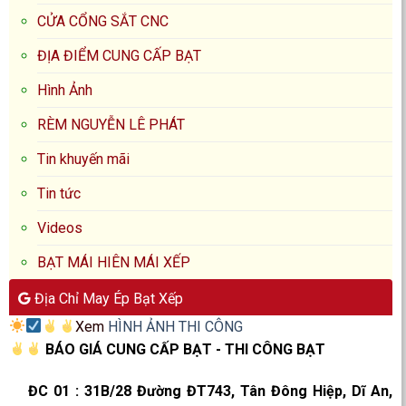
CỬA CỔNG SẮT CNC
ĐỊA ĐIỂM CUNG CẤP BẠT
Hình Ảnh
RÈM NGUYỄN LÊ PHÁT
Tin khuyến mãi
Tin tức
Videos
BẠT MÁI HIÊN MÁI XẾP
Địa Chỉ May Ép Bạt Xếp
Xem
HÌNH ẢNH THI CÔNG
BÁO GIÁ CUNG CẤP BẠT - THI CÔNG BẠT
ĐC 01
:
31B/28 Đường ĐT743, Tân Đông Hiệp, Dĩ An,