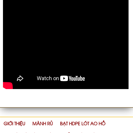
GIỚI THIỆU
MÀNH RỦ
BẠT HDPE LÓT AO HỒ