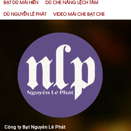
BẠT DÙ MÁI HIÊN
DÙ CHE NẮNG LỆCH TÂM
DÙ NGUYỄN LÊ PHÁT
VIDEO MÁI CHE BẠT CHE
Công ty Bạt Nguyễn Lê Phát