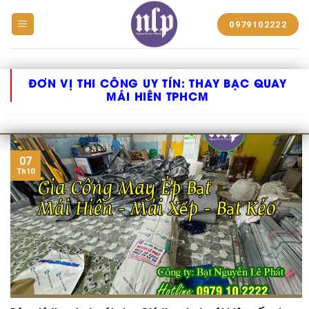
BẠT
0979102222
NHỰA
NGUYỄN
LÊ
PHÁT
ĐƠN VỊ THI CÔNG UY TÍN:
THAY BẠC QUAY
MÁI HIÊN TPHCM
07
Th10