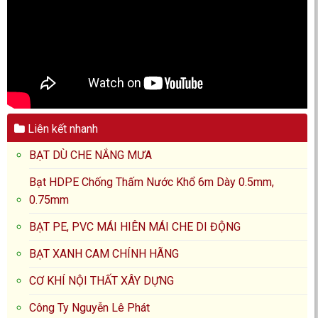
Liên kết nhanh
BẠT DÙ CHE NẮNG MƯA
Bạt HDPE Chống Thấm Nước Khổ 6m Dày 0.5mm,
0.75mm
BẠT PE, PVC MÁI HIÊN MÁI CHE DI ĐỘNG
BẠT XANH CAM CHÍNH HÃNG
CƠ KHÍ NỘI THẤT XÂY DỰNG
Công Ty Nguyễn Lê Phát