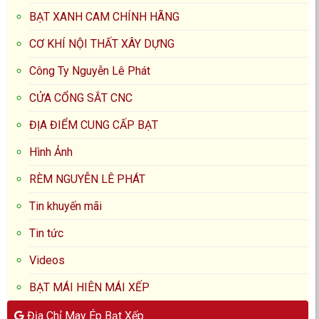
BẠT XANH CAM CHÍNH HÃNG
CƠ KHÍ NỘI THẤT XÂY DỰNG
Công Ty Nguyễn Lê Phát
CỬA CỔNG SẮT CNC
ĐỊA ĐIỂM CUNG CẤP BẠT
Hình Ảnh
RÈM NGUYỄN LÊ PHÁT
Tin khuyến mãi
Tin tức
Videos
BẠT MÁI HIÊN MÁI XẾP
Địa Chỉ May Ép Bạt Xếp