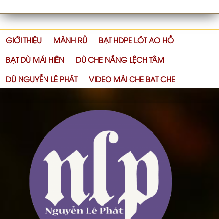
GIỚI THIỆU
MÀNH RỦ
BẠT HDPE LÓT AO HỒ
BẠT DÙ MÁI HIÊN
DÙ CHE NẮNG LỆCH TÂM
DÙ NGUYỄN LÊ PHÁT
VIDEO MÁI CHE BẠT CHE