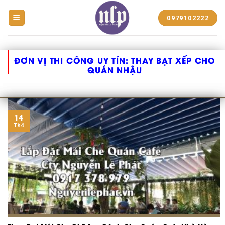
BẠT
0979102222
NHỰA
NGUYỄN
LÊ
PHÁT
ĐƠN VỊ THI CÔNG UY TÍN:
THAY BẠT XẾP CHO
QUÁN NHẬU
14
Th4