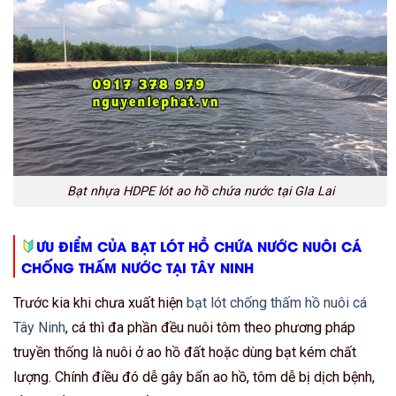
Bạt nhựa HDPE lót ao hồ chứa nước tại GIa Lai
ƯU ĐIỂM CỦA BẠT LÓT HỒ CHỨA NƯỚC NUÔI CÁ
CHỐNG THẤM NƯỚC TẠI TÂY NINH
Trước kia khi chưa xuất hiện
bạt lót chống thấm hồ nuôi cá
Tây Ninh
, cá thì đa phần đều nuôi tôm theo phương pháp
truyền thống là nuôi ở ao hồ đất hoặc dùng bạt kém chất
lượng. Chính điều đó dễ gây bẩn ao hồ, tôm dễ bị dịch bệnh,