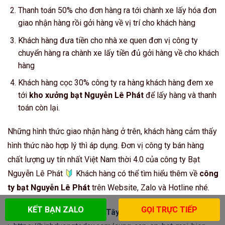
Thanh toán 50% cho đơn hàng ra tới chành xe lấy hóa đơn
giao nhận hàng rồi gởi hàng về vị trí cho khách hàng
Khách hàng đưa tiền cho nhà xe quen đơn vị công ty
chuyển hàng ra chành xe lấy tiền đủ gởi hàng về cho khách
hàng
Khách hàng cọc 30% công ty ra hàng khách hàng đem xe
tới
kho xưởng bạt Nguyễn Lê Phát
để lấy hàng và thanh
toán còn lại.
Những hình thức giao nhận hàng ở trên, khách hàng cảm thấy
hình thức nào hợp lý thì áp dụng. Đơn vị công ty bán hàng
chất lượng uy tín nhất Việt Nam thời 4.0 của công ty Bạt
Nguyễn Lê Phát
Khách hàng có thể tìm hiểu thêm về
công
ty bạt Nguyễn Lê Phát
trên Website, Zalo và Hotline nhé.
KẾT BẠN ZALO
GỌI TRỰC TIẾP
Xem
May ép bạt mái xếp ở Tây Ninh