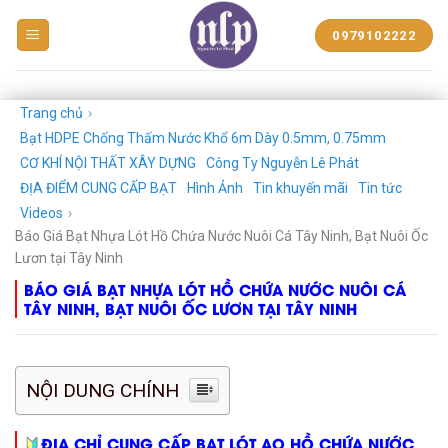
BẠT
0979102222
NHỰA
NGUYỄN
LÊ
PHÁT
Trang chủ
›
Bạt HDPE Chống Thấm Nước Khổ 6m Dày 0.5mm, 0.75mm
CƠ KHÍ NỘI THẤT XÂY DỰNG
Công Ty Nguyễn Lê Phát
ĐỊA ĐIỂM CUNG CẤP BẠT
Hình Ảnh
Tin khuyến mãi
Tin tức
Videos
›
Báo Giá Bạt Nhựa Lót Hồ Chứa Nước Nuôi Cá Tây Ninh, Bạt Nuôi Ốc
Lươn tại Tây Ninh
BÁO GIÁ BẠT NHỰA LÓT HỒ CHỨA NƯỚC NUÔI CÁ
TÂY NINH, BẠT NUÔI ỐC LƯƠN TẠI TÂY NINH
NỘI DUNG CHÍNH
ĐỊA CHỈ CUNG CẤP BẠT LÓT AO HỒ CHỨA NƯỚC