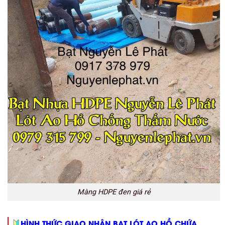
Màng HDPE đen giá rẻ
HÌNH THỨC GIAO NHẬN BẠT LÓT AO HỒ CHỨA