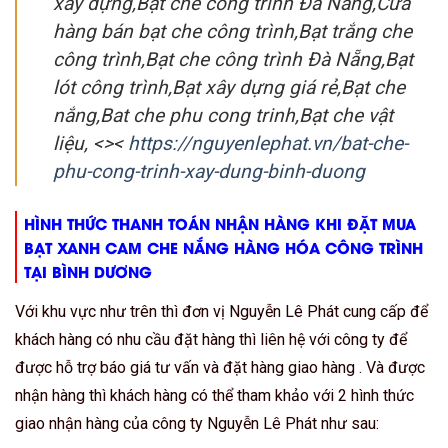
xây dựng,Bạt che công trình Đà Nẵng,Cửa
hàng bán bạt che công trình,Bạt trắng che
công trình,Bạt che công trình Đà Nẵng,Bạt
lót công trình,Bạt xây dựng giá rẻ,Bạt che
nắng,Bat che phu cong trinh,Bạt che vật
liệu, <><
https://nguyenlephat.vn/bat-che-
phu-cong-trinh-xay-dung-binh-duong
HÌNH THỨC THANH TOÁN NHẬN HÀNG KHI ĐẶT MUA
BẠT XANH CAM CHE NẮNG HÀNG HÓA CÔNG TRÌNH
TẠI BÌNH DƯƠNG
Với khu vực như trên thì đơn vị Nguyễn Lê Phát cung cấp để
khách hàng có nhu cầu đặt hàng thì liên hệ với công ty để
được hỗ trợ báo giá tư vấn và đặt hàng giao hàng . Và được
nhận hàng thì khách hàng có thể tham khảo với 2 hình thức
giao nhận hàng của công ty Nguyễn Lê Phát như sau: