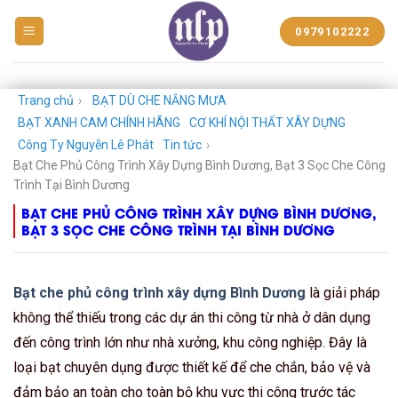
BẠT
0979102222
NHỰA
NGUYỄN
LÊ
PHÁT
Trang chủ
›
BẠT DÙ CHE NẮNG MƯA
BẠT XANH CAM CHÍNH HÃNG
CƠ KHÍ NỘI THẤT XÂY DỰNG
Công Ty Nguyễn Lê Phát
Tin tức
›
Bạt Che Phủ Công Trình Xây Dựng Bình Dương, Bạt 3 Sọc Che Công
Trình Tại Bình Dương
BẠT CHE PHỦ CÔNG TRÌNH XÂY DỰNG BÌNH DƯƠNG,
BẠT 3 SỌC CHE CÔNG TRÌNH TẠI BÌNH DƯƠNG
Bạt che phủ công trình xây dựng Bình Dương
là giải pháp
không thể thiếu trong các dự án thi công từ nhà ở dân dụng
đến công trình lớn như nhà xưởng, khu công nghiệp. Đây là
loại bạt chuyên dụng được thiết kế để che chắn, bảo vệ và
đảm bảo an toàn cho toàn bộ khu vực thi công trước tác