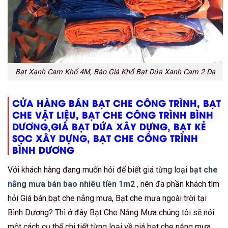
Bạt Xanh Cam Khổ 4M, Báo Giá Khổ Bạt Dứa Xanh Cam 2 Da
CỬA HÀNG BÁN BẠT CHE CÔNG TRÌNH, BẠT
CHE VẬT LIỆU, BẠT CHE CÔNG TRÌNH BÌNH
DƯƠNG,GIÁ BẠT DỨA XÂY DỰNG, BẠT KẺ
SỌC XÂY DỰNG, BẠT CHE CÔNG TRÌNH
BÌNH DƯƠNG
Với khách hàng đang muốn hỏi để biết giá từng loại
bạt che
nắng mưa bán bao nhiêu tiền 1m2
, nên đa phần khách tìm
hỏi Giá bán bạt che nắng mưa, Bạt che mưa ngoài trời tại
Bình Dương? Thì ở đây Bạt Che Nắng Mưa chúng tôi sẽ nói
một cách cụ thể chi tiết từng loại về giá bạt che nắng mưa