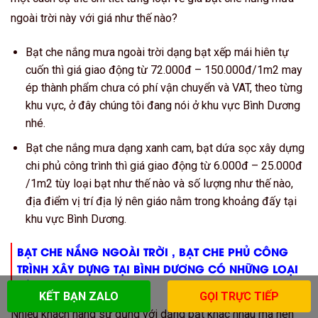
ngoài trời này với giá như thế nào?
Bạt che nắng mưa ngoài trời dạng bạt xếp mái hiên tự
cuốn thì giá giao động từ 72.000đ – 150.000đ/1m2 may
ép thành phẩm chưa có phí vận chuyển và VAT, theo từng
khu vực, ở đây chúng tôi đang nói ở khu vực Bình Dương
nhé.
Bạt che nắng mưa dạng xanh cam, bạt dứa sọc xây dựng
chi phủ công trình thì giá giao động từ 6.000đ – 25.000đ
/1m2 tùy loại bạt như thế nào và số lượng như thế nào,
địa điểm vị trí địa lý nên giáo nằm trong khoảng đấy tại
khu vực Bình Dương.
BẠT CHE NẮNG NGOÀI TRỜI , BẠT CHE PHỦ CÔNG
TRÌNH XÂY DỰNG TẠI BÌNH DƯƠNG CÓ NHỮNG LOẠI
NÀO
KẾT BẠN ZALO
GỌI TRỰC TIẾP
Nhiều khách hàng sử dụng với dạng bạt khác nhau mà nên