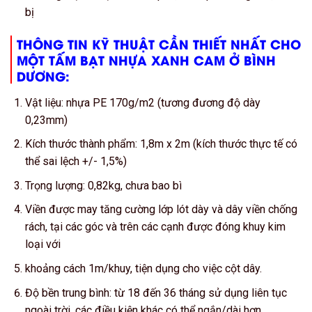
bị
THÔNG TIN KỸ THUẬT CẦN THIẾT NHẤT CHO
MỘT TẤM BẠT NHỰA XANH CAM Ở BÌNH
DƯƠNG:
Vật liệu: nhựa PE 170g/m2 (tương đương độ dày
0,23mm)
Kích thước thành phẩm: 1,8m x 2m (kích thước thực tế có
thể sai lệch +/- 1,5%)
Trọng lượng: 0,82kg, chưa bao bì
Viền được may tăng cường lớp lót dày và dây viền chống
rách, tại các góc và trên các cạnh được đóng khuy kim
loại với
khoảng cách 1m/khuy, tiện dụng cho việc cột dây.
Độ bền trung bình: từ 18 đến 36 tháng sử dụng liên tục
ngoài trời, các điều kiện khác có thể ngắn/dài hơn.