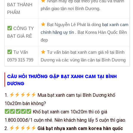
Nhận may ép bạt theo yêu cầu và thành
BẠT THÀNH
phẩn giao tận nơi Bình Dương.
PHẨM
Bạt Nguyễn Lê Phát là dòng
bạt xanh cam
CÔNG TY
chính hãng uy tín
. Bạt Korea Hàn Quốc Bền
BẠT GIÁ RẺ
đẹp
Tư Vấn
Tư vấn bán bạt xanh cam giá rẻ tại Bình
0979 315 799
Dương và các vùng lân cận tại Bình Dương
CÂU HỎI THƯỜNG GẶP BẠT XANH CAM TẠI BÌNH
DƯƠNG
1.
Mua bạt xanh cam tại Bình Dương khổ
10x20m bán không?
Khổ bạt xanh cam 10x20m thì có giá
1.800.000đ/1 cuộn nhé. Nên khách hàng lấy 5 cuộn thì giao.
2.
Giá bạt nhựa xanh cam korea hàn quốc