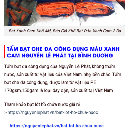
Bạt Xanh Cam Khổ 4M, Báo Giá Khổ Bạt Dứa Xanh Cam 2 Da
TẤM BẠT CHE ĐA CÔNG DỤNG MÀU XANH
CAM NGUYỄN LÊ PHÁT TẠI BÌNH DƯƠNG
Tấm bạt đa công dụng của Nguyễn Lê Phát, không thấm
nước, sản xuất từ vật liệu của Việt Nam, nhẹ, bền chắc. Tấm
bạt che đa công dụng, được làm từ vật liệu PE
170gsm,150gsm là loại dày dặn, sản xuất tại Việt Nam.
Tham khảo bạt lót hồ chứa nước giá rẻ
>
https://nguyenlephat.vn/bat-lot-ho-chua-nuoc