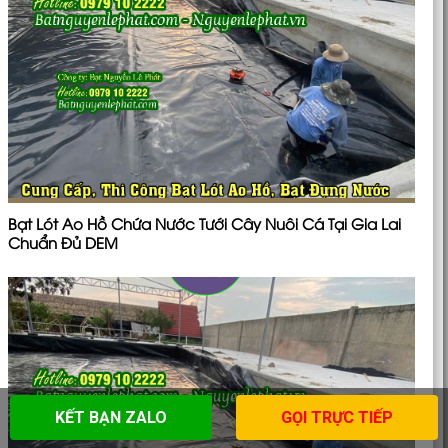
Bạt Lót Ao Hồ Chứa Nước Tưới Cây Nuôi Cá Tại Gia Lai
Chuẩn Đủ DEM
KẾT BẠN ZALO
GỌI TRỰC TIẾP