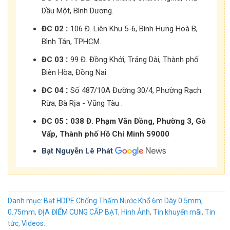
Dầu Một, Bình Dương.
:
ĐC 02
106 Đ. Liên Khu 5-6, Bình Hưng Hoà B,
Bình Tân, TPHCM.
:
ĐC 03
99 Đ. Đồng Khởi, Trảng Dài, Thành phố
Biên Hòa, Đồng Nai
:
ĐC 04
Số 487/10A Đường 30/4, Phường Rạch
Rừa, Bà Rịa - Vũng Tàu .
:
ĐC 05
038 Đ. Phạm Văn Đồng, Phường 3, Gò
Vấp, Thành phố Hồ Chí Minh 59000
Bạt Nguyễn Lê Phát
Danh mục:
Bạt HDPE Chống Thấm Nước Khổ 6m Dày 0.5mm,
0.75mm
,
ĐỊA ĐIỂM CUNG CẤP BẠT
,
Hình Ảnh
,
Tin khuyến mãi
,
Tin
tức
,
Videos
.