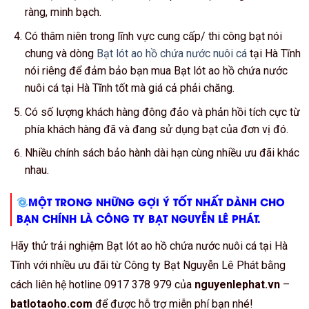
ràng, minh bạch.
Có thâm niên trong lĩnh vực cung cấp/ thi công bạt nói
chung và dòng
Bạt lót ao hồ chứa nước nuôi cá
tại Hà Tĩnh
nói riêng để đảm bảo bạn mua Bạt lót ao hồ chứa nước
nuôi cá tại Hà Tĩnh tốt mà giá cả phải chăng.
Có số lượng khách hàng đông đảo và phản hồi tích cực từ
phía khách hàng đã và đang sử dụng bạt của đơn vị đó.
Nhiều chính sách bảo hành dài hạn cùng nhiều ưu đãi khác
nhau.
MỘT TRONG NHỮNG GỢI Ý TỐT NHẤT DÀNH CHO
BẠN CHÍNH LÀ CÔNG TY BẠT NGUYỄN LÊ PHÁT.
Hãy thử trải nghiệm Bạt lót ao hồ chứa nước nuôi cá tại Hà
Tĩnh với nhiều ưu đãi từ Công ty Bạt Nguyễn Lê Phát bằng
cách liên hệ hotline 0917 378 979 của
nguyenlephat.vn
–
batlotaoho.com
để được hỗ trợ miễn phí bạn nhé!