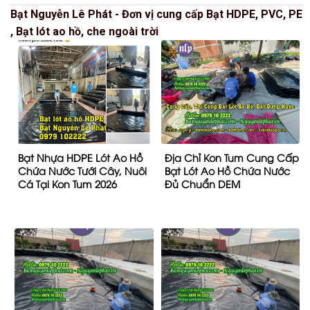
Bạt Nguyễn Lê Phát - Đơn vị cung cấp Bạt HDPE, PVC, PE
, Bạt lót ao hồ, che ngoài trời
Bạt Nhựa HDPE Lót Ao Hồ
Địa Chỉ Kon Tum Cung Cấp
Chứa Nước Tưới Cây, Nuôi
Bạt Lót Ao Hồ Chứa Nước
Cá Tại Kon Tum 2026
Đủ Chuẩn DEM