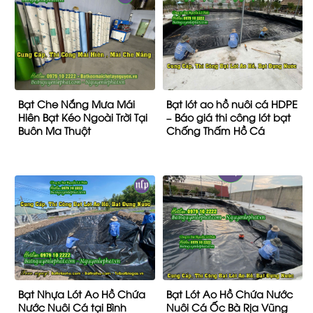
Bạt Che Nắng Mưa Mái
Bạt lót ao hồ nuôi cá HDPE
Hiên Bạt Kéo Ngoài Trời Tại
– Báo giá thi công lót bạt
Buôn Ma Thuột
Chống Thấm Hồ Cá
Bạt Nhựa Lót Ao Hồ Chứa
Bạt Lót Ao Hồ Chứa Nước
Nước Nuôi Cá tại Bình
Nuôi Cá Ốc Bà Rịa Vũng