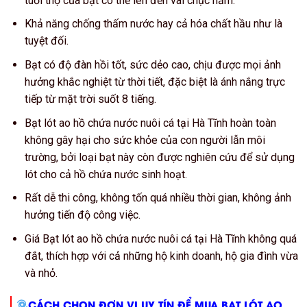
tuổi thọ của bạt có thể lên đến vài chục năm.
Khả năng chống thấm nước hay cả hóa chất hầu như là
tuyệt đối.
Bạt có độ đàn hồi tốt, sức dẻo cao, chịu được mọi ảnh
hưởng khắc nghiệt từ thời tiết, đặc biệt là ánh nắng trực
tiếp từ mặt trời suốt 8 tiếng.
Bạt lót ao hồ chứa nước nuôi cá tại Hà Tĩnh hoàn toàn
không gây hại cho sức khỏe của con người lẫn môi
trường, bởi loại bạt này còn được nghiên cứu để sử dụng
lót cho cả hồ chứa nước sinh hoạt.
Rất dễ thi công, không tốn quá nhiều thời gian, không ảnh
hưởng tiến độ công việc.
Giá Bạt lót ao hồ chứa nước nuôi cá tại Hà Tĩnh không quá
đắt, thích hợp với cả những hộ kinh doanh, hộ gia đình vừa
và nhỏ.
CÁCH CHỌN ĐƠN VỊ UY TÍN ĐỂ MUA BẠT LÓT AO