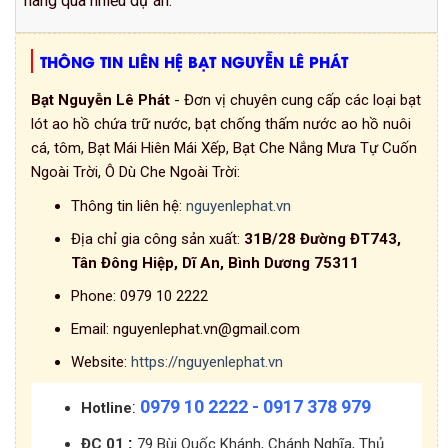
hàng qua nhiều dự án.
THÔNG TIN LIÊN HỆ BẠT NGUYỄN LÊ PHÁT
Bạt Nguyễn Lê Phát
- Đơn vị chuyên cung cấp các loại bạt
lót ao hồ chứa trữ nước, bạt chống thấm nước ao hồ nuôi
cá, tôm, Bạt Mái Hiên Mái Xếp, Bạt Che Nắng Mưa Tự Cuốn
Ngoài Trời, Ô Dù Che Ngoài Trời:
Thông tin liên hệ:
nguyenlephat.vn
Địa chỉ gia công sản xuất:
31B/28 Đường ĐT743,
Tân Đông Hiệp, Dĩ An, Bình Dương 75311
Phone:
0979 10 2222
Email:
nguyenlephat.vn@gmail.com
Website:
https://nguyenlephat.vn
0979 10 2222 - 0917 378 979
:
Hotline
:
ĐC 01
79 Bùi Quốc Khánh, Chánh Nghĩa, Thủ