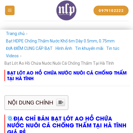
BẠT
0979102222
NHỰA
NGUYỄN
LÊ
PHÁT
Trang chủ
›
Bạt HDPE Chống Thấm Nước Khổ 6m Dày 0.5mm, 0.75mm
ĐỊA ĐIỂM CUNG CẤP BẠT
Hình Ảnh
Tin khuyến mãi
Tin tức
Videos
›
Bạt Lót Ao Hồ Chứa Nước Nuôi Cá Chống Thấm Tại Hà Tĩnh
BẠT LÓT AO HỒ CHỨA NƯỚC NUÔI CÁ CHỐNG THẤM
TẠI HÀ TĨNH
NỘI DUNG CHÍNH
ĐỊA CHỈ BÁN BẠT LÓT AO HỒ CHỨA
NƯỚC NUÔI CÁ CHỐNG THẤM TẠI HÀ TĨNH
GIÁ RẺ