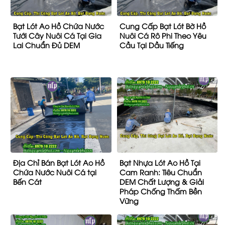
Bạt Lót Ao Hồ Chứa Nước
Cung Cấp Bạt Lót Bờ Hồ
Tưới Cây Nuôi Cá Tại Gia
Nuôi Cá Rô Phi Theo Yêu
Lai Chuẩn Đủ DEM
Cầu Tại Dầu Tiếng
Địa Chỉ Bán Bạt Lót Ao Hồ
Bạt Nhựa Lót Ao Hồ Tại
Chứa Nước Nuôi Cá tại
Cam Ranh: Tiêu Chuẩn
Bến Cát
DEM Chất Lượng & Giải
Pháp Chống Thấm Bền
Vững