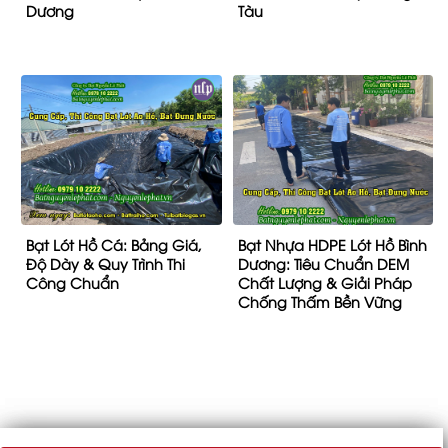
Dương
Tàu
Bạt Lót Hồ Cá: Bảng Giá,
Bạt Nhựa HDPE Lót Hồ Bình
Độ Dày & Quy Trình Thi
Dương: Tiêu Chuẩn DEM
Công Chuẩn
Chất Lượng & Giải Pháp
Chống Thấm Bền Vững