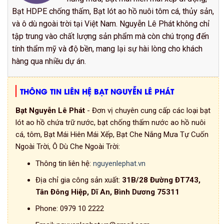
Bạt HDPE chống thấm, Bạt lót ao hồ nuôi tôm cá, thủy sản,
và ô dù ngoài trời tại Việt Nam. Nguyễn Lê Phát không chỉ
tập trung vào chất lượng sản phẩm mà còn chú trọng đến
tính thẩm mỹ và độ bền, mang lại sự hài lòng cho khách
hàng qua nhiều dự án.
THÔNG TIN LIÊN HỆ BẠT NGUYỄN LÊ PHÁT
Bạt Nguyễn Lê Phát
- Đơn vị chuyên cung cấp các loại bạt
lót ao hồ chứa trữ nước, bạt chống thấm nước ao hồ nuôi
cá, tôm, Bạt Mái Hiên Mái Xếp, Bạt Che Nắng Mưa Tự Cuốn
Ngoài Trời, Ô Dù Che Ngoài Trời:
Thông tin liên hệ:
nguyenlephat.vn
Địa chỉ gia công sản xuất:
31B/28 Đường ĐT743,
Tân Đông Hiệp, Dĩ An, Bình Dương 75311
Phone:
0979 10 2222