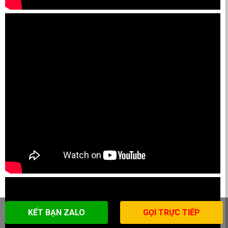
KẾT BẠN ZALO
GỌI TRỰC TIẾP