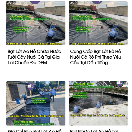
Bạt Lót Ao Hồ Chứa Nước
Cung Cấp Bạt Lót Bờ Hồ
Tưới Cây Nuôi Cá Tại Gia
Nuôi Cá Rô Phi Theo Yêu
Lai Chuẩn Đủ DEM
Cầu Tại Dầu Tiếng
Địa Chỉ Bán Bạt Lót Ao Hồ
Bạt Nhựa Lót Ao Hồ Tại