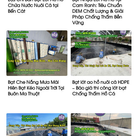
Chứa Nước Nuôi Cá tại
Cam Ranh: Tiêu Chuẩn
Bến Cát
DEM Chất Lượng & Giải
Pháp Chống Thấm Bền
Vững
Bạt Che Nắng Mưa Mái
Bạt lót ao hồ nuôi cá HDPE
Hiên Bạt Kéo Ngoài Trời Tại
– Báo giá thi công lót bạt
Buôn Ma Thuột
Chống Thấm Hồ Cá