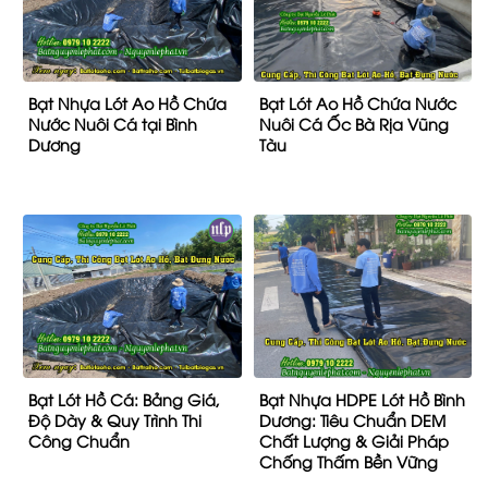
Bạt Nhựa Lót Ao Hồ Chứa
Bạt Lót Ao Hồ Chứa Nước
Nước Nuôi Cá tại Bình
Nuôi Cá Ốc Bà Rịa Vũng
Dương
Tàu
Bạt Lót Hồ Cá: Bảng Giá,
Bạt Nhựa HDPE Lót Hồ Bình
Độ Dày & Quy Trình Thi
Dương: Tiêu Chuẩn DEM
Công Chuẩn
Chất Lượng & Giải Pháp
Chống Thấm Bền Vững