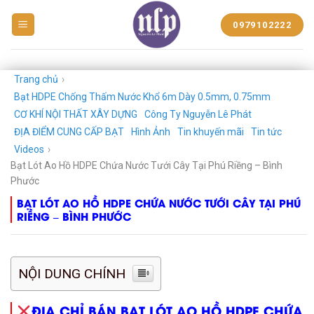
BẠT
0979102222
NHỰA
NGUYỄN
LÊ
PHÁT
Trang chủ
›
Bạt HDPE Chống Thấm Nước Khổ 6m Dày 0.5mm, 0.75mm
CƠ KHÍ NỘI THẤT XÂY DỰNG
Công Ty Nguyễn Lê Phát
ĐỊA ĐIỂM CUNG CẤP BẠT
Hình Ảnh
Tin khuyến mãi
Tin tức
Videos
›
Bạt Lót Ao Hồ HDPE Chứa Nước Tưới Cây Tại Phú Riềng – Bình
Phước
BẠT LÓT AO HỒ HDPE CHỨA NƯỚC TƯỚI CÂY TẠI PHÚ
RIỀNG – BÌNH PHƯỚC
NỘI DUNG CHÍNH
ĐỊA CHỈ BÁN BẠT LÓT AO HỒ HDPE CHỨA