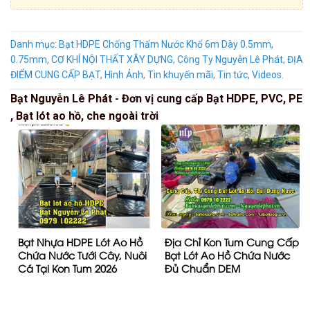
Danh mục:
Bạt HDPE Chống Thấm Nước Khổ 6m Dày 0.5mm,
0.75mm
,
CƠ KHÍ NỘI THẤT XÂY DỰNG
,
Công Ty Nguyễn Lê Phát
,
ĐỊA
ĐIỂM CUNG CẤP BẠT
,
Hình Ảnh
,
Tin khuyến mãi
,
Tin tức
,
Videos
.
Bạt Nguyễn Lê Phát - Đơn vị cung cấp Bạt HDPE, PVC, PE
, Bạt lót ao hồ, che ngoài trời
Bạt Nhựa HDPE Lót Ao Hồ
Địa Chỉ Kon Tum Cung Cấp
Chứa Nước Tưới Cây, Nuôi
Bạt Lót Ao Hồ Chứa Nước
Cá Tại Kon Tum 2026
Đủ Chuẩn DEM