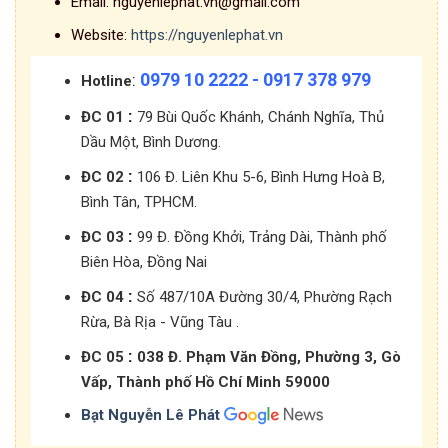
Email:
nguyenlephat.vn@gmail.com
Website:
https://nguyenlephat.vn
0979 10 2222 - 0917 378 979
:
Hotline
:
ĐC 01
79 Bùi Quốc Khánh, Chánh Nghĩa, Thủ
Dầu Một, Bình Dương.
:
ĐC 02
106 Đ. Liên Khu 5-6, Bình Hưng Hoà B,
Bình Tân, TPHCM.
:
ĐC 03
99 Đ. Đồng Khởi, Trảng Dài, Thành phố
Biên Hòa, Đồng Nai
:
ĐC 04
Số 487/10A Đường 30/4, Phường Rạch
Rừa, Bà Rịa - Vũng Tàu .
:
ĐC 05
038 Đ. Phạm Văn Đồng, Phường 3, Gò
Vấp, Thành phố Hồ Chí Minh 59000
Bạt Nguyễn Lê Phát