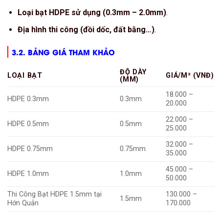
Loại bạt HDPE sử dụng (0.3mm – 2.0mm)
.
Địa hình thi công (đồi dốc, đất bằng…)
.
3.2. BẢNG GIÁ THAM KHẢO
ĐỘ DÀY
LOẠI BẠT
GIÁ/M² (VNĐ)
(MM)
18.000 –
HDPE 0.3mm
0.3mm
20.000
22.000 –
HDPE 0.5mm
0.5mm
25.000
32.000 –
HDPE 0.75mm
0.75mm
35.000
45.000 –
HDPE 1.0mm
1.0mm
50.000
Thi Công Bạt HDPE 1.5mm tại
130.000 –
1.5mm
Hớn Quản
170.000