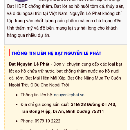
Bạt HDPE chống thấm, Bạt lót ao hồ nuôi tôm cá, thủy sản,
và ô dù ngoài trời tại Việt Nam. Nguyễn Lê Phát không chỉ
tập trung vào chất lượng sản phẩm mà còn chú trọng đến
tính thẩm mỹ và độ bền, mang lại sự hài lòng cho khách
hàng qua nhiều dự án.
THÔNG TIN LIÊN HỆ BẠT NGUYỄN LÊ PHÁT
Bạt Nguyễn Lê Phát
- Đơn vị chuyên cung cấp các loại bạt
lót ao hồ chứa trữ nước, bạt chống thấm nước ao hồ nuôi
cá, tôm, Bạt Mái Hiên Mái Xếp, Bạt Che Nắng Mưa Tự Cuốn
Ngoài Trời, Ô Dù Che Ngoài Trời:
Thông tin liên hệ:
nguyenlephat.vn
Địa chỉ gia công sản xuất:
31B/28 Đường ĐT743,
Tân Đông Hiệp, Dĩ An, Bình Dương 75311
Phone:
0979 10 2222