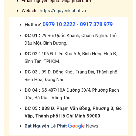
Email:
nguyenlephat.vn@gmail.com
Website:
https://nguyenlephat.vn
0979 10 2222 - 0917 378 979
:
Hotline
:
ĐC 01
79 Bùi Quốc Khánh, Chánh Nghĩa, Thủ
Dầu Một, Bình Dương.
:
ĐC 02
106 Đ. Liên Khu 5-6, Bình Hưng Hoà B,
Bình Tân, TPHCM.
:
ĐC 03
99 Đ. Đồng Khởi, Trảng Dài, Thành phố
Biên Hòa, Đồng Nai
:
ĐC 04
Số 487/10A Đường 30/4, Phường Rạch
Rừa, Bà Rịa - Vũng Tàu .
:
ĐC 05
038 Đ. Phạm Văn Đồng, Phường 3, Gò
Vấp, Thành phố Hồ Chí Minh 59000
Bạt Nguyễn Lê Phát