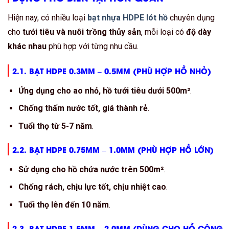
Hiện nay, có nhiều loại
bạt nhựa HDPE lót hồ
chuyên dụng
cho
tưới tiêu và nuôi trồng thủy sản
, mỗi loại có
độ dày
khác nhau
phù hợp với từng nhu cầu.
2.1. BẠT HDPE 0.3MM – 0.5MM (PHÙ HỢP HỒ NHỎ)
Ứng dụng cho ao nhỏ, hồ tưới tiêu dưới 500m²
.
Chống thấm nước tốt, giá thành rẻ
.
Tuổi thọ từ 5-7 năm
.
2.2. BẠT HDPE 0.75MM – 1.0MM (PHÙ HỢP HỒ LỚN)
Sử dụng cho hồ chứa nước trên 500m²
.
Chống rách, chịu lực tốt, chịu nhiệt cao
.
Tuổi thọ lên đến 10 năm
.
2.3. BẠT HDPE 1.5MM – 2.0MM (DÙNG CHO HỒ CÔNG