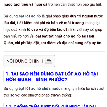
nước tưới tiêu và nuôi cá
trở nên cần thiết hơn bao giờ hết.
Sử dụng
bạt lót ao hồ
là giải pháp giúp
duy trì nguồn nước
lâu dài, tiết kiệm chi phí và bảo vệ môi trường
, mang lại
hiệu quả
kinh tế cao và độ bền lâu dài
. Bài viết này sẽ giúp
bạn hiểu rõ hơn về
loại bạt tốt nhất cho ao hồ tại Hớn
Quản, chi phí lắp đặt, ưu điểm và địa chỉ cung cấp uy tín
.
NỘI DUNG CHÍNH
1. TẠI SAO NÊN DÙNG BẠT LÓT AO HỒ TẠI
HỚN QUẢN – BÌNH PHƯỚC?
Sử dụng
bạt lót ao hồ chứa nước
mang lại nhiều lợi ích vượt
trội so với các phương pháp truyền thống:
1.1. CHỐNG THẤM TUYỆT ĐỐI, GIỮ NƯỚC LÂU DÀI