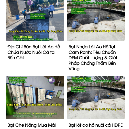
Địa Chỉ Bán Bạt Lót Ao Hồ
Bạt Nhựa Lót Ao Hồ Tại
Chứa Nước Nuôi Cá tại
Cam Ranh: Tiêu Chuẩn
Bến Cát
DEM Chất Lượng & Giải
Pháp Chống Thấm Bền
Vững
Bạt Che Nắng Mưa Mái
Bạt lót ao hồ nuôi cá HDPE