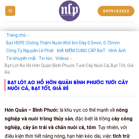
BẠT
0979102222
NHỰA
NGUYỄN
LÊ
PHÁT
Trang chủ
›
Bạt HDPE Chống Thấm Nước Khổ 6m Dày 0.5mm, 0.75mm
Công Ty Nguyễn Lê Phát
ĐỊA ĐIỂM CUNG CẤP BẠT
Hình Ảnh
Tin khuyến mãi
Tin tức
Videos
›
Bạt Lót Ao Hồ Hớn Quản Bình Phước Tưới Cây Nuôi Cá, Bạt Tốt, Giá
Rẻ
BẠT LÓT AO HỒ HỚN QUẢN BÌNH PHƯỚC TƯỚI CÂY
NUÔI CÁ, BẠT TỐT, GIÁ RẺ
Hớn Quản – Bình Phướ
c là khu vực có thế mạnh về
nông
nghiệp và nuôi trồng thủy sản
, đặc biệt là trồng
cây công
nghiệp, cây ăn trái và chăn nuôi cá, tôm
. Tuy nhiên, với
điều kiện thời tiết nắng nóng, hạn hán kéo dài, việc
tích trữ