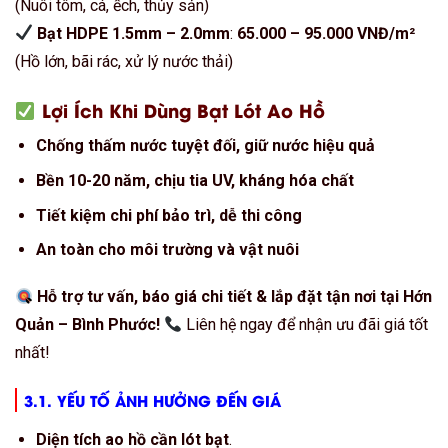
(Nuôi tôm, cá, ếch, thủy sản)
Bạt HDPE 1.5mm – 2.0mm
:
65.000 – 95.000 VNĐ/m²
(Hồ lớn, bãi rác, xử lý nước thải)
Lợi Ích Khi Dùng Bạt Lót Ao Hồ
Chống thấm nước tuyệt đối, giữ nước hiệu quả
Bền 10-20 năm, chịu tia UV, kháng hóa chất
Tiết kiệm chi phí bảo trì, dễ thi công
An toàn cho môi trường và vật nuôi
Hỗ trợ tư vấn, báo giá chi tiết & lắp đặt tận nơi tại Hớn
Quản – Bình Phước!
Liên hệ ngay để nhận ưu đãi giá tốt
nhất!
3.1. YẾU TỐ ẢNH HƯỞNG ĐẾN GIÁ
Diện tích ao hồ cần lót bạt
.