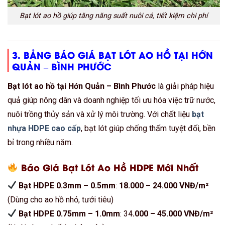
Bạt lót ao hồ giúp tăng năng suất nuôi cá, tiết kiệm chi phí
3. BẢNG BÁO GIÁ BẠT LÓT AO HỒ TẠI HỚN
QUẢN – BÌNH PHƯỚC
Bạt lót ao hồ tại Hớn Quản – Bình Phước
là giải pháp hiệu
quả giúp nông dân và doanh nghiệp tối ưu hóa việc trữ nước,
nuôi trồng thủy sản và xử lý môi trường. Với chất liệu
bạt
nhựa HDPE cao cấp
, bạt lót giúp chống thấm tuyệt đối, bền
bỉ trong nhiều năm.
Báo Giá Bạt Lót Ao Hồ HDPE Mới Nhất
Bạt HDPE 0.3mm – 0.5mm
:
18.000 – 24.000 VNĐ/m²
(Dùng cho ao hồ nhỏ, tưới tiêu)
Bạt HDPE 0.75mm – 1.0mm
: 34
.000 – 45.000 VNĐ/m²