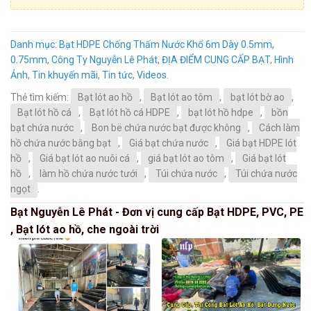
Danh mục:
Bạt HDPE Chống Thấm Nước Khổ 6m Dày 0.5mm,
0.75mm
,
Công Ty Nguyễn Lê Phát
,
ĐỊA ĐIỂM CUNG CẤP BẠT
,
Hình
Ảnh
,
Tin khuyến mãi
,
Tin tức
,
Videos
.
Thẻ tìm kiếm:
Bạt lót ao hồ
,
Bạt lót ao tôm
,
bạt lót bờ ao
,
Bạt lót hồ cá
,
Bạt lót hồ cá HDPE
,
bạt lót hồ hdpe
,
bồn
bạt chứa nước
,
Bon bë chứa nước bạt được không
,
Cách làm
hồ chứa nước bằng bạt
,
Giá bạt chứa nước
,
Giá bạt HDPE lót
hồ
,
Giá bạt lót ao nuôi cá
,
giá bạt lót ao tôm
,
Giá bạt lót
hồ
,
làm hồ chứa nước tưới
,
Túi chứa nước
,
Túi chứa nước
ngọt
.
Bạt Nguyễn Lê Phát - Đơn vị cung cấp Bạt HDPE, PVC, PE
, Bạt lót ao hồ, che ngoài trời