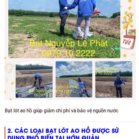
Bạt lót ao hồ giúp giảm chi phí và bảo vệ nguồn nước
2. CÁC LOẠI BẠT LÓT AO HỒ ĐƯỢC SỬ
DỤNG PHỔ BIẾN TẠI HỚN QUẢN