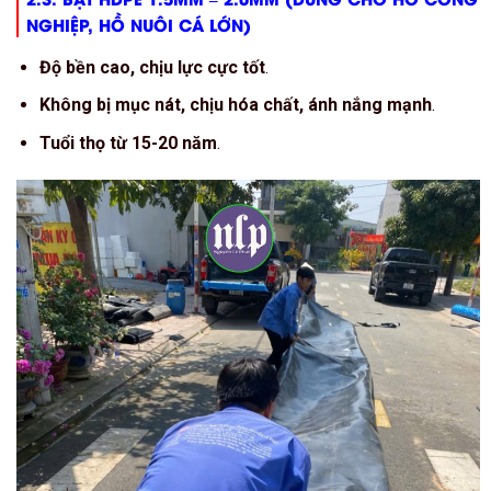
NGHIỆP, HỒ NUÔI CÁ LỚN)
Độ bền cao, chịu lực cực tốt
.
Không bị mục nát, chịu hóa chất, ánh nắng mạnh
.
Tuổi thọ từ 15-20 năm
.