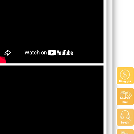
Bảng giá
Khuyến
mãi
Tư vấn