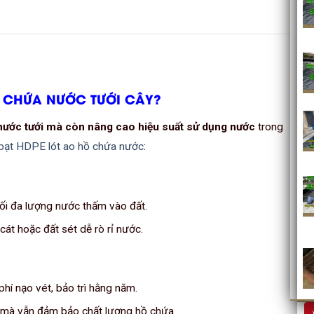
HỒ CHỨA NƯỚC TƯỚI CÂY?
 nước tưới mà còn nâng cao hiệu suất sử dụng nước
trong
bạt HDPE lót ao hồ chứa nước
:
tối đa lượng nước thấm vào đất.
cát hoặc đất sét dễ rò rỉ nước.
 phí nạo vét, bảo trì hằng năm.
 mà vẫn đảm bảo chất lượng hồ chứa.