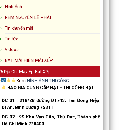
Hình Ảnh
RÈM NGUYỄN LÊ PHÁT
Tin khuyến mãi
Tin tức
Videos
BẠT MÁI HIÊN MÁI XẾP
Địa Chỉ May Ép Bạt Xếp
Xem
HÌNH ẢNH THI CÔNG
BÁO GIÁ CUNG CẤP BẠT - THI CÔNG BẠT
ĐC 01
:
31B/28 Đường ĐT743, Tân Đông Hiệp,
Dĩ An, Bình Dương 75311
ĐC 02
:
99 Kha Vạn Cân, Thủ Đức, Thành phố
Hồ Chí Minh 720400