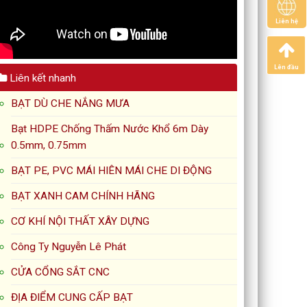
Liên hệ
Lên đầu
Liên kết nhanh
BẠT DÙ CHE NẮNG MƯA
Bạt HDPE Chống Thấm Nước Khổ 6m Dày
0.5mm, 0.75mm
BẠT PE, PVC MÁI HIÊN MÁI CHE DI ĐỘNG
BẠT XANH CAM CHÍNH HÃNG
CƠ KHÍ NỘI THẤT XÂY DỰNG
Công Ty Nguyễn Lê Phát
CỬA CỔNG SẮT CNC
ĐỊA ĐIỂM CUNG CẤP BẠT