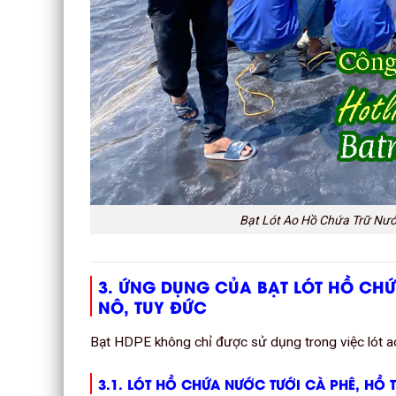
Bạt Lót Ao Hồ Chứa Trữ Nướ
3. ỨNG DỤNG CỦA BẠT LÓT HỒ CH
NÔ, TUY ĐỨC
Bạt HDPE không chỉ được sử dụng trong việc lót ao
3.1. LÓT HỒ CHỨA NƯỚC TƯỚI CÀ PHÊ, HỒ T