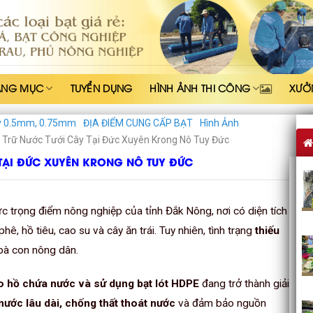
ẠNG MỤC
TUYỂN DỤNG
HÌNH ẢNH THI CÔNG
XƯỞ
y 0.5mm, 0.75mm
ĐỊA ĐIỂM CUNG CẤP BẠT
Hình Ảnh
 Trữ Nước Tưới Cây Tại Đức Xuyên Krong Nô Tuy Đức
 TẠI ĐỨC XUYÊN KRONG NÔ TUY ĐỨC
c trọng điểm nông nghiệp của tỉnh Đắk Nông, nơi có diện tích
ê, hồ tiêu, cao su và cây ăn trái. Tuy nhiên, tình trạng
thiếu
 bà con nông dân.
o hồ chứa nước và sử dụng bạt lót HDPE
đang trở thành giải
nước lâu dài, chống thất thoát nước
và đảm bảo nguồn