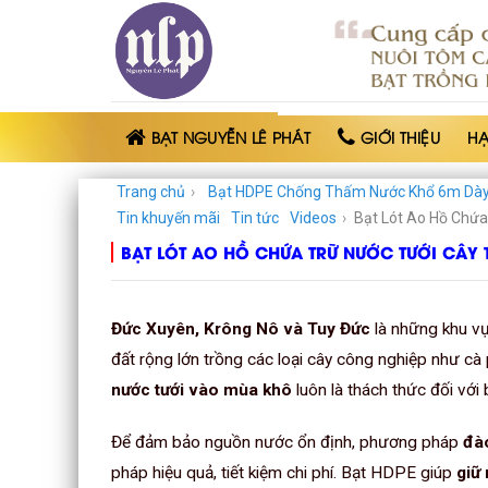
BẠT
NHỰA
NGUYỄN
LÊ
PHÁT
BẠT NGUYỄN LÊ PHÁT
GIỚI THIỆU
H
Trang chủ
›
Bạt HDPE Chống Thấm Nước Khổ 6m Dà
Tin khuyến mãi
Tin tức
Videos
›
Bạt Lót Ao Hồ Chứa
BẠT LÓT AO HỒ CHỨA TRỮ NƯỚC TƯỚI CÂY
Đức Xuyên, Krông Nô và Tuy Đức
là những khu vự
đất rộng lớn trồng các loại cây công nghiệp như cà ph
nước tưới vào mùa khô
luôn là thách thức đối với
Để đảm bảo nguồn nước ổn định, phương pháp
đà
pháp hiệu quả, tiết kiệm chi phí. Bạt HDPE giúp
giữ 