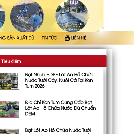
NG SẢN XUẤT DÙ
TIN TỨC
LIÊN HỆ
Tiêu điểm
Bạt Nhựa HDPE Lót Ao Hồ Chứa
Nước Tưới Cây, Nuôi Cá Tại Kon
Tum 2026
Địa Chỉ Kon Tum Cung Cấp Bạt
Lót Ao Hồ Chứa Nước Đủ Chuẩn
DEM
Bạt Lót Ao Hồ Chứa Nước Tưới