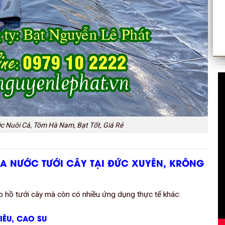
c Nuôi Cá, Tôm Hà Nam, Bạt Tốt, Giá Rẻ
ỨA NƯỚC TƯỚI CÂY TẠI ĐỨC XUYÊN, KRÔNG
 hồ tưới cây mà còn có nhiều ứng dụng thực tế khác:
IÊU, CAO SU