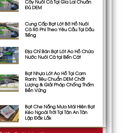
Cây Nuôi Cá Tại Gia Lai Chuẩn
Đủ DEM
Cung Cấp Bạt Lót Bờ Hồ Nuôi
Cá Rô Phi Theo Yêu Cầu Tại Dầu
Tiếng
Địa Chỉ Bán Bạt Lót Ao Hồ Chứa
Nước Nuôi Cá tại Bến Cát
Bạt Nhựa Lót Ao Hồ Tại Cam
Ranh: Tiêu Chuẩn DEM Chất
Lượng & Giải Pháp Chống Thấm
Bền Vững
Bạt Che Nắng Mưa Mái Hiên Bạt
Kéo Ngoài Trời Tại Tân An Tân
Lập Đắk Lắk