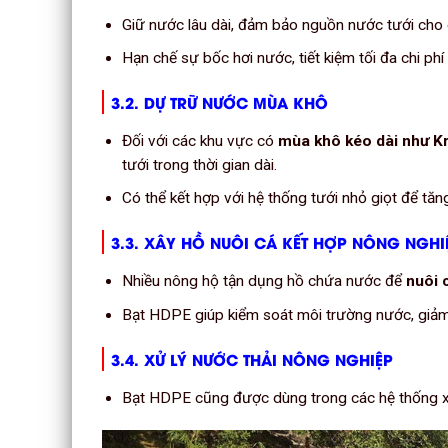
Giữ nước lâu dài, đảm bảo nguồn nước tưới cho
Hạn chế sự bốc hơi nước, tiết kiệm tối đa chi phí 
3.2. DỰ TRỮ NƯỚC MÙA KHÔ
Đối với các khu vực có
mùa khô kéo dài như K
tưới trong thời gian dài.
Có thể kết hợp với hệ thống tưới nhỏ giọt để tă
3.3. XÂY HỒ NUÔI CÁ KẾT HỢP NÔNG NGHI
Nhiều nông hộ tận dụng hồ chứa nước để
nuôi 
Bạt HDPE giúp kiểm soát môi trường nước, giảm
3.4. XỬ LÝ NƯỚC THẢI NÔNG NGHIỆP
Bạt HDPE cũng được dùng trong các hệ thống xử 