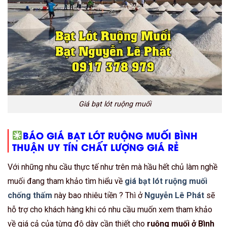
Giá bạt lót ruộng muối
BÁO GIÁ BẠT LÓT RUỘNG MUỐI BÌNH
THUẬN UY TÍN CHẤT LƯỢNG GIÁ RẺ
Với những nhu cầu thực tế như trên mà hầu hết chủ làm nghề
muối đang tham khảo tìm hiểu về
giá bạt lót ruộng muối
chống thấm
này bao nhiêu tiền ? Thì ở
Nguyễn Lê Phát
sẽ
hỗ trợ cho khách hàng khi có nhu cầu muốn xem tham khảo
về giá cả của từng độ dày cần thiết cho
ruộng muối ở Bình