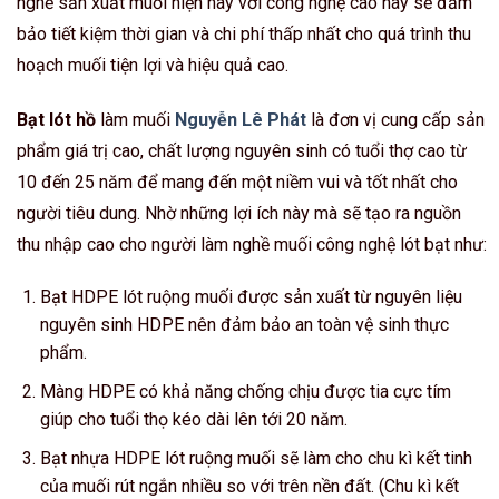
nghề sản xuất muối hiện nay với công nghệ cao này sẽ đảm
bảo tiết kiệm thời gian và chi phí thấp nhất cho quá trình thu
hoạch muối tiện lợi và hiệu quả cao.
Bạt lót hồ
làm muối
Nguyễn Lê Phát
là đơn vị cung cấp sản
phẩm giá trị cao, chất lượng nguyên sinh có tuổi thợ cao từ
10 đến 25 năm để mang đến một niềm vui và tốt nhất cho
người tiêu dung. Nhờ những lợi ích này mà sẽ tạo ra nguồn
thu nhập cao cho người làm nghề muối công nghệ lót bạt như:
Bạt HDPE lót ruộng muối được sản xuất từ nguyên liệu
nguyên sinh HDPE nên đảm bảo an toàn vệ sinh thực
phẩm.
Màng HDPE có khả năng chống chịu được tia cực tím
giúp cho tuổi thọ kéo dài lên tới 20 năm.
Bạt nhựa HDPE lót ruộng muối sẽ làm cho chu kì kết tinh
của muối rút ngắn nhiều so với trên nền đất. (Chu kì kết