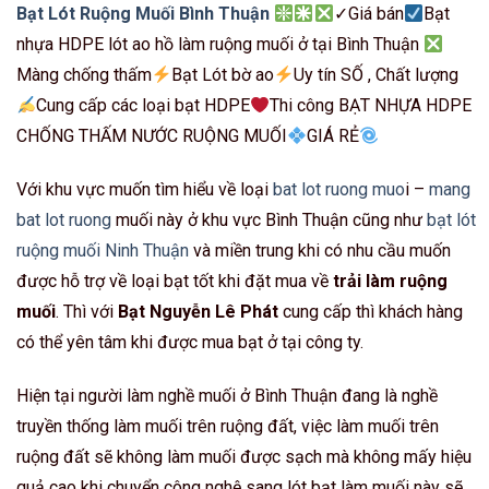
Bạt Lót Ruộng Muối Bình Thuận
✓Giá bán
Bạt
nhựa HDPE lót ao hồ làm ruộng muối ở tại Bình Thuận
Màng chống thấm
Bạt Lót bờ ao
Uy tín SỐ , Chất lượng
Cung cấp các loại bạt HDPE
Thi công BẠT NHỰA HDPE
CHỐNG THẤM NƯỚC RUỘNG MUỐI
GIÁ RẺ
Với khu vực muốn tìm hiểu về loại
bat lot ruong muo
i –
mang
bat lot ruong
muối này ở khu vực Bình Thuận cũng như
bạt lót
ruộng muối Ninh Thuận
và miền trung khi có nhu cầu muốn
được hỗ trợ về loại bạt tốt khi đặt mua về
trải làm ruộng
muối
. Thì với
Bạt Nguyễn Lê Phát
cung cấp thì khách hàng
có thể yên tâm khi được mua bạt ở tại công ty.
Hiện tại người làm nghề muối ở Bình Thuận đang là nghề
truyền thống làm muối trên ruộng đất, việc làm muối trên
ruộng đất sẽ không làm muối được sạch mà không mấy hiệu
quả cao khi chuyển công nghệ sang lót bạt làm muối này sẽ