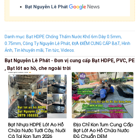
Bạt Nguyễn Lê Phát
Danh mục:
Bạt HDPE Chống Thấm Nước Khổ 6m Dày 0.5mm,
0.75mm
,
Công Ty Nguyễn Lê Phát
,
ĐỊA ĐIỂM CUNG CẤP BẠT
,
Hình
Ảnh
,
Tin khuyến mãi
,
Tin tức
,
Videos
.
Bạt Nguyễn Lê Phát - Đơn vị cung cấp Bạt HDPE, PVC, PE
, Bạt lót ao hồ, che ngoài trời
Bạt Nhựa HDPE Lót Ao Hồ
Địa Chỉ Kon Tum Cung Cấp
Chứa Nước Tưới Cây, Nuôi
Bạt Lót Ao Hồ Chứa Nước
Cá Tại Kon Tum 2026
Đủ Chuẩn DEM