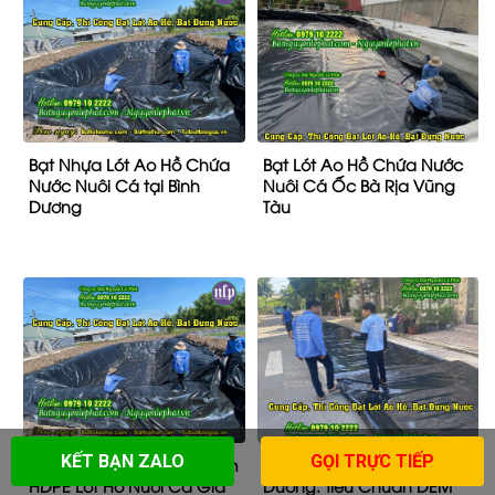
Bạt Nhựa Lót Ao Hồ Chứa
Bạt Lót Ao Hồ Chứa Nước
Nước Nuôi Cá tại Bình
Nuôi Cá Ốc Bà Rịa Vũng
Dương
Tàu
KẾT BẠN ZALO
GỌI TRỰC TIẾP
Bảng Giá Bạt Chống Thấm
Bạt Nhựa HDPE Lót Hồ Bình
HDPE Lót Hồ Nuôi Cá Giá
Dương: Tiêu Chuẩn DEM