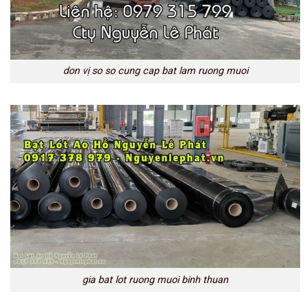
don vị so so cung cap bat lam ruong muoi
gia bat lot ruong muoi binh thuan