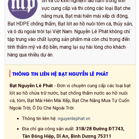
tín và có kinh nghiệm lâu năm trong lĩnh
vực cung cấp và thi công các loại Bạt che
nắng mưa, Bạt mái hiên mái xếp di động,
Bạt HDPE chống thấm, Bạt lót ao hồ nuôi tôm cá, thủy sản,
và ô dù ngoài trời tại Việt Nam. Nguyễn Lê Phát không chỉ
tập trung vào chất lượng sản phẩm mà còn chú trọng đến
tính thẩm mỹ và độ bền, mang lại sự hài lòng cho khách
hàng qua nhiều dự án.
THÔNG TIN LIÊN HỆ BẠT NGUYỄN LÊ PHÁT
Bạt Nguyễn Lê Phát
- Đơn vị chuyên cung cấp các loại bạt
lót ao hồ chứa trữ nước, bạt chống thấm nước ao hồ nuôi
cá, tôm, Bạt Mái Hiên Mái Xếp, Bạt Che Nắng Mưa Tự Cuốn
Ngoài Trời, Ô Dù Che Ngoài Trời:
Thông tin liên hệ:
nguyenlephat.vn
Địa chỉ gia công sản xuất:
31B/28 Đường ĐT743,
Tân Đông Hiệp, Dĩ An, Bình Dương 75311