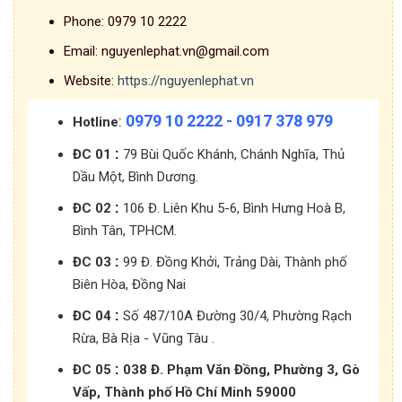
Phone:
0979 10 2222
Email:
nguyenlephat.vn@gmail.com
Website:
https://nguyenlephat.vn
0979 10 2222 - 0917 378 979
:
Hotline
:
ĐC 01
79 Bùi Quốc Khánh, Chánh Nghĩa, Thủ
Dầu Một, Bình Dương.
:
ĐC 02
106 Đ. Liên Khu 5-6, Bình Hưng Hoà B,
Bình Tân, TPHCM.
:
ĐC 03
99 Đ. Đồng Khởi, Trảng Dài, Thành phố
Biên Hòa, Đồng Nai
:
ĐC 04
Số 487/10A Đường 30/4, Phường Rạch
Rừa, Bà Rịa - Vũng Tàu .
:
ĐC 05
038 Đ. Phạm Văn Đồng, Phường 3, Gò
Vấp, Thành phố Hồ Chí Minh 59000