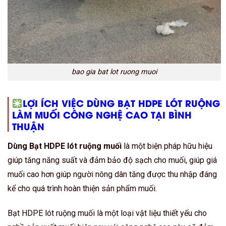
bao gia bat lot ruong muoi
LỢI ÍCH VIỆC DÙNG BẠT HDPE LÓT RUỘNG
LÀM MUỐI CÔNG NGHỆ CAO TẠI BÌNH
THUẬN
Dùng Bạt HDPE lót ruộng muối
là một biện pháp hữu hiệu
giúp tăng năng suất và đảm bảo độ sạch cho muối, giúp giá
muối cao hơn giúp người nông dân tăng được thu nhập đáng
kể cho quá trình hoàn thiện sản phẩm muối.
Bạt HDPE lót ruộng muối là một loại vật liệu thiết yếu cho