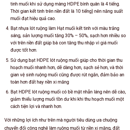
tinh muối khi sử dụng màng HDPE bình quân là 4 tiếng.
Thời gian kết tinh trên nền đất là 10 tiếng) nên năng suất
muối đạt hiệu quả cao.
Bạt nhựa lót ruộng làm Hạt muối kết tinh với màu trắng
sáng, sản lượng muối tăng 30% – 50%, sạch hơn nhiều so
với trên nền đất giúp bà con tăng thu nhập vì giá muối
được tốt hơn.
Sử dụng bạt HDPE lót ruộng muối giúp cho thời gian thu
hoạch muối nhanh hơn, dễ dàng hơn, sạch sẻ hơn, và thời
gian vệ sinh ruộng muối cũng được rút ngắn, đảm bảo an
toàn hơn đất hay nền xi măng
Bạt HDPE lót ruộng muối có bề mặt nhẵn láng nên dễ cào,
giảm thiểu lượng muối tồn dư khi khi thu hoạch muối một
cách tiện lợi và nhanh hơn.
Với những lợi ích như trên mà người tiêu dùng ưa chuộng
chuyển đổi công nghệ làm ruộng muối từ nền xi măng, đất