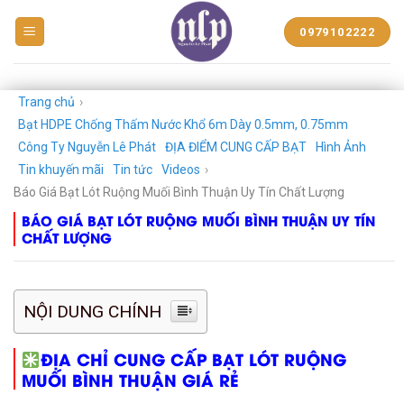
BẠT
0979102222
NHỰA
NGUYỄN
LÊ
PHÁT
Trang chủ
›
Bạt HDPE Chống Thấm Nước Khổ 6m Dày 0.5mm, 0.75mm
Công Ty Nguyễn Lê Phát
ĐỊA ĐIỂM CUNG CẤP BẠT
Hình Ảnh
Tin khuyến mãi
Tin tức
Videos
›
Báo Giá Bạt Lót Ruộng Muối Bình Thuận Uy Tín Chất Lượng
BÁO GIÁ BẠT LÓT RUỘNG MUỐI BÌNH THUẬN UY TÍN
CHẤT LƯỢNG
NỘI DUNG CHÍNH
ĐỊA CHỈ CUNG CẤP BẠT LÓT RUỘNG
MUỐI BÌNH THUẬN GIÁ RẺ