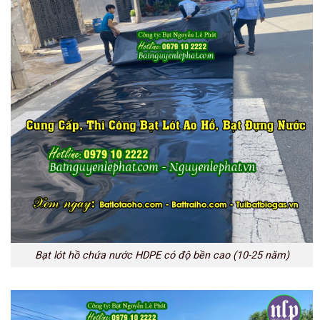
Bạt lót hồ chứa nước HDPE có độ bền cao (10-25 năm)