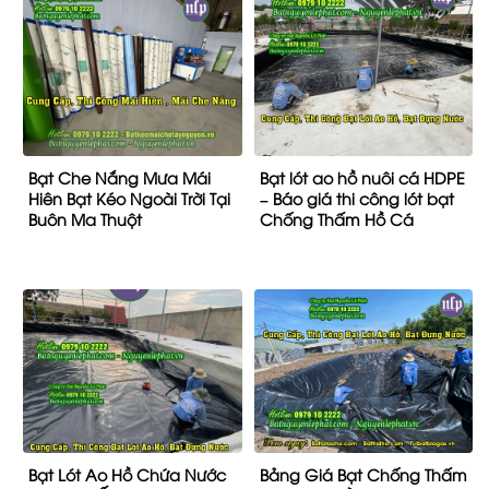
Bạt Che Nắng Mưa Mái
Bạt lót ao hồ nuôi cá HDPE
Hiên Bạt Kéo Ngoài Trời Tại
– Báo giá thi công lót bạt
Buôn Ma Thuột
Chống Thấm Hồ Cá
Bạt Lót Ao Hồ Chứa Nước
Bảng Giá Bạt Chống Thấm