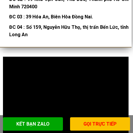
Minh 720400
ĐC 03
:
39 Hóa An, Biên Hòa Đồng Nai.
ĐC 04
:
Số 159, Nguyễn Hữu Thọ, thị trấn Bến Lức, tỉnh
Long An
KẾT BẠN ZALO
GỌI TRỰC TIẾP