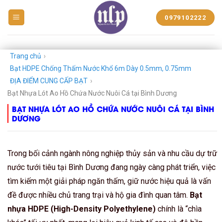
BẠT
0979102222
NHỰA
NGUYỄN
LÊ
PHÁT
Trang chủ
›
Bạt HDPE Chống Thấm Nước Khổ 6m Dày 0.5mm, 0.75mm
ĐỊA ĐIỂM CUNG CẤP BẠT
›
Bạt Nhựa Lót Ao Hồ Chứa Nước Nuôi Cá tại Bình Dương
BẠT NHỰA LÓT AO HỒ CHỨA NƯỚC NUÔI CÁ TẠI BÌNH
DƯƠNG
Trong bối cảnh ngành nông nghiệp thủy sản và nhu cầu dự trữ
nước tưới tiêu tại Bình Dương đang ngày càng phát triển, việc
tìm kiếm một giải pháp ngăn thấm, giữ nước hiệu quả là vấn
đề được nhiều chủ trang trại và hộ gia đình quan tâm.
Bạt
nhựa HDPE (High-Density Polyethylene)
chính là “chìa