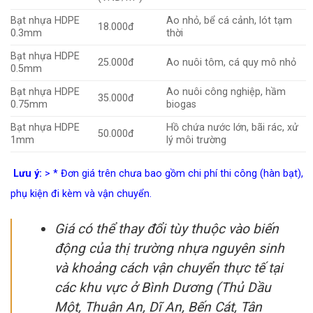
Bạt nhựa HDPE
Ao nhỏ, bể cá cảnh, lót tạm
18.000đ
0.3mm
thời
Bạt nhựa HDPE
25.000đ
Ao nuôi tôm, cá quy mô nhỏ
0.5mm
Bạt nhựa HDPE
Ao nuôi công nghiệp, hầm
35.000đ
0.75mm
biogas
Bạt nhựa HDPE
Hồ chứa nước lớn, bãi rác, xử
50.000đ
1mm
lý môi trường
Lưu ý:
> * Đơn giá trên chưa bao gồm chi phí thi công (hàn bạt),
phụ kiện đi kèm và vận chuyển.
Giá có thể thay đổi tùy thuộc vào biến
động của thị trường nhựa nguyên sinh
và khoảng cách vận chuyển thực tế tại
các khu vực ở Bình Dương (Thủ Dầu
Một, Thuận An, Dĩ An, Bến Cát, Tân