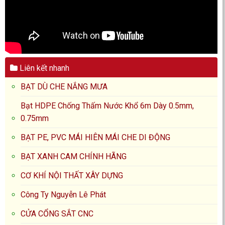
Liên kết nhanh
BẠT DÙ CHE NẮNG MƯA
Bạt HDPE Chống Thấm Nước Khổ 6m Dày 0.5mm,
0.75mm
BẠT PE, PVC MÁI HIÊN MÁI CHE DI ĐỘNG
BẠT XANH CAM CHÍNH HÃNG
CƠ KHÍ NỘI THẤT XÂY DỰNG
Công Ty Nguyễn Lê Phát
CỬA CỔNG SẮT CNC