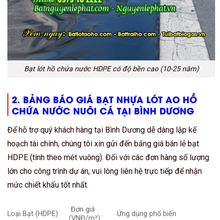
Bạt lót hồ chứa nước HDPE có độ bền cao (10-25 năm)
2. BẢNG BÁO GIÁ BẠT NHỰA LÓT AO HỒ
CHỨA NƯỚC NUÔI CÁ TẠI BÌNH DƯƠNG
Để hỗ trợ quý khách hàng tại Bình Dương dễ dàng lập kế
hoạch tài chính, chúng tôi xin gửi đến bảng giá bán lẻ bạt
HDPE (tính theo mét vuông). Đối với các đơn hàng số lượng
lớn cho công trình dự án, vui lòng liên hệ trực tiếp để nhận
mức chiết khấu tốt nhất.
Đơn giá
Loại Bạt (HDPE)
Ứng dụng phổ biến
(VNĐ/m²)