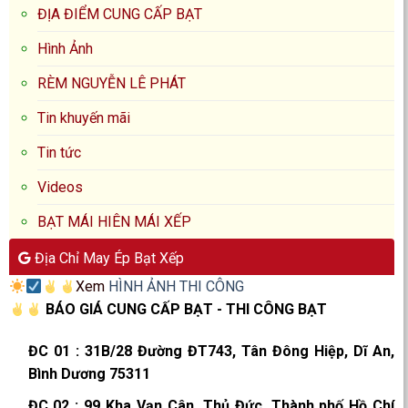
ĐỊA ĐIỂM CUNG CẤP BẠT
Hình Ảnh
RÈM NGUYỄN LÊ PHÁT
Tin khuyến mãi
Tin tức
Videos
BẠT MÁI HIÊN MÁI XẾP
Địa Chỉ May Ép Bạt Xếp
Xem
HÌNH ẢNH THI CÔNG
BÁO GIÁ CUNG CẤP BẠT - THI CÔNG BẠT
ĐC 01
:
31B/28 Đường ĐT743, Tân Đông Hiệp, Dĩ An,
Bình Dương 75311
ĐC 02
:
99 Kha Vạn Cân, Thủ Đức, Thành phố Hồ Chí