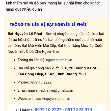
tính thẩm mỹ và độ bền, mang lại sự hài lòng cho khách
hàng qua nhiều dự án.
THÔNG TIN LIÊN HỆ BẠT NGUYỄN LÊ PHÁT
Bạt Nguyễn Lê Phát
- Đơn vị chuyên cung cấp các loại bạt
lót ao hồ chứa trữ nước, bạt chống thấm nước ao hồ nuôi
cá, tôm, Bạt Mái Hiên Mái Xếp, Bạt Che Nắng Mưa Tự Cuốn
Ngoài Trời, Ô Dù Che Ngoài Trời:
Thông tin liên hệ:
nguyenlephat.vn
Địa chỉ gia công sản xuất:
31B/28 Đường ĐT743,
Tân Đông Hiệp, Dĩ An, Bình Dương 75311
Phone:
0979 10 2222
Email:
nguyenlephat.vn@gmail.com
Website:
https://nguyenlephat.vn
0979 10 2222 - 0917 378 979
:
Hotline