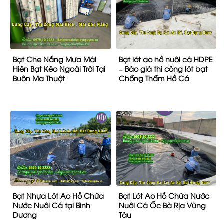
Bạt Che Nắng Mưa Mái
Bạt lót ao hồ nuôi cá HDPE
Hiên Bạt Kéo Ngoài Trời Tại
– Báo giá thi công lót bạt
Buôn Ma Thuột
Chống Thấm Hồ Cá
Bạt Nhựa Lót Ao Hồ Chứa
Bạt Lót Ao Hồ Chứa Nước
Nước Nuôi Cá tại Bình
Nuôi Cá Ốc Bà Rịa Vũng
Dương
Tàu