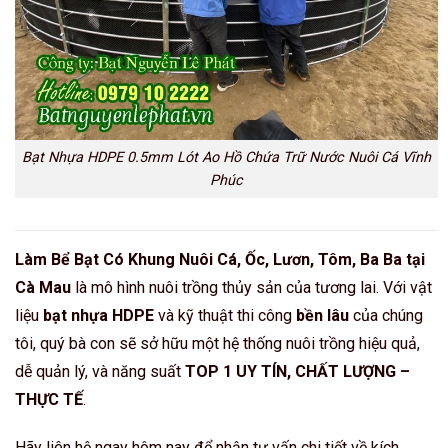
Bạt Nhựa HDPE 0.5mm Lót Ao Hồ Chứa Trữ Nước Nuôi Cá Vĩnh
Phúc
Làm Bể Bạt Có Khung Nuôi Cá, Ốc, Lươn, Tôm, Ba Ba tại
Cà Mau
là mô hình nuôi trồng thủy sản của tương lai. Với vật
liệu
bạt nhựa HDPE
và kỹ thuật thi công
bền lâu
của chúng
tôi, quý bà con sẽ sở hữu một hệ thống nuôi trồng hiệu quả,
dễ quản lý, và năng suất
TOP 1 UY TÍN, CHẤT LƯỢNG –
THỰC TẾ
.
Hãy liên hệ ngay hôm nay để nhận tư vấn chi tiết về kích