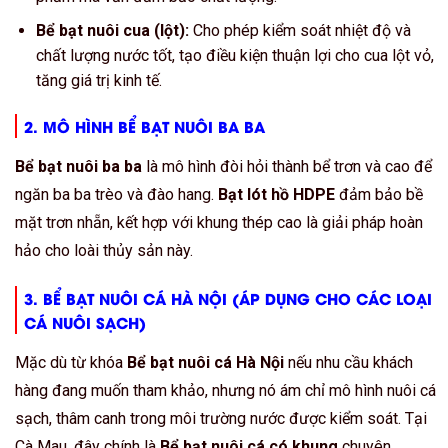
Bể bạt nuôi cua (lột):
Cho phép kiểm soát nhiệt độ và
chất lượng nước tốt, tạo điều kiện thuận lợi cho cua lột vỏ,
tăng giá trị kinh tế.
2. MÔ HÌNH
BỂ BẠT NUÔI BA BA
Bể bạt nuôi ba ba
là mô hình đòi hỏi thành bể trơn và cao để
ngăn ba ba trèo và đào hang.
Bạt lót hồ HDPE
đảm bảo bề
mặt trơn nhẵn, kết hợp với khung thép cao là giải pháp hoàn
hảo cho loài thủy sản này.
3.
BỂ BẠT NUÔI CÁ HÀ NỘI
(ÁP DỤNG CHO CÁC LOẠI
CÁ NUÔI SẠCH)
Mặc dù từ khóa
Bể bạt nuôi cá Hà Nội
nếu nhu cầu khách
hàng đang muốn tham khảo, nhưng nó ám chỉ mô hình nuôi cá
sạch, thâm canh trong môi trường nước được kiểm soát. Tại
Cà Mau, đây chính là
Bể bạt nuôi cá có khung
chuyên