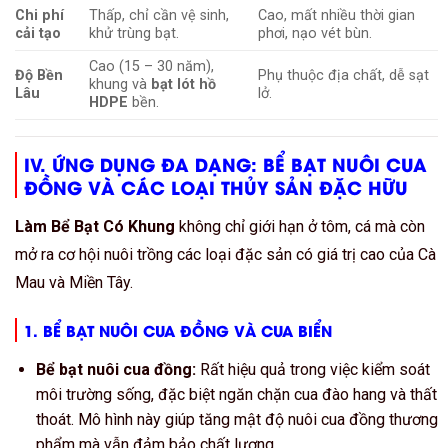
Chi phí
Thấp, chỉ cần vệ sinh,
Cao, mất nhiều thời gian
cải tạo
khử trùng bạt.
phơi, nạo vét bùn.
Cao (15 – 30 năm),
Độ Bền
Phụ thuộc địa chất, dễ sạt
khung và
bạt lót hồ
Lâu
lở.
HDPE
bền.
IV. ỨNG DỤNG ĐA DẠNG:
BỂ BẠT NUÔI CUA
ĐỒNG
VÀ CÁC LOẠI THỦY SẢN ĐẶC HỮU
Làm Bể Bạt Có Khung
không chỉ giới hạn ở tôm, cá mà còn
mở ra cơ hội nuôi trồng các loại đặc sản có giá trị cao của Cà
Mau và Miền Tây.
1.
BỂ BẠT NUÔI CUA ĐỒNG
VÀ CUA BIỂN
Bể bạt nuôi cua đồng:
Rất hiệu quả trong việc kiểm soát
môi trường sống, đặc biệt ngăn chặn cua đào hang và thất
thoát. Mô hình này giúp tăng mật độ nuôi cua đồng thương
phẩm mà vẫn đảm bảo chất lượng.