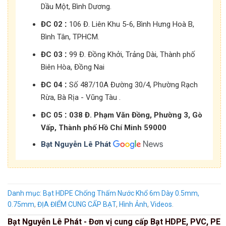
Dầu Một, Bình Dương.
:
ĐC 02
106 Đ. Liên Khu 5-6, Bình Hưng Hoà B,
Bình Tân, TPHCM.
:
ĐC 03
99 Đ. Đồng Khởi, Trảng Dài, Thành phố
Biên Hòa, Đồng Nai
:
ĐC 04
Số 487/10A Đường 30/4, Phường Rạch
Rừa, Bà Rịa - Vũng Tàu .
:
ĐC 05
038 Đ. Phạm Văn Đồng, Phường 3, Gò
Vấp, Thành phố Hồ Chí Minh 59000
Bạt Nguyễn Lê Phát
Danh mục:
Bạt HDPE Chống Thấm Nước Khổ 6m Dày 0.5mm,
0.75mm
,
ĐỊA ĐIỂM CUNG CẤP BẠT
,
Hình Ảnh
,
Videos
.
Bạt Nguyễn Lê Phát - Đơn vị cung cấp Bạt HDPE, PVC, PE