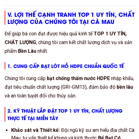
V. LỢI THẾ CẠNH TRANH
TOP 1 UY TÍN, CHẤT
LƯỢNG
CỦA CHÚNG TÔI TẠI CÀ MAU
Để giúp bà con đạt được hiệu quả kinh tế
TOP 1 UY TÍN,
CHẤT LƯỢNG
, chúng tôi cam kết chất lượng dịch vụ và sản
phẩm
Bền Lâu
nhất.
1. CUNG CẤP
BẠT LÓT HỒ HDPE
CHUẨN QUỐC TẾ
Chúng tôi cung cấp
bạt chống thấm nước HDPE
nhập khẩu,
đạt tiêu chuẩn chất lượng (GRI-GM13), đảm bảo độ
bền lâu
và an toàn tuyệt đối cho thủy sản.
2. KỸ THUẬT LẮP ĐẶT
TOP 1 UY TÍN, CHẤT LƯỢNG
THỰC TẾ
TẠI MIỀN TÂY
Khảo sát và Thiết kế:
Đội ngũ kỹ sư am hiểu địa chất Cà
Mau, tư vấn thiết kế khung và kích thước
Bể Bạt Có