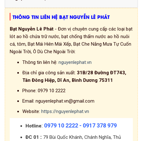
THÔNG TIN LIÊN HỆ BẠT NGUYỄN LÊ PHÁT
Bạt Nguyễn Lê Phát
- Đơn vị chuyên cung cấp các loại bạt
lót ao hồ chứa trữ nước, bạt chống thấm nước ao hồ nuôi
cá, tôm, Bạt Mái Hiên Mái Xếp, Bạt Che Nắng Mưa Tự Cuốn
Ngoài Trời, Ô Dù Che Ngoài Trời:
Thông tin liên hệ:
nguyenlephat.vn
Địa chỉ gia công sản xuất:
31B/28 Đường ĐT743,
Tân Đông Hiệp, Dĩ An, Bình Dương 75311
Phone:
0979 10 2222
Email:
nguyenlephat.vn@gmail.com
Website:
https://nguyenlephat.vn
0979 10 2222 - 0917 378 979
:
Hotline
:
ĐC 01
79 Bùi Quốc Khánh, Chánh Nghĩa, Thủ