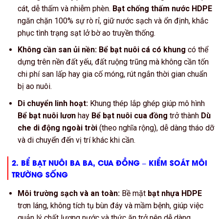
cát, dễ thấm và nhiễm phèn.
Bạt chống thấm nước HDPE
ngăn chặn
100%
sự rò rỉ, giữ nước sạch và ổn định, khắc
phục tình trạng sạt lở bờ ao truyền thống.
Không cần san ủi nền:
Bể bạt nuôi cá có khung
có thể
dựng trên nền đất yếu, đất ruộng trũng mà không cần tốn
chi phí san lấp hay gia cố móng, rút ngắn thời gian chuẩn
bị ao nuôi.
Di chuyển linh hoạt:
Khung thép lắp ghép giúp mô hình
Bể bạt nuôi lươn
hay
Bể bạt nuôi cua đồng
trở thành
Dù
che di động ngoài trời
(theo nghĩa rộng), dễ dàng tháo dỡ
và di chuyển đến vị trí khác khi cần.
2.
BỂ BẠT NUÔI BA BA, CUA ĐỒNG
– KIỂM SOÁT MÔI
TRƯỜNG SỐNG
Môi trường sạch và an toàn:
Bề mặt
bạt nhựa HDPE
trơn láng, không tích tụ bùn đáy và mầm bệnh, giúp việc
quản lý chất lượng nước và thức ăn trở nên dễ dàng.