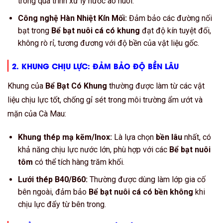
trong quá trình xử lý nước ao nuôi.
Công nghệ Hàn Nhiệt Kín Mối:
Đảm bảo các đường nối
bạt trong
Bể bạt nuôi cá có khung
đạt độ kín tuyệt đối,
không rò rỉ, tương đương với độ bền của vật liệu gốc.
2. KHUNG CHỊU LỰC: ĐẢM BẢO ĐỘ
BỀN LÂU
Khung của
Bể Bạt Có Khung
thường được làm từ các vật
liệu chịu lực tốt, chống gỉ sét trong môi trường ẩm ướt và
mặn của Cà Mau:
Khung thép mạ kẽm/Inox:
Là lựa chọn
bền lâu
nhất, có
khả năng chịu lực nước lớn, phù hợp với các
Bể bạt nuôi
tôm
có thể tích hàng trăm khối.
Lưới thép B40/B60:
Thường được dùng làm lớp gia cố
bên ngoài, đảm bảo
Bể bạt nuôi cá có bền không
khi
chịu lực đẩy từ bên trong.