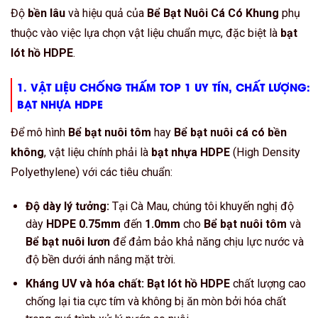
Độ
bền lâu
và hiệu quả của
Bể Bạt Nuôi Cá Có Khung
phụ
thuộc vào việc lựa chọn vật liệu chuẩn mực, đặc biệt là
bạt
lót hồ HDPE
.
1. VẬT LIỆU CHỐNG THẤM
TOP 1 UY TÍN, CHẤT LƯỢNG
:
BẠT NHỰA HDPE
Để mô hình
Bể bạt nuôi tôm
hay
Bể bạt nuôi cá có bền
không
, vật liệu chính phải là
bạt nhựa HDPE
(High Density
Polyethylene) với các tiêu chuẩn:
Độ dày lý tưởng:
Tại Cà Mau, chúng tôi khuyến nghị độ
dày
HDPE 0.75mm
đến
1.0mm
cho
Bể bạt nuôi tôm
và
Bể bạt nuôi lươn
để đảm bảo khả năng chịu lực nước và
độ bền dưới ánh nắng mặt trời.
Kháng UV và hóa chất:
Bạt lót hồ HDPE
chất lượng cao
chống lại tia cực tím và không bị ăn mòn bởi hóa chất