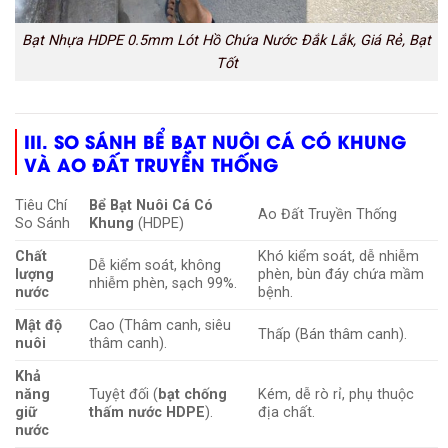
Bạt Nhựa HDPE 0.5mm Lót Hồ Chứa Nước Đắk Lắk, Giá Rẻ, Bạt
Tốt
III. SO SÁNH
BỂ BẠT NUÔI CÁ CÓ KHUNG
VÀ AO ĐẤT TRUYỀN THỐNG
Tiêu Chí
Bể Bạt Nuôi Cá Có
Ao Đất Truyền Thống
So Sánh
Khung
(HDPE)
Chất
Khó kiểm soát, dễ nhiễm
Dễ kiểm soát, không
lượng
phèn, bùn đáy chứa mầm
nhiễm phèn, sạch
99%
.
nước
bệnh.
Mật độ
Cao (Thâm canh, siêu
Thấp (Bán thâm canh).
nuôi
thâm canh).
Khả
năng
Tuyệt đối (
bạt chống
Kém, dễ rò rỉ, phụ thuộc
giữ
thấm nước HDPE
).
địa chất.
nước