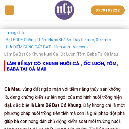
BẠT
0979102222
NHỰA
NGUYỄN
LÊ
PHÁT
Trang chủ
›
Bạt HDPE Chống Thấm Nước Khổ 6m Dày 0.5mm, 0.75mm
ĐỊA ĐIỂM CUNG CẤP BẠT
Hình Ảnh
Videos
›
Làm Bể Bạt Có Khung Nuôi Cá , Ốc Lươn, Tôm, Baba Tại Cà Mau
LÀM BỂ BẠT CÓ KHUNG NUÔI CÁ , ỐC LƯƠN, TÔM,
BABA TẠI CÀ MAU
Cà Mau
, vùng đất ngập mặn với tiềm năng thủy sản khổng
lồ, đang chứng kiến sự lên ngôi của mô hình nuôi trồng hiện
đại, đặc biệt là
Làm Bể Bạt Có Khung
. Đây không chỉ là một
phương pháp nuôi trồng tiên tiến mà còn là giải pháp đột phá
giúp bà con nông dân chủ động kiểm soát môi trường nuôi,