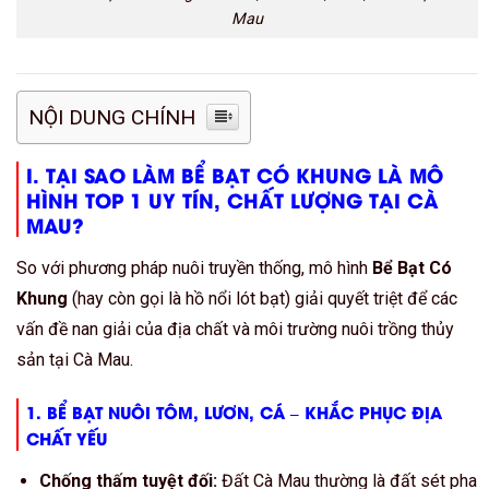
Mau
NỘI DUNG CHÍNH
I. TẠI SAO
LÀM BỂ BẠT CÓ KHUNG
LÀ MÔ
HÌNH
TOP 1 UY TÍN, CHẤT LƯỢNG
TẠI CÀ
MAU?
So với phương pháp nuôi truyền thống, mô hình
Bể Bạt Có
Khung
(hay còn gọi là hồ nổi lót bạt) giải quyết triệt để các
vấn đề nan giải của địa chất và môi trường nuôi trồng thủy
sản tại Cà Mau.
1.
BỂ BẠT NUÔI TÔM, LƯƠN, CÁ
– KHẮC PHỤC ĐỊA
CHẤT YẾU
Chống thấm tuyệt đối:
Đất Cà Mau thường là đất sét pha