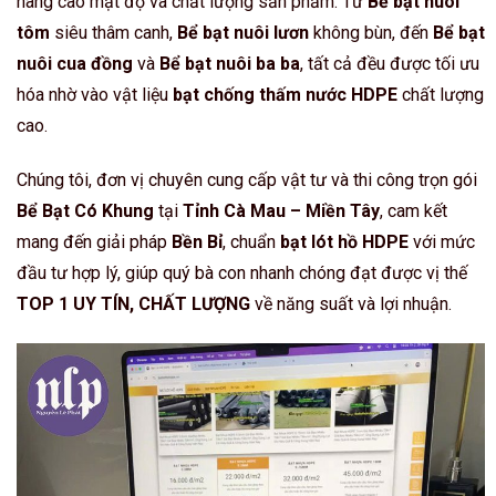
nâng cao mật độ và chất lượng sản phẩm. Từ
Bể bạt nuôi
tôm
siêu thâm canh,
Bể bạt nuôi lươn
không bùn, đến
Bể bạt
nuôi cua đồng
và
Bể bạt nuôi ba ba
, tất cả đều được tối ưu
hóa nhờ vào vật liệu
bạt chống thấm nước HDPE
chất lượng
cao.
Chúng tôi, đơn vị chuyên cung cấp vật tư và thi công trọn gói
Bể Bạt Có Khung
tại
Tỉnh Cà Mau – Miền Tây
, cam kết
mang đến giải pháp
Bền Bỉ
, chuẩn
bạt lót hồ HDPE
với mức
đầu tư hợp lý, giúp quý bà con nhanh chóng đạt được vị thế
TOP 1 UY TÍN, CHẤT LƯỢNG
về năng suất và lợi nhuận.