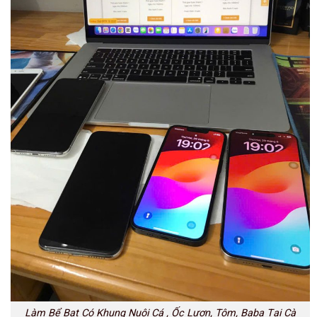
Làm Bể Bạt Có Khung Nuôi Cá , Ốc Lươn, Tôm, Baba Tại Cà