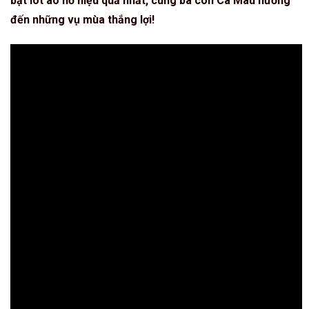
bạt lót ao hồ hiệu quả nhất, cùng bà con Cà Mau hướng
đến những vụ mùa thắng lợi!