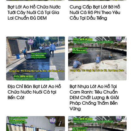
Bạt Lót Ao Hồ Chứa Nước
Cung Cấp Bạt Lót Bờ Hồ
Tưới Cây Nuôi Cá Tại Gia
Nuôi Cá Rô Phi Theo Yêu
Lai Chuẩn Đủ DEM
Cầu Tại Dầu Tiếng
Địa Chỉ Bán Bạt Lót Ao Hồ
Bạt Nhựa Lót Ao Hồ Tại
Chứa Nước Nuôi Cá tại
Cam Ranh: Tiêu Chuẩn
Bến Cát
DEM Chất Lượng & Giải
Pháp Chống Thấm Bền
Vững