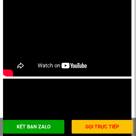
KẾT BẠN ZALO
GỌI TRỰC TIẾP