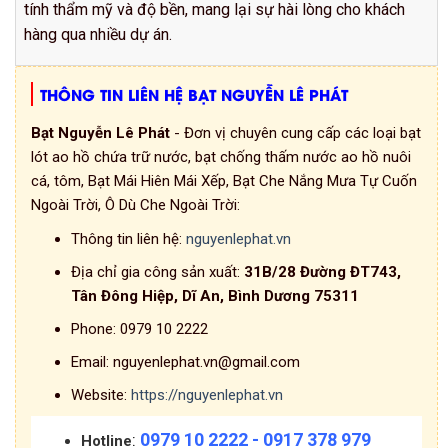
tính thẩm mỹ và độ bền, mang lại sự hài lòng cho khách
hàng qua nhiều dự án.
THÔNG TIN LIÊN HỆ BẠT NGUYỄN LÊ PHÁT
Bạt Nguyễn Lê Phát
- Đơn vị chuyên cung cấp các loại bạt
lót ao hồ chứa trữ nước, bạt chống thấm nước ao hồ nuôi
cá, tôm, Bạt Mái Hiên Mái Xếp, Bạt Che Nắng Mưa Tự Cuốn
Ngoài Trời, Ô Dù Che Ngoài Trời:
Thông tin liên hệ:
nguyenlephat.vn
Địa chỉ gia công sản xuất:
31B/28 Đường ĐT743,
Tân Đông Hiệp, Dĩ An, Bình Dương 75311
Phone:
0979 10 2222
Email:
nguyenlephat.vn@gmail.com
Website:
https://nguyenlephat.vn
0979 10 2222 - 0917 378 979
:
Hotline