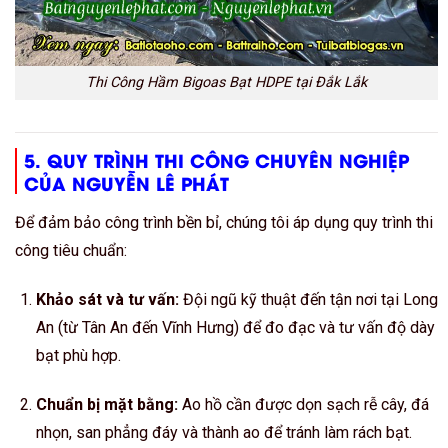
Thi Công Hầm Bigoas Bạt HDPE tại Đắk Lắk
5. QUY TRÌNH THI CÔNG CHUYÊN NGHIỆP
CỦA NGUYỄN LÊ PHÁT
Để đảm bảo công trình bền bỉ, chúng tôi áp dụng quy trình thi
công tiêu chuẩn:
Khảo sát và tư vấn:
Đội ngũ kỹ thuật đến tận nơi tại Long
An (từ Tân An đến Vĩnh Hưng) để đo đạc và tư vấn độ dày
bạt phù hợp.
Chuẩn bị mặt bằng:
Ao hồ cần được dọn sạch rễ cây, đá
nhọn, san phẳng đáy và thành ao để tránh làm rách bạt.