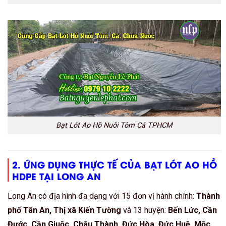
Bạt Lót Ao Hồ Nuôi Tôm Cá TPHCM
2. ỨNG DỤNG THỰC TẾ CỦA BẠT LÓT AO HỒ
HDPE TẠI LONG AN
Long An có địa hình đa dạng với 15 đơn vị hành chính:
Thành
phố Tân An, Thị xã Kiến Tường
và 13 huyện:
Bến Lức, Cần
Đước, Cần Giuộc, Châu Thành, Đức Hòa, Đức Huệ, Mộc