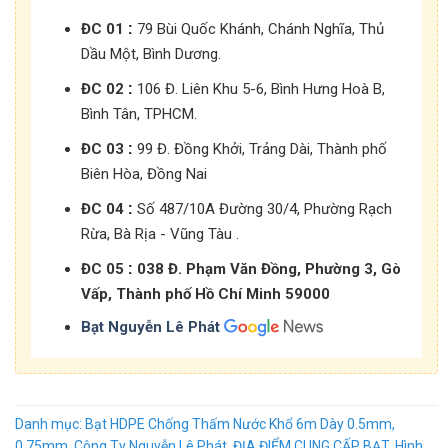
:
ĐC 01
79 Bùi Quốc Khánh, Chánh Nghĩa, Thủ
Dầu Một, Bình Dương.
:
ĐC 02
106 Đ. Liên Khu 5-6, Bình Hưng Hoà B,
Bình Tân, TPHCM.
:
ĐC 03
99 Đ. Đồng Khởi, Trảng Dài, Thành phố
Biên Hòa, Đồng Nai
:
ĐC 04
Số 487/10A Đường 30/4, Phường Rạch
Rừa, Bà Rịa - Vũng Tàu .
:
ĐC 05
038 Đ. Phạm Văn Đồng, Phường 3, Gò
Vấp, Thành phố Hồ Chí Minh 59000
Bạt Nguyễn Lê Phát
Danh mục:
Bạt HDPE Chống Thấm Nước Khổ 6m Dày 0.5mm,
0.75mm
,
Công Ty Nguyễn Lê Phát
,
ĐỊA ĐIỂM CUNG CẤP BẠT
,
Hình