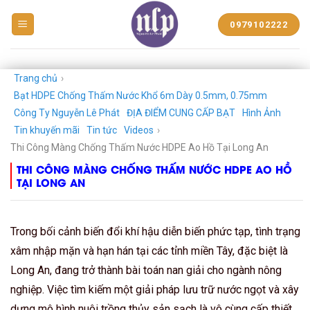
BẠT
0979102222
NHỰA
NGUYỄN
LÊ
PHÁT
Trang chủ
›
Bạt HDPE Chống Thấm Nước Khổ 6m Dày 0.5mm, 0.75mm
Công Ty Nguyễn Lê Phát
ĐỊA ĐIỂM CUNG CẤP BẠT
Hình Ảnh
Tin khuyến mãi
Tin tức
Videos
›
Thi Công Màng Chống Thấm Nước HDPE Ao Hồ Tại Long An
THI CÔNG MÀNG CHỐNG THẤM NƯỚC HDPE AO HỒ
TẠI LONG AN
Trong bối cảnh biến đổi khí hậu diễn biến phức tạp, tình trạng
xâm nhập mặn và hạn hán tại các tỉnh miền Tây, đặc biệt là
Long An, đang trở thành bài toán nan giải cho ngành nông
nghiệp. Việc tìm kiếm một giải pháp lưu trữ nước ngọt và xây
dựng mô hình nuôi trồng thủy sản sạch là vô cùng cấp thiết.