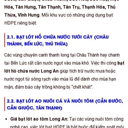
Hóa, Tân Hưng, Tân Thạnh, Tân Trụ, Thạnh Hóa, Thủ
Thừa, Vĩnh Hưng
. Mỗi khu vực có những ứng dụng bạt
HDPE riêng biệt:
2.1. BẠT LÓT HỒ CHỨA NƯỚC TƯỚI CÂY (CHÂU
THÀNH, BẾN LỨC, THỦ THỪA)
Các vùng chuyên canh thanh long tại Châu Thành hay chanh
tại Bến Lức rất cần nước ngọt vào mùa khô. Việc thi công
bạt
lót hồ chứa nước Long An
giúp tích trữ nước mưa hoặc
nước ngọt từ sông rạch vào mùa lũ để dành cho mùa hạn
mặn, đảm bảo cây trồng không bị “chết khát”.
2.2. BẠT LÓT AO NUÔI CÁ VÀ NUÔI TÔM (CẦN ĐƯỚC,
CẦN GIUỘC, TÂN THẠNH)
Giá bạt lót ao tôm Long An:
Tại các vùng nuôi tôm công
nghệ cao, việc lót bạt HDPE là bắt buộc để kiểm soát môi