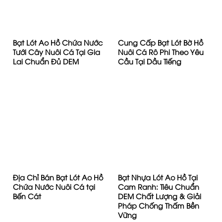
Bạt Lót Ao Hồ Chứa Nước
Cung Cấp Bạt Lót Bờ Hồ
Tưới Cây Nuôi Cá Tại Gia
Nuôi Cá Rô Phi Theo Yêu
Lai Chuẩn Đủ DEM
Cầu Tại Dầu Tiếng
Địa Chỉ Bán Bạt Lót Ao Hồ
Bạt Nhựa Lót Ao Hồ Tại
Chứa Nước Nuôi Cá tại
Cam Ranh: Tiêu Chuẩn
Bến Cát
DEM Chất Lượng & Giải
Pháp Chống Thấm Bền
Vững