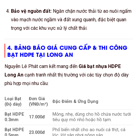
Bảo vệ nguồn đất:
Ngăn chặn nước thải từ ao nuôi ngấm
vào mạch nước ngầm và đất xung quanh, đặc biệt quan
trọng với các khu vực xử lý chất thải.
4. BẢNG BÁO GIÁ CUNG CẤP & THI CÔNG
BẠT HDPE TẠI LONG AN
Nguyễn Lê Phát cam kết mang đến
Giá bạt nhựa HDPE
Long An
cạnh tranh nhất thị trường với các tùy chọn độ dày
phù hợp mọi nhu cầu:
Loại Bạt
Đơn Giá
Đặc Điểm & Ứng Dụng
(Độ dày)
(VNĐ/m²)
Bạt HDPE
Mỏng, nhẹ, dùng cho hồ chứa nước tưới
17.000đ
0.3mm
tiêu quy mô nhỏ hoặc hồ tạm.
Bạt HDPE
Phổ biến nhất cho ao nuôi cá thịt, cá
23.000đ
0.5mm
lóc, lót sân phơi nông sản.