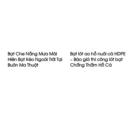
Bạt Che Nắng Mưa Mái
Bạt lót ao hồ nuôi cá HDPE
Hiên Bạt Kéo Ngoài Trời Tại
– Báo giá thi công lót bạt
Buôn Ma Thuột
Chống Thấm Hồ Cá