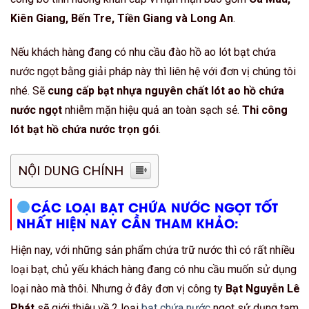
Kiên Giang, Bến Tre, Tiền Giang và Long An
.
Nếu khách hàng đang có nhu cầu đào hồ ao lót bạt chứa
nước ngọt bằng giải pháp này thì liên hệ với đơn vị chúng tôi
nhé. Sẽ
cung cấp bạt nhựa nguyên chất lót ao hồ chứa
nước ngọt
nhiễm mặn hiệu quả an toàn sạch sẻ.
Thi công
lót bạt hồ chứa nước trọn gói
.
NỘI DUNG CHÍNH
CÁC LOẠI BẠT CHỨA NƯỚC NGỌT TỐT
NHẤT HIỆN NAY CẦN THAM KHẢO:
Hiện nay, với những sản phẩm chứa trữ nước thì có rất nhiều
loại bạt, chủ yếu khách hàng đang có nhu cầu muốn sử dụng
loại nào mà thôi. Nhưng ở đây đơn vị công ty
Bạt Nguyễn Lê
Phát
sẽ giới thiệu về 2 loại
bạt chứa nước
ngọt sử dụng tạm