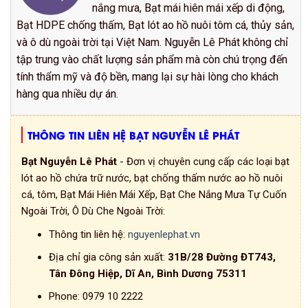
nắng mưa, Bạt mái hiên mái xếp di động,
Bạt HDPE chống thấm, Bạt lót ao hồ nuôi tôm cá, thủy sản,
và ô dù ngoài trời tại Việt Nam. Nguyễn Lê Phát không chỉ
tập trung vào chất lượng sản phẩm mà còn chú trọng đến
tính thẩm mỹ và độ bền, mang lại sự hài lòng cho khách
hàng qua nhiều dự án.
THÔNG TIN LIÊN HỆ BẠT NGUYỄN LÊ PHÁT
Bạt Nguyễn Lê Phát
- Đơn vị chuyên cung cấp các loại bạt
lót ao hồ chứa trữ nước, bạt chống thấm nước ao hồ nuôi
cá, tôm, Bạt Mái Hiên Mái Xếp, Bạt Che Nắng Mưa Tự Cuốn
Ngoài Trời, Ô Dù Che Ngoài Trời:
Thông tin liên hệ:
nguyenlephat.vn
Địa chỉ gia công sản xuất:
31B/28 Đường ĐT743,
Tân Đông Hiệp, Dĩ An, Bình Dương 75311
Phone:
0979 10 2222