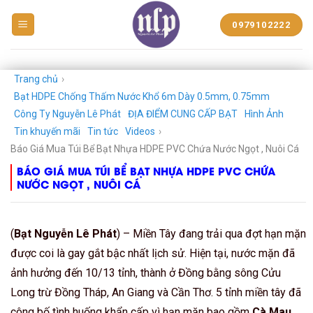
BẠT
0979102222
NHỰA
NGUYỄN
LÊ
PHÁT
Trang chủ
›
Bạt HDPE Chống Thấm Nước Khổ 6m Dày 0.5mm, 0.75mm
Công Ty Nguyễn Lê Phát
ĐỊA ĐIỂM CUNG CẤP BẠT
Hình Ảnh
Tin khuyến mãi
Tin tức
Videos
›
Báo Giá Mua Túi Bể Bạt Nhựa HDPE PVC Chứa Nước Ngọt , Nuôi Cá
BÁO GIÁ MUA TÚI BỂ BẠT NHỰA HDPE PVC CHỨA
NƯỚC NGỌT , NUÔI CÁ
(
Bạt Nguyễn Lê Phát
) – Miền Tây đang trải qua đợt hạn mặn
được coi là gay gắt bậc nhất lịch sử. Hiện tại, nước mặn đã
ảnh hưởng đến 10/13 tỉnh, thành ở Đồng bằng sông Cửu
Long trừ Đồng Tháp, An Giang và Cần Thơ. 5 tỉnh miền tây đã
công bố tình huống khẩn cấp vì hạn mặn bao gồm
Cà Mau,