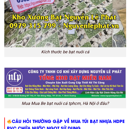
Kích thước be bạt nuôi cá
Mua Mua Be bạt nuôi cá tphcm, Hà Nội ở đâu?
CÂU HỎI THƯỜNG GẶP VỀ MUA TÚI BẠT NHỰA HDPE
PVC CHỨA NƯỚC NGỌT SỬ DỤNG