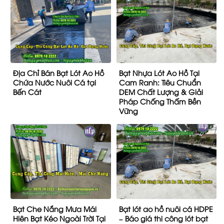
Địa Chỉ Bán Bạt Lót Ao Hồ
Bạt Nhựa Lót Ao Hồ Tại
Chứa Nước Nuôi Cá tại
Cam Ranh: Tiêu Chuẩn
Bến Cát
DEM Chất Lượng & Giải
Pháp Chống Thấm Bền
Vững
Bạt Che Nắng Mưa Mái
Bạt lót ao hồ nuôi cá HDPE
Hiên Bạt Kéo Ngoài Trời Tại
– Báo giá thi công lót bạt