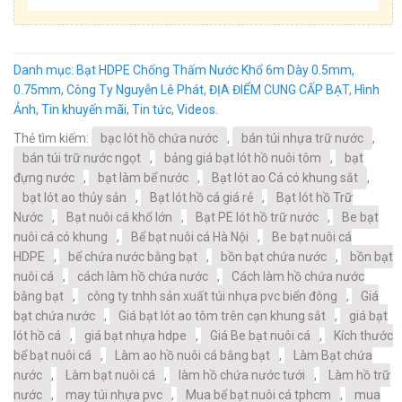
Danh mục:
Bạt HDPE Chống Thấm Nước Khổ 6m Dày 0.5mm,
0.75mm
,
Công Ty Nguyễn Lê Phát
,
ĐỊA ĐIỂM CUNG CẤP BẠT
,
Hình
Ảnh
,
Tin khuyến mãi
,
Tin tức
,
Videos
.
Thẻ tìm kiếm:
bạc lót hồ chứa nước
,
bán túi nhựa trữ nước
,
bán túi trữ nước ngọt
,
bảng giá bạt lót hồ nuôi tôm
,
bạt
đựng nước
,
bạt làm bể nước
,
Bạt lót ao Cá có khung sắt
,
bạt lót ao thủy sản
,
Bạt lót hồ cá giá rẻ
,
Bạt lót hồ Trữ
Nước
,
Bạt nuôi cá khổ lớn
,
Bạt PE lót hồ trữ nước
,
Be bạt
nuôi cá có khung
,
Bể bạt nuôi cá Hà Nội
,
Be bạt nuôi cá
HDPE
,
bể chứa nước bằng bạt
,
bồn bạt chứa nước
,
bồn bạt
nuôi cá
,
cách làm hồ chứa nước
,
Cách làm hồ chứa nước
bằng bạt
,
công ty tnhh sản xuất túi nhựa pvc biển đông
,
Giá
bạt chứa nước
,
Giá bạt lót ao tôm trên cạn khung sắt
,
giá bạt
lót hồ cá
,
giá bạt nhựa hdpe
,
Giá Be bạt nuôi cá
,
Kích thước
bể bạt nuôi cá
,
Làm ao hồ nuôi cá bằng bạt
,
Làm Bạt chứa
nước
,
Làm bạt nuôi cá
,
làm hồ chứa nước tưới
,
Làm hồ trữ
nước
,
may túi nhựa pvc
,
Mua bể bạt nuôi cá tphcm
,
mua