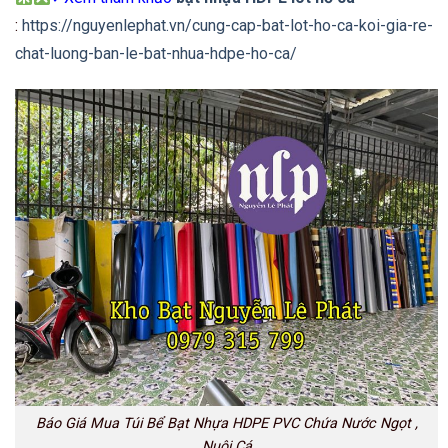
:
https://nguyenlephat.vn/cung-cap-bat-lot-ho-ca-koi-gia-re-
chat-luong-ban-le-bat-nhua-hdpe-ho-ca/
Báo Giá Mua Túi Bể Bạt Nhựa HDPE PVC Chứa Nước Ngọt ,
Nuôi Cá