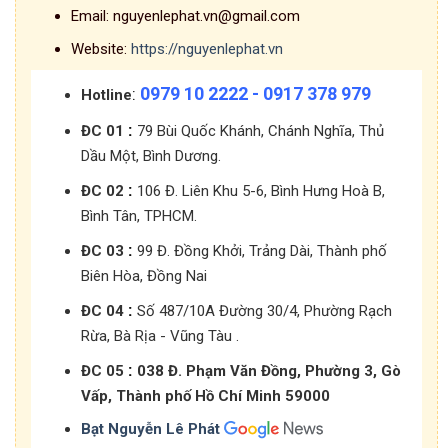
Email:
nguyenlephat.vn@gmail.com
Website:
https://nguyenlephat.vn
0979 10 2222 - 0917 378 979
:
Hotline
:
ĐC 01
79 Bùi Quốc Khánh, Chánh Nghĩa, Thủ
Dầu Một, Bình Dương.
:
ĐC 02
106 Đ. Liên Khu 5-6, Bình Hưng Hoà B,
Bình Tân, TPHCM.
:
ĐC 03
99 Đ. Đồng Khởi, Trảng Dài, Thành phố
Biên Hòa, Đồng Nai
:
ĐC 04
Số 487/10A Đường 30/4, Phường Rạch
Rừa, Bà Rịa - Vũng Tàu .
:
ĐC 05
038 Đ. Phạm Văn Đồng, Phường 3, Gò
Vấp, Thành phố Hồ Chí Minh 59000
Bạt Nguyễn Lê Phát