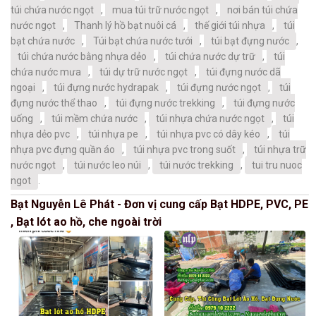
túi chứa nước ngọt
,
mua túi trữ nước ngọt
,
nơi bán túi chứa
nước ngọt
,
Thanh lý hồ bạt nuôi cá
,
thế giới túi nhựa
,
túi
bạt chứa nước
,
Túi bạt chứa nước tưới
,
túi bạt đựng nước
,
túi chứa nước bằng nhựa dẻo
,
túi chứa nước dự trữ
,
túi
chứa nước mưa
,
túi dự trữ nước ngọt
,
túi đựng nước dã
ngoại
,
túi đựng nước hydrapak
,
túi đựng nước ngọt
,
túi
đựng nước thể thao
,
túi đựng nước trekking
,
túi đựng nước
uống
,
túi mềm chứa nước
,
túi nhựa chứa nước ngọt
,
túi
nhựa dẻo pvc
,
túi nhựa pe
,
túi nhựa pvc có dây kéo
,
túi
nhựa pvc đựng quần áo
,
túi nhựa pvc trong suốt
,
túi nhựa trữ
nước ngọt
,
túi nước leo núi
,
túi nước trekking
,
tui tru nuoc
ngot
.
Bạt Nguyễn Lê Phát - Đơn vị cung cấp Bạt HDPE, PVC, PE
, Bạt lót ao hồ, che ngoài trời